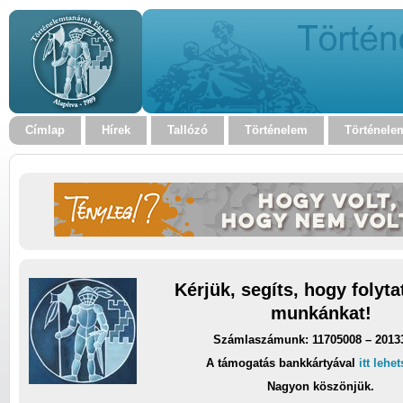
Címlap
Hírek
Tallózó
Történelem
Történele
Kérjük, segíts, hogy folyt
munkánkat!
Számlaszámunk: 11705008 – 2013
A támogatás bankkártyával
itt lehe
Nagyon köszönjük.