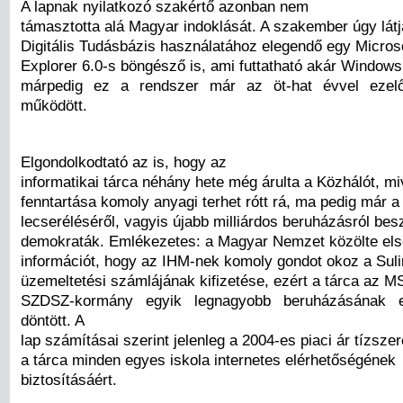
A lapnak nyilatkozó szakértő azonban nem
támasztotta alá Magyar indoklását. A szakember úgy látja
Digitális Tudásbázis használatához elegendő egy Microso
Explorer 6.0-s böngésző is, ami futtatható akár Windows
márpedig ez a rendszer már az öt-hat évvel ezelő
működött.
Elgondolkodtató az is, hogy az
informatikai tárca néhány hete még árulta a Közhálót, m
fenntartása komoly anyagi terhet rótt rá, ma pedig már 
lecseréléséről, vagyis újabb milliárdos beruházásról be
demokraták. Emlékezetes: a Magyar Nemzet közölte els
információt, hogy az IHM-nek komoly gondot okoz a Suli
üzemeltetési számlájának kifizetése, ezért a tárca az 
SZDSZ-kormány egyik legnagyobb beruházásának el
döntött. A
lap számításai szerint jelenleg a 2004-es piaci ár tízszere
a tárca minden egyes iskola internetes elérhetőségének
biztosításáért.