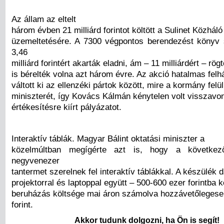
Az állam az eltelt
három évben 21 milliárd forintot költött a Sulinet Közháló
üzemeltetésére. A 7300 végpontos berendezést könyv s
3,46
milliárd forintért akarták eladni, ám – 11 milliárdért – rög
is bérelték volna azt három évre. Az akció hatalmas fel
váltott ki az ellenzéki pártok között, mire a kormány felül
miniszterét, így Kovács Kálmán kénytelen volt visszavo
értékesítésre kiírt pályázatot.
Interaktív táblák. Magyar Bálint oktatási miniszter a
közelmúltban megígérte azt is, hogy a követke
negyvenezer
tantermet szerelnek fel interaktív táblákkal. A készülék 
projektorral és laptoppal együtt – 500-600 ezer forintba k
beruházás költsége mai áron számolva hozzávetőlegesen
forint.
Akkor tudunk dolgozni, ha Ön is segít!