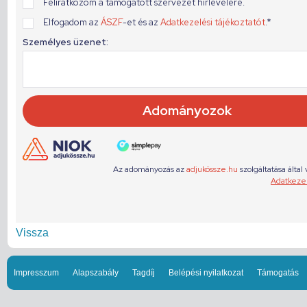
Vissza
Impresszum
Alapszabály
Tagdíj
Belépési nyilatkozat
Támogatás