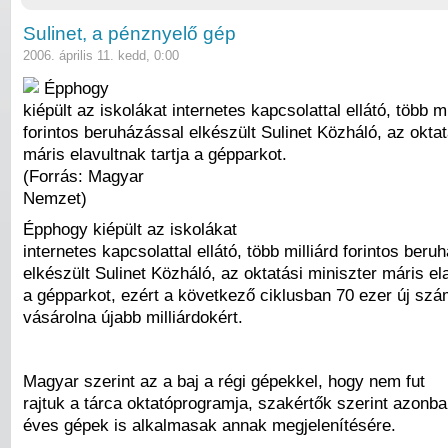
Sulinet, a pénznyelő gép
2006. április 11. kedd, 0:00
Épphogy
kiépült az iskolákat internetes kapcsolattal ellátó, több mi
forintos beruházással elkészült Sulinet Közháló, az oktat
máris elavultnak tartja a gépparkot.
(Forrás: Magyar
Nemzet)
Épphogy kiépült az iskolákat
internetes kapcsolattal ellátó, több milliárd forintos beru
elkészült Sulinet Közháló, az oktatási miniszter máris ela
a gépparkot, ezért a következő ciklusban 70 ezer új szá
vásárolna újabb milliárdokért.
Magyar szerint az a baj a régi gépekkel, hogy nem fut
rajtuk a tárca oktatóprogramja, szakértők szerint azonb
éves gépek is alkalmasak annak megjelenítésére.