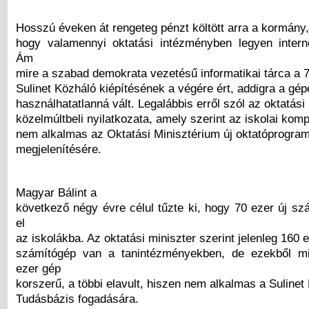
Hosszú éveken át rengeteg pénzt költött arra a kormány,
hogy valamennyi oktatási intézményben legyen intern
Ám
mire a szabad demokrata vezetésű informatikai tárca a 
Sulinet Közháló kiépítésének a végére ért, addigra a gép
használhatatlanná vált. Legalábbis erről szól az oktatási
közelmúltbeli nyilatkozata, amely szerint az iskolai kom
nem alkalmas az Oktatási Minisztérium új oktatóprogra
megjelenítésére.
Magyar Bálint a
következő négy évre célul tűzte ki, hogy 70 ezer új sz
el
az iskolákba. Az oktatási miniszter szerint jelenleg 160 
számítógép van a tanintézményekben, de ezekből m
ezer gép
korszerű, a többi elavult, hiszen nem alkalmas a Sulinet D
Tudásbázis fogadására.