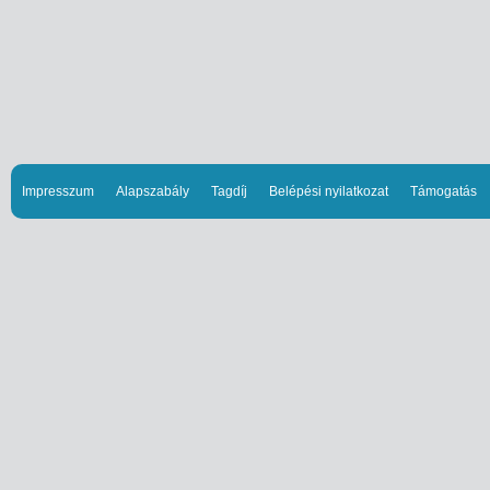
Impresszum
Alapszabály
Tagdíj
Belépési nyilatkozat
Támogatás