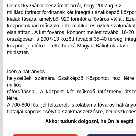
Demszky Gábor beszámolt arról, hogy 2007-ig 3,2
milliárd forintot fordítanak két integrált szakképző közpo
kialakítására, amelyből 920 forintot a főváros vállal. Ez
központokban műszaki, informatikai és üzleti szakmákat
elsajátítani. A két fővárosi központ mellett további 16-20 
országosan, s 2007-13 között további 35-40 térségi inte
központ jön létre – tette hozzá Magyar Bálint oktatási
miniszter.
Idén a hátrányos
helyzetűek számára Szakképző Központot hoz létre
milliós
ráfordítással, a központ két működő intézmény átsz
létre.
A 700-800 fős, jól felszerelt iskolában a főváros hátrány
fiataljai kapnak esélyt a szakmaszerzésre, beilleszkedés
Akkor tudunk dolgozni, ha Ön is segít!