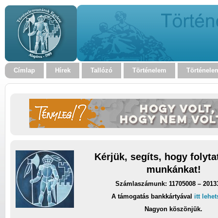
Címlap
Hírek
Tallózó
Történelem
Történele
Kérjük, segíts, hogy folyt
munkánkat!
Számlaszámunk: 11705008 – 2013
A támogatás bankkártyával
itt lehe
Nagyon köszönjük.