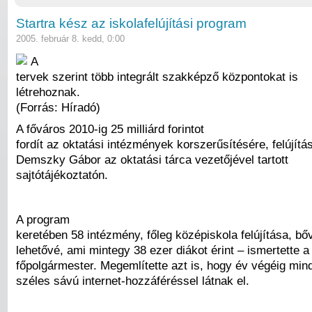
Startra kész az iskolafelújítási program
2005. február 8. kedd, 0:00
A
tervek szerint több integrált szakképző központokat is
létrehoznak.
(Forrás: Híradó)
A főváros 2010-ig 25 milliárd forintot
fordít az oktatási intézmények korszerűsítésére, felújítá
Demszky Gábor az oktatási tárca vezetőjével tartott
sajtótájékoztatón.
A program
keretében 58 intézmény, főleg középiskola felújítása, bőv
lehetővé, ami mintegy 38 ezer diákot érint – ismertette a
főpolgármester. Megemlítette azt is, hogy év végéig mind
széles sávú internet-hozzáféréssel látnak el.