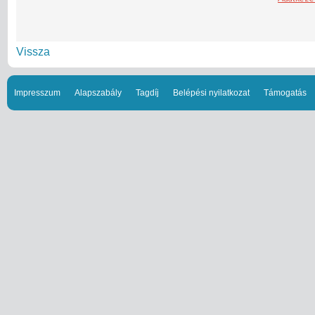
Vissza
Impresszum
Alapszabály
Tagdíj
Belépési nyilatkozat
Támogatás