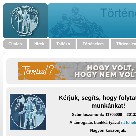
Címlap
Hírek
Tallózó
Történelem
Történele
Kérjük, segíts, hogy folyt
munkánkat!
Számlaszámunk: 11705008 – 2013
A támogatás bankkártyával
itt lehe
Nagyon köszönjük.