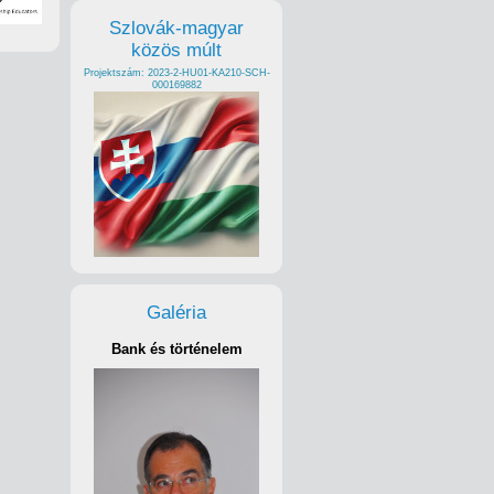
Szlovák-magyar
közös múlt
Projektszám: 2023-2-HU01-KA210-SCH-
000169882
Galéria
Bank és történelem