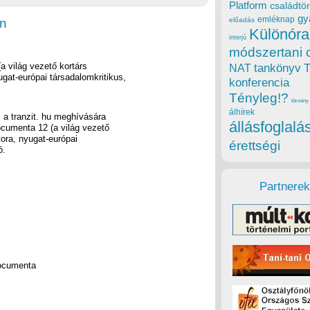
Platform
családtör
gy
emléknap
n
előadás
Különóra
interjú
módszertani 
 világ vezető kortárs
tankönyv
NAT
gat-európai társadalomkritikus,
konferencia
Tényleg!?
törvény
álhírek
a tranzit. hu meghívására
állásfoglalá
cumenta 12 (a világ vezető
ora, nyugat-európai
érettségi
ó.
Partnerek
documenta