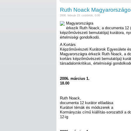
Ruth Noack Magyarországo
2006. február 23. csütörtök, 0:00
Magyarországra
érkezik Ruth Noack, a documenta 12 (a
képzőművészeti bemutatója) kurátora, nyu
értelmiségi gondolkodó.
A Kortárs
Képzőművészeti Kurátorok Egyesülete és 
Magyarországra érkezik Ruth Noack, a do
kortárs képzőművészeti bemutatója) kurát
társadalomkritikus, értelmiségi gondolkod
2006. március 1.
18.00
Ruth Noack,
documenta 12 kurátor előadása
Kurátori témák és módszerek a
Kormányzás című kiállítás-sorozattól a 
12-ig