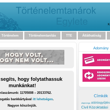
K
Történelem
Történelemtanítás
TTE
Átláthatóság
Adomány
 segíts, hogy folytathassuk
munkánkat!
laszámunk: 11705008 – 20133762.
Címkék
ogatás bankkártyával
itt lehetséges
.
aláírásgyűjtés
alapvizsga
Nagyon köszönjük.
Civil Közoktatási