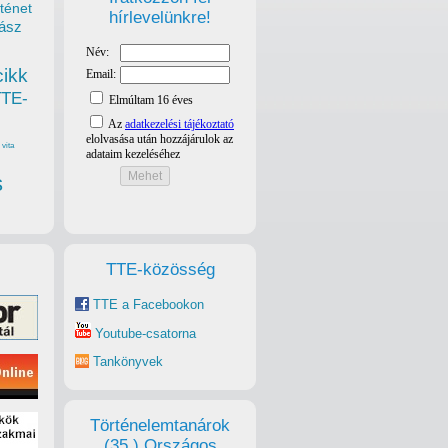
ténet
hírlevelünkre!
ász
cikk
TTE-
vita
s
TTE-közösség
TTE a Facebookon
Youtube-csatorna
Tankönyvek
Történelemtanárok
(35.) Országos