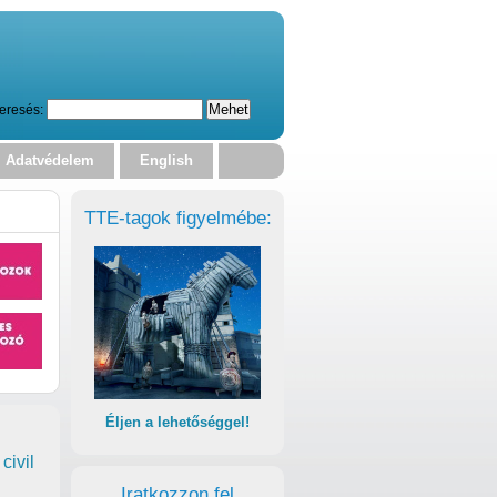
eresés:
Adatvédelem
English
TTE-tagok figyelmébe:
Éljen a lehetőséggel!
civil
Iratkozzon fel