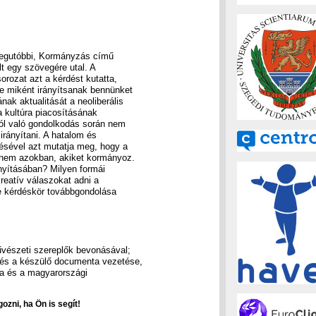
legutóbbi, Kormányzás című
t egy szövegére utal. A
orozat azt a kérdést kutatta,
ve miként irányítsanak bennünket
k aktualitását a neoliberális
a kultúra piacosításának
ról való gondolkodás során nem
irányítani. A hatalom és
ésével azt mutatja meg, hogy a
nem azokban, akiket kormányoz.
ányításában? Milyen formái
reatív válaszokat adni a
e kérdéskör továbbgondolása
űvészeti szereplők bevonásával;
 és a készülő documenta vezetése,
a és a magyarországi
ozni, ha Ön is segít!