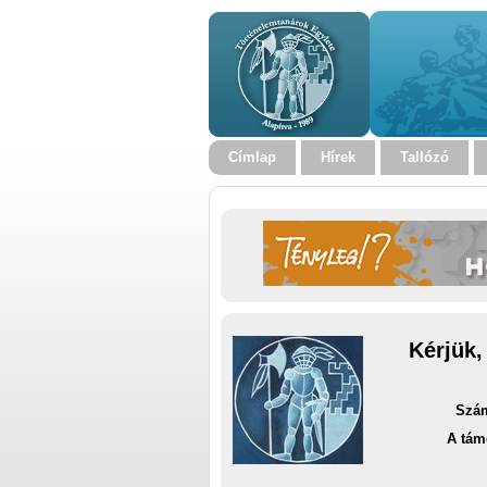
Címlap
Hírek
Tallózó
Kérjük,
Szám
A tám