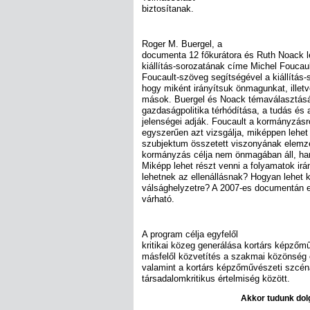
biztosítanak.
Roger M. Buergel, a
documenta 12 főkurátora és Ruth Noack 
kiállítás-sorozatának címe Michel Foucaul
Foucault-szöveg segítségével a kiállítás-s
hogy miként irányítsuk önmagunkat, illet
mások. Buergel és Noack témaválasztásána
gazdaságpolitika térhódítása, a tudás és 
jelenségei adják. Foucault a kormányzás
egyszerűen azt vizsgálja, miképpen lehet 
szubjektum összetett viszonyának elemz
kormányzás célja nem önmagában áll, ha
Miképp lehet részt venni a folyamatok ir
lehetnek az ellenállásnak? Hogyan lehet k
válsághelyzetre? A 2007-es documentán 
várható.
A program célja egyfelől
kritikai közeg generálása kortárs képzőm
másfelől közvetítés a szakmai közönség
valamint a kortárs képzőművészeti szcén
társadalomkritikus értelmiség között.
Akkor tudunk dolg