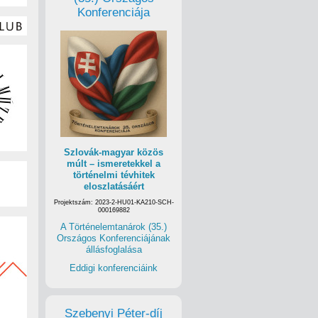
Konferenciája
Szlovák-magyar közös
múlt – ismeretekkel a
történelmi tévhitek
eloszlatásáért
Projektszám: 2023-2-HU01-KA210-SCH-
000169882
A Történelemtanárok (35.)
Országos Konferenciájának
állásfoglalása
Eddigi konferenciáink
Szebenyi Péter-díj