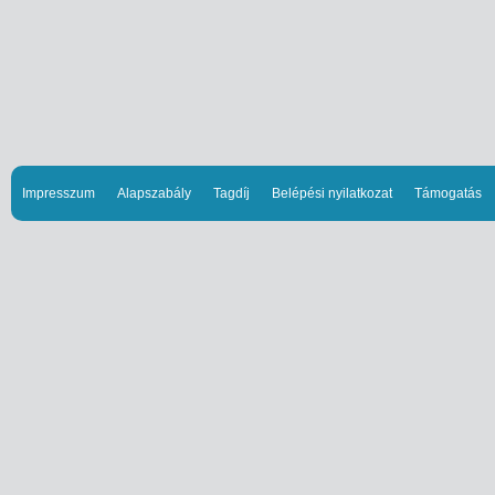
Impresszum
Alapszabály
Tagdíj
Belépési nyilatkozat
Támogatás