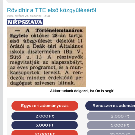
Rövidhír a TTE első közgyűléséről
1989. október 26. csütörtök, 16:41
Akkor tudunk dolgozni, ha Ön is segít!