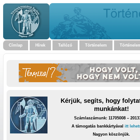
Címlap
Hírek
Tallózó
Történelem
Történele
Kérjük, segíts, hogy folyt
munkánkat!
Számlaszámunk: 11705008 – 2013
A támogatás bankkártyával
itt lehe
Nagyon köszönjük.