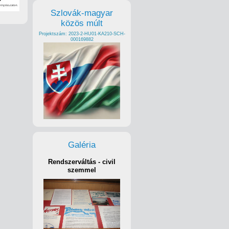
Szlovák-magyar
közös múlt
Projektszám: 2023-2-HU01-KA210-SCH-
000169882
Galéria
Rendszerváltás - civil
szemmel