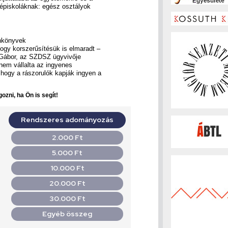
zépiskoláknak: egész osztályok
ankönyvek
ogy korszerűsítésük is elmaradt –
n Gábor, az SZDSZ ügyvivője
nem vállalta az ingyenes
hogy a rászorulók kapják ingyen a
ozni, ha Ön is segít!