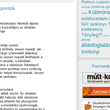
Platform
családtör
gy
emléknap
i pontok
előadás
Különóra
interjú
módszertani 
lsőoktatási felvételi eljárás
tankönyv
NAT
 konzultáljon az oktatási
konferencia
napi
Tényleg!?
törvény
álhírek
állásfoglalá
etője szerint
t férőhely üresen maradt: ide
érettségi
trányt szenvedett diákokat.
az üresen maradt férőhelyek a
n tanulók, a kétoldalú
etve a sikeresen fellebbező
Partnerek
zerint azonban nincs szükség
áz helyet biztosítsanak, hiszen
ei tanévben.
orvoslatot
l adták össze. Az oktatási
ább hatszáz diák sikeresen
ára lehetett hét pluszpontot
i a középfokú nyelvvizsgát.
eljuttatása az egyetemekre és a