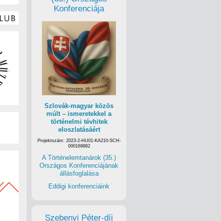
Konferenciája
Szlovák-magyar közös
múlt – ismeretekkel a
történelmi tévhitek
eloszlatásáért
Projektszám: 2023-2-HU01-KA210-SCH-
000169882
A Történelemtanárok (35.)
Országos Konferenciájának
állásfoglalása
Eddigi konferenciáink
Szebenyi Péter-díj