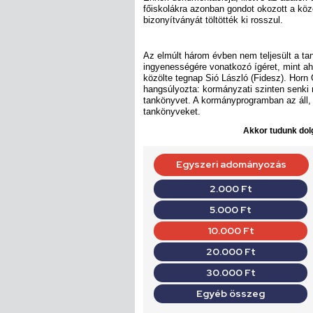
főiskolákra azonban gondot okozott a kö
bizonyítványát töltötték ki rosszul.
Az elmúlt három évben nem teljesült a t
ingyenességére vonatkozó ígéret, mint ah
közölte tegnap Sió László (Fidesz). Hor
hangsúlyozta: kormányzati szinten senki 
tankönyvet. A kormányprogramban az áll, 
tankönyveket.
Akkor tudunk dolg