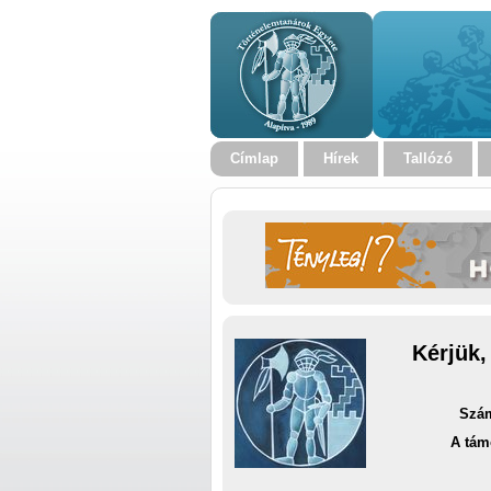
Címlap
Hírek
Tallózó
Kérjük,
Szám
A tám