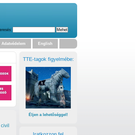
eresés:
Adatvédelem
English
TTE-tagok figyelmébe:
Éljen a lehetőséggel!
civil
Iratkozzon fel