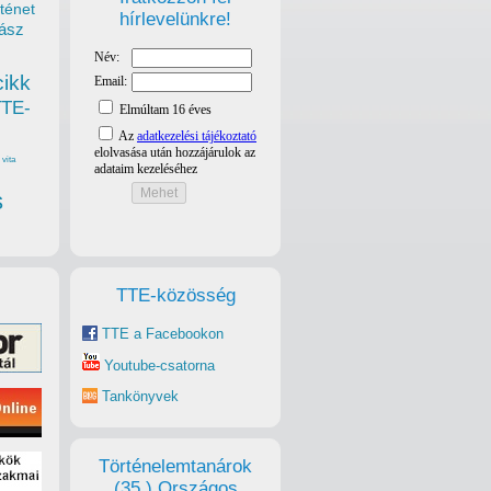
ténet
hírlevelünkre!
ász
cikk
TTE-
vita
s
TTE-közösség
TTE a Facebookon
Youtube-csatorna
Tankönyvek
Történelemtanárok
(35.) Országos