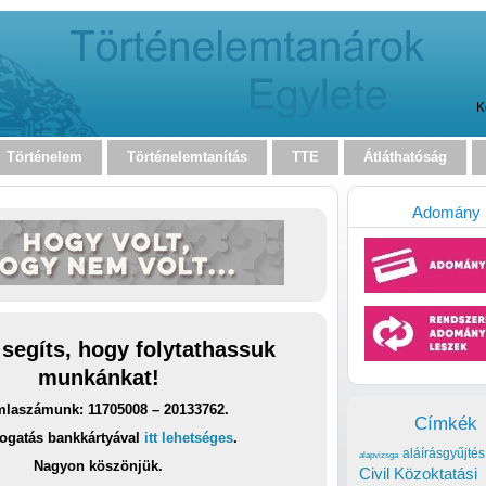
K
Történelem
Történelemtanítás
TTE
Átláthatóság
Adomány
 segíts, hogy folytathassuk
munkánkat!
laszámunk: 11705008 – 20133762.
Címkék
ogatás bankkártyával
itt lehetséges
.
aláírásgyűjtés
alapvizsga
Nagyon köszönjük.
Civil Közoktatási