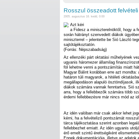
Rosszul összeadott felvétel
2005. augusztus 16. kedd, 0:00
Azt kéri
a Fidesz a miniszterelnöktől, hogy a fe
során hátrányt szenvedett diákok ügyében
miniszterrel – jelentette be Sió László teg
sajtótájékoztatón.
(Forrás: Népszabadság)
Az ellenzéki párt oktatási műhelyének vez
ugyanis háromezer államilag finanszírozot
föl lehetne venni a pontszámítás miatt há
Magyar Bálint korábban erre azt mondta: 
határon túli magyarok, a hitéleti oktatásba
megállapodáson alapuló ösztöndíjasok, ill
diákok számára vannak fenntartva. Sió s
arra, hogy a fellebbezők számára több sz
érdemi fellebbezésre már nincs mód az id
Az idén valóban már csak akkor lehet jog
kérni, ha a felvételiző pontszámát rosszu
tárca tájékoztatása szerint azonban legal
fellebbezhet emiatt. Az idén ugyanis utolj
érő emelt szintű érettségiként elismertetn
Ennek dokumentációja, illetve az adatok 