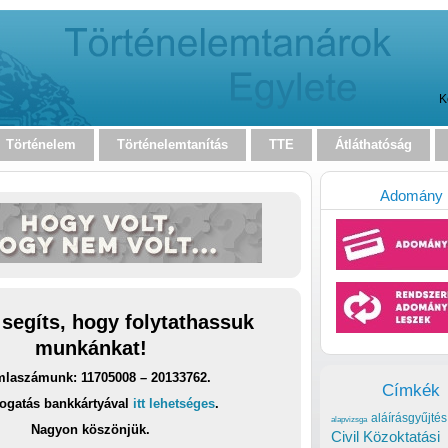
K
Történelem
Történelemtanítás
TTE
Átláthatóság
Adomány
 segíts, hogy folytathassuk
munkánkat!
laszámunk: 11705008 – 20133762.
Címkék
ogatás bankkártyával
itt lehetséges
.
aláírásgyűjtés
alapvizsga
Nagyon köszönjük.
Civil Közoktatási