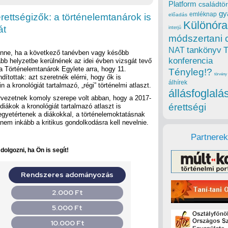
Platform
családtör
gy
emléknap
rettségizők: a történelemtanárok is
előadás
Különóra
át
interjú
módszertani 
tankönyv
NAT
enne, ha a következő tanévben vagy később
konferencia
bb helyzetbe kerülnének az idei évben vizsgát tevő
t a Történelemtanárok Egylete arra, hogy 11.
Tényleg!?
törvény
dítottak: azt szeretnék elérni, hogy ők is
álhírek
a kronológiát tartalmazó, „régi” történelmi atlaszt.
állásfoglalá
rvezetnek komoly szerepe volt abban, hogy a 2017-
érettségi
diákok a kronológiát tartalmazó atlaszt is
egyetértenek a diákokkal, a történelemoktatásnak
hanem inkább a kritikus gondolkodásra kell nevelnie.
Partnerek
olgozni, ha Ön is segít!