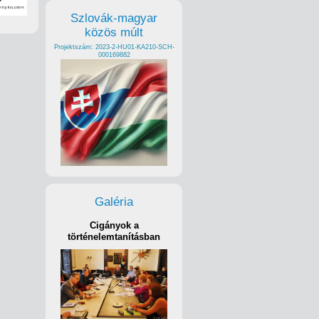
Szlovák-magyar
közös múlt
Projektszám: 2023-2-HU01-KA210-SCH-
000169882
Galéria
Cigányok a
történelemtanításban