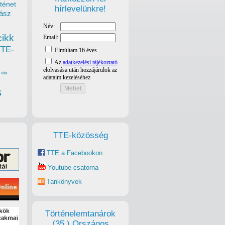
ténet
hírlevelünkre!
ász
cikk
TTE-
vita
s
TTE-közösség
TTE a Facebookon
Youtube-csatorna
Tankönyvek
Történelemtanárok
(35.) Országos