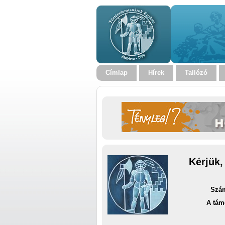
Címlap
Hírek
Tallózó
Kérjük,
Szám
A tám