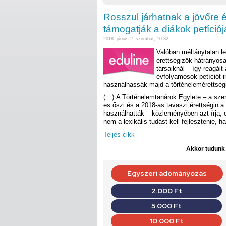
Rosszul járhatnak a jövőre é
támogatják a diákok petíciój
2018. június 2. szombat, 10:32
Valóban méltánytalan l
érettségizők hátrányosa
társaiknál – így reagál
évfolyamosok petíciót in
használhassák majd a történelemérettségin 
(…) A Történelemtanárok Egylete – a sze
es őszi és a 2018-as tavaszi érettségin a 
használhatták – közleményében azt írja, 
nem a lexikális tudást kell fejlesztenie, 
Teljes cikk
Akkor tudunk d