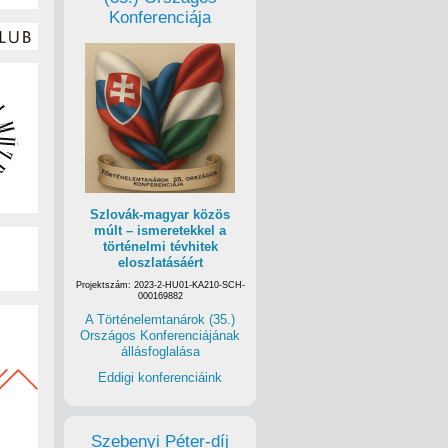
Konferenciája
Szlovák-magyar közös
múlt – ismeretekkel a
történelmi tévhitek
eloszlatásáért
Projektszám: 2023-2-HU01-KA210-SCH-
000169882
A Történelemtanárok (35.)
Országos Konferenciájának
állásfoglalása
Eddigi konferenciáink
Szebenyi Péter-díj