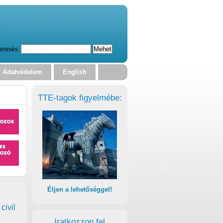
eresés:
Adatvédelem
English
TTE-tagok figyelmébe:
Éljen a lehetőséggel!
civil
Iratkozzon fel