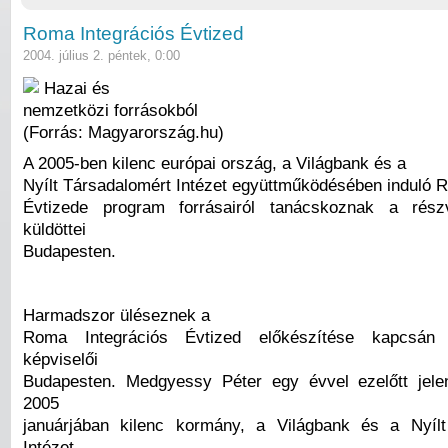
Roma Integrációs Évtized
2004. július 2. péntek, 0:00
Hazai és
nemzetközi forrásokból
(Forrás: Magyarország.hu)
A 2005-ben kilenc európai ország, a Világbank és a
Nyílt Társadalomért Intézet együttműködésében induló 
Évtizede program forrásairól tanácskoznak a rés
küldöttei
Budapesten.
Harmadszor üléseznek a
Roma Integrációs Évtized előkészítése kapcsán 
képviselői
Budapesten. Medgyessy Péter egy évvel ezelőtt jele
2005
januárjában kilenc kormány, a Világbank és a Nyílt
Intézet