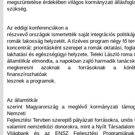
megszüntetése érdekében világos kormányzati állásfogl
szükség.
Az eddigi konferenciákon a
részvevő országok ismertették saját integrációs politikáj
romák lakosság helyzetét. A tízéves program négy fő ter
koncentrál: prioritásként szerepel a romák oktatási, fogla
lakhatási és egészségügyi helyzete. Teleki László roma 
államtitkár elmondta, a napokban zajló harmadik tanácsk
megkeresni azoknak a forrásoknak a körét
finanszírozhatóak
lesznek a programok.
Az államtitkár
szerint Magyarország a meglévő kormányzati támog
Nemzeti
Fejlesztési Tervben szereplő pályázati forrásokra, unió
valamint nemzetközi donorokra, mint a Nyílt Társadalom 
Világbank és az ENSZ Fejlesztési Programjának