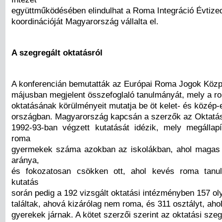
együttműködésében elindulhat a Roma Integráció Évtize
koordinációját Magyarország vállalta el.
A szegregált oktatásról
A konferencián bemutatták az Európai Roma Jogok Közp
májusban megjelent összefoglaló tanulmányát, mely a 
oktatásának körülményeit mutatja be öt kelet- és közép-
országban. Magyarország kapcsán a szerzők az Oktatás
1992-93-ban végzett kutatását idézik, mely megállap
roma
gyermekek száma azokban az iskolákban, ahol magas 
aránya,
és fokozatosan csökken ott, ahol kevés roma tanu
kutatás
során pedig a 192 vizsgált oktatási intézményben 157 ol
találtak, ahová kizárólag nem roma, és 311 osztályt, aho
gyerekek járnak. A kötet szerzői szerint az oktatási sze