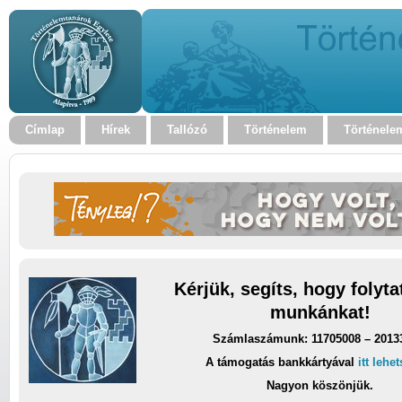
Címlap
Hírek
Tallózó
Történelem
Történele
Kérjük, segíts, hogy folyt
munkánkat!
Számlaszámunk: 11705008 – 2013
A támogatás bankkártyával
itt lehe
Nagyon köszönjük.