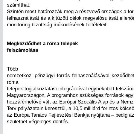
számíthat.
Szintén most határozzák meg a részvevő országok a fo
felhasználását és a kitűzött célok megvalósulását ellenő
monitoring bizottság működésének feltételeit.
Megkezdődhet a roma telepek
felszámolása
Több
nemzetközi pénzügyi forrás felhasználásával kezdődhe
roma
telepek foglalkoztatási integrációval egybekötött felszá
Magyarországon. A programhoz szükséges források egy
hozzáférhetővé vált az Európai Szocális Alap és a Nemze
Terv pályázatain keresztül, a 10,5 milliárd forintos kölcs
az Európa Tanács Fejlesztési Bankja nyújtana – pedig az
születhet végeleges döntés.