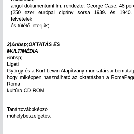
angol dokumentumfilm, rendezte: George Case, 48 per
(250 ezer európai cigány sorsa 1939. és 1940. 
felvételek
és túlélő-interjúk)
2)&nbsp;OKTATÁS ÉS
MULTIMÉDIA
&nbsp;
Ligeti
György és a Kurt Lewin Alapítvány munkatársai bemutat
hogy miképpen használható az oktatásban a RomaPage
Roma
kultúra CD-ROM
Tanártovábbképző
műhelybeszélgetés.