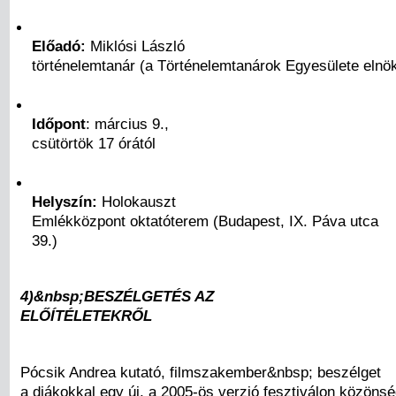
Előadó:
Miklósi László
történelemtanár (a Történelemtanárok Egyesülete elnö
Időpont
: március 9.,
csütörtök 17 órától
Helyszín:
Holokauszt
Emlékközpont oktatóterem (Budapest, IX. Páva utca
39.)
4)&nbsp;BESZÉLGETÉS AZ
ELŐÍTÉLETEKRŐL
Pócsik Andrea kutató, filmszakember&nbsp; beszélget
a diákokkal egy új, a 2005-ös verzió fesztiválon közönsé