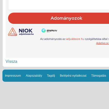
Vissza
Impresszum
Alapszabály
Tagdíj
Belépési nyilatkozat
Támogatás