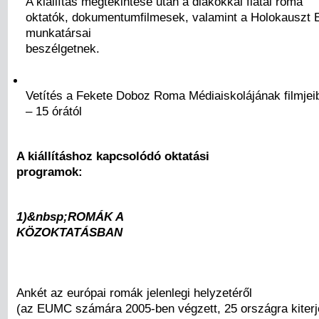
A kiállítás megtekintése után a diákokkal fiatal roma
oktatók, dokumentumfilmesek, valamint a Holokauszt
munkatársai
beszélgetnek.
Vetítés a Fekete Doboz Roma Médiaiskolájának filmjei
– 15 órától
A kiállításhoz kapcsolódó oktatási
programok:
1)&nbsp;ROMÁK A
KÖZOKTATÁSBAN
Ankét az európai romák jelenlegi helyzetéről
(az EUMC számára 2005-ben végzett, 25 országra kiterj