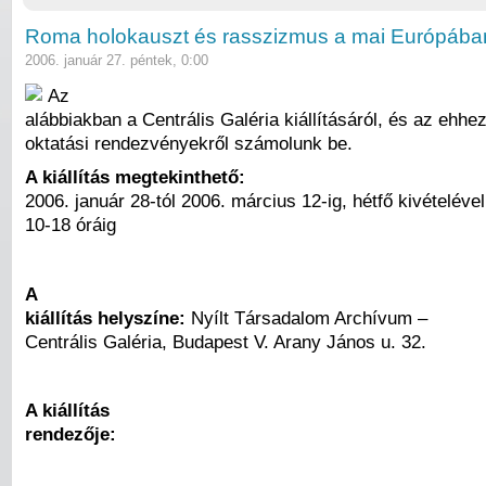
Roma holokauszt és rasszizmus a mai Európába
2006. január 27. péntek, 0:00
Az
alábbiakban a Centrális Galéria kiállításáról, és az ehh
oktatási rendezvényekről számolunk be.
A kiállítás megtekinthető:
2006. január 28-tól 2006. március 12-ig, hétfő kivételéve
10-18 óráig
A
kiállítás helyszíne:
Nyílt Társadalom Archívum –
Centrális Galéria, Budapest V. Arany János u. 32.
A kiállítás
rendezője: