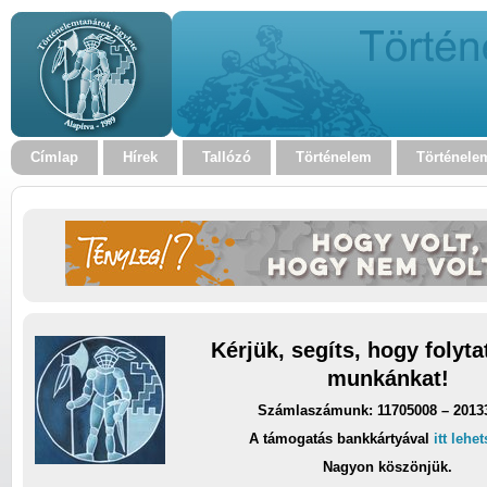
Címlap
Hírek
Tallózó
Történelem
Történele
Kérjük, segíts, hogy folyt
munkánkat!
Számlaszámunk: 11705008 – 2013
A támogatás bankkártyával
itt lehe
Nagyon köszönjük.