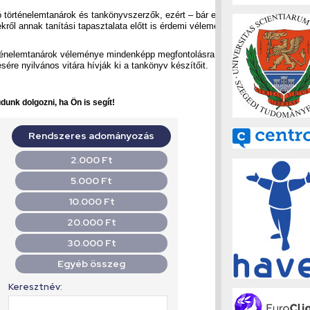
 történelemtanárok és tankönyvszerzők, ezért – bár ezt
kről annak tanítási tapasztalata előtt is érdemi véleményt
rténelemtanárok véleménye mindenképp megfontolásra
ére nyilvános vitára hívják ki a tankönyv készítőit.
dunk dolgozni, ha Ön is segít!