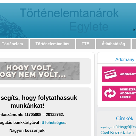
K
Történelem
Történelemtanítás
TTE
Átláthatóság
Adomány
 segíts, hogy folytathassuk
munkánkat!
laszámunk: 11705008 – 20133762.
Címkék
ogatás bankkártyával
itt lehetséges
.
aláírásgyűjtés
alapvizsga
Nagyon köszönjük.
Civil Közoktatási