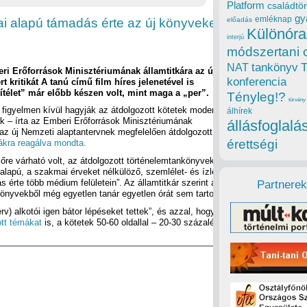
Platform
családtör
gy
emléknap
kai alapú támadás érte az új könyveket, a
előadás
Különóra
interjú
módszertani 
tankönyv
NAT
ri Erőforrások Minisztériumának államtitkára az új
konferencia
t kritikát A tanú című film híres jelenetével is
„ítélet” már előbb készen volt, mint maga a „per”.
Tényleg!?
törvény
g figyelmen kívül hagyják az átdolgozott kötetek modernitását
álhírek
úak – írta az Emberi Erőforrások Minisztériumának
állásfoglalá
az új Nemzeti alaptantervnek megfelelően átdolgozott, állami
érettségi
kákra reagálva mondta.
lőre várható volt, az átdolgozott történelemtankönyveket nem
 alapú, a szakmai érveket nélkülöző, szemlélet- és ízlésbeli
érte több médium felületein”. Az államtitkár szerint a kritikák
Partnerek
könyvekből még egyetlen tanár egyetlen órát sem tartott.
rv) alkotói igen bátor lépéseket tettek”, és azzal, hogy
ki
tt témákat
is, a kötetek 50-60 oldallal – 20-30 százalékkal –