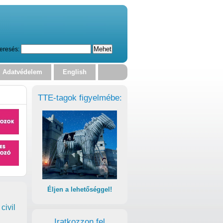
eresés:
Adatvédelem
English
TTE-tagok figyelmébe:
Éljen a lehetőséggel!
civil
Iratkozzon fel