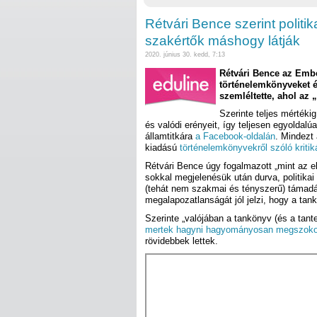
Rétvári Bence szerint politi
szakértők máshogy látják
2020. június 30. kedd, 7:13
Rétvári Bence az Embe
történelemkönyveket ér
szemléltette, ahol az 
Szerinte teljes mértéki
és valódi erényeit, így teljesen egyoldal
államtitkára
a Facebook-oldalán
. Mindezt 
kiadású
történelemkönyvekről szóló kriti
Rétvári Bence úgy fogalmazott „mint az e
sokkal megjelenésük után durva, politikai
(tehát nem szakmai és tényszerű) támadás 
megalapozatlanságát jól jelzi, hogy a tan
Szerinte „valójában a tankönyv (és a tante
mertek hagyni hagyományosan megszoko
rövidebbek lettek.