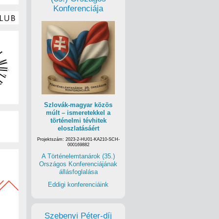
Konferenciája
Szlovák-magyar közös
múlt – ismeretekkel a
történelmi tévhitek
eloszlatásáért
Projektszám: 2023-2-HU01-KA210-SCH-
000169882
A Történelemtanárok (35.)
Országos Konferenciájának
állásfoglalása
Eddigi konferenciáink
Szebenyi Péter-díj