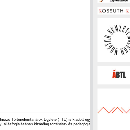
almazó Történelemtanárok Egylete (TTE) is kiadott egy
állásfoglalásában kizárólag történész- és pedagógiai