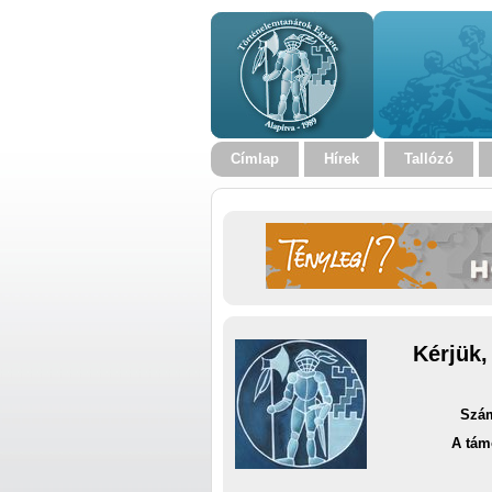
Címlap
Hírek
Tallózó
Kérjük,
Szám
A tám