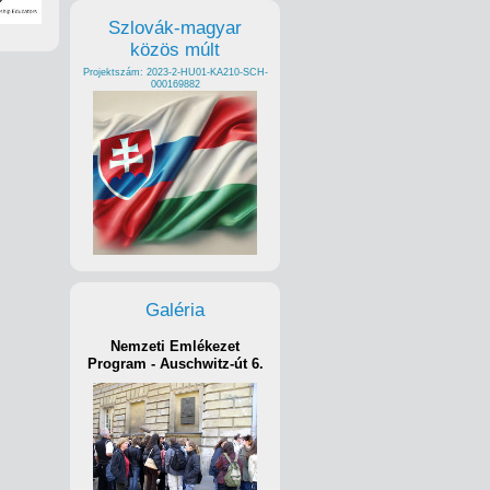
Szlovák-magyar
közös múlt
Projektszám: 2023-2-HU01-KA210-SCH-
000169882
Galéria
Nemzeti Emlékezet
Program - Auschwitz-út 6.