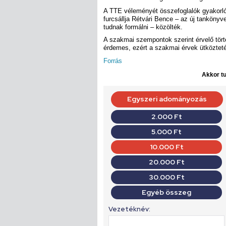
A TTE véleményét összefoglalók gyakorló
furcsállja Rétvári Bence – az új tankönyve
tudnak formálni – közölték.
A szakmai szempontok szerint érvelő tö
érdemes, ezért a szakmai érvek ütköztetés
Forrás
Akkor tu