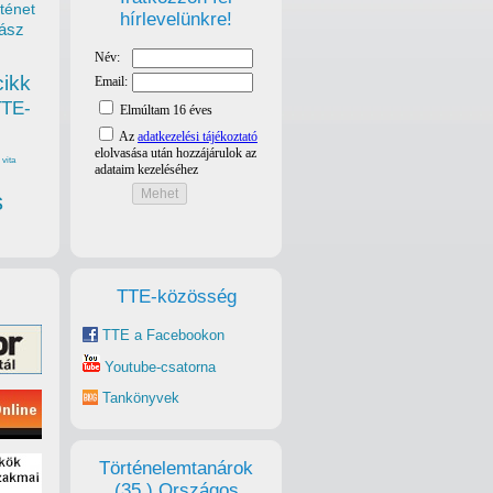
ténet
hírlevelünkre!
ász
cikk
TTE-
vita
s
TTE-közösség
TTE a Facebookon
Youtube-csatorna
Tankönyvek
Történelemtanárok
(35.) Országos