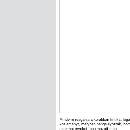
Minderre reagálva a korábban kritikát fog
közleményt, melyben hangsúlyozták, hogy 
szakmai érveket fogalmazott meg.