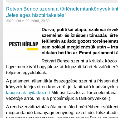
Rétvári Bence szerint a történelemtankönyvek krit
„felesleges hisztériakeltés”
2020. június 29. hétfő, 20:59
Durva, politikai alapú, szakmai érve
szemlélet- és ízlésbeli támadás ér
felületén az átdolgozott történelem
nem sokkal megjelenésük után – írt
oldalán hétfőn az Emmi parlamenti á
Rétvári Bence szerint a kritikák közös
figyelmen kívül hagyják az átdolgozott kötetek valódi eré
teljesen egyoldalúak.
A parlamenti államtitkár összegzése szerint a frissen átd
könyvek kifejezetten korszerű, jól tanítható kiadványok. 
lapunknak nyilatkozott
Miklósi László, a Történelemtaná
vezetője arról, mi is a problémájuk a tankönyvekkel.)
A rendszerváltoztatás óta nem látott mértékben csökken
megtanítandó tananyagmennyiség, ezzel időt fölszabadít