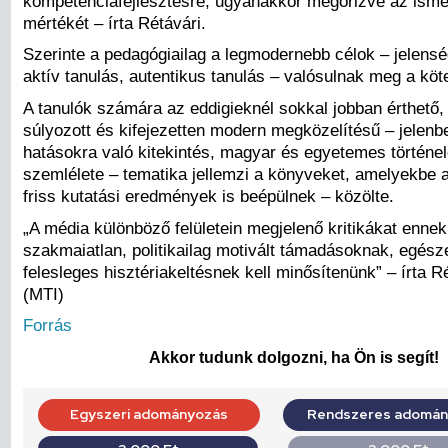
kompetenciafejlesztésre, ugyanakkor megőrizve az ismer
mértékét – írta Rétávári.
Szerinte a pedagógiailag a legmodernebb célok – jelensé
aktív tanulás, autentikus tanulás – valósulnak meg a köt
A tanulók számára az eddigieknél sokkal jobban érthető,
súlyozott és kifejezetten modern megközelítésű – jelenb
hatásokra való kitekintés, magyar és egyetemes történel
szemlélete – tematika jellemzi a könyveket, amelyekbe 
friss kutatási eredmények is beépülnek – közölte.
„A média különböző felületein megjelenő kritikákat enne
szakmaiatlan, politikailag motivált támadásoknak, egés
felesleges hisztériakeltésnek kell minősítenünk” – írta R
(MTI)
Forrás
Akkor tudunk dolgozni, ha Ön is segít!