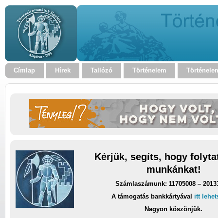
Címlap
Hírek
Tallózó
Történelem
Történele
Kérjük, segíts, hogy folyt
munkánkat!
Számlaszámunk: 11705008 – 2013
A támogatás bankkártyával
itt lehe
Nagyon köszönjük.