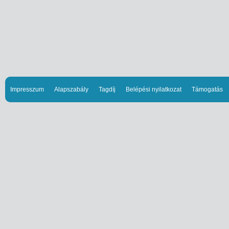
Impresszum
Alapszabály
Tagdíj
Belépési nyilatkozat
Támogatás