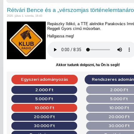
Rétvári Bence és a „vérszomjas történelemtanáro
2020. július 1. szerda, 18:43
Repászky Ildikó, a TTE alelnöke Parakovács Imré
Reggeli Gyors című műsorban.
Hallgassa meg!
Akkor tudunk dolgozni, ha Ön is segít!