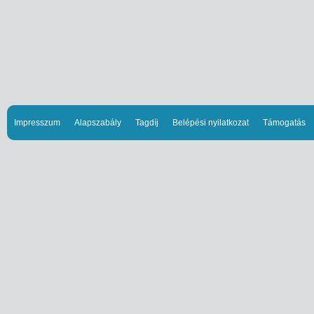
Impresszum
Alapszabály
Tagdíj
Belépési nyilatkozat
Támogatás