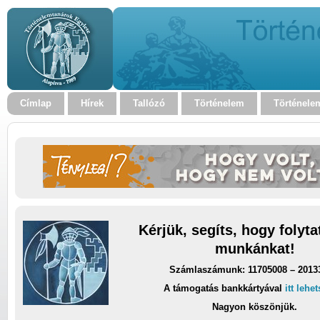
Címlap
Hírek
Tallózó
Történelem
Történele
Kérjük, segíts, hogy folyt
munkánkat!
Számlaszámunk: 11705008 – 2013
A támogatás bankkártyával
itt lehe
Nagyon köszönjük.