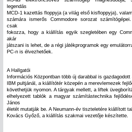
legendás
MCD-1 kazettás floppyja (a világ első kisfloppyja), vala
számára ismerős Commodore sorozat számítógépei. 
csak
fokozza, hogy a kiállítás egyik szegletében egy Co
akár
játszani is lehet, de a régi játékprogramok egy emulátorra
PC-n is élvezhetőek.
A Hallgatói
Információs Központban több új darabbal is gazdagodott a
IBM pultjánál, a kiállítótér közepén a merevlemezek fejl
követhetjük nyomon. A tárgyak mellett, a liftek üvegborít
elhelyezett tablók a magyar számítástechnika fejlőd
János
életét mutatják be. A Neumann-év tiszteletére kiállított ta
Kovács Győző, a kiállítás szakmai vezetője készítette.