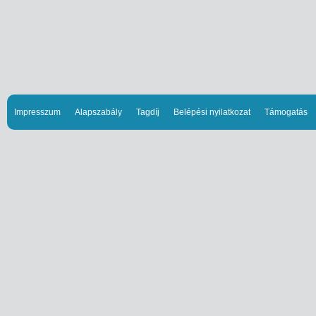
Impresszum
Alapszabály
Tagdíj
Belépési nyilatkozat
Támogatás