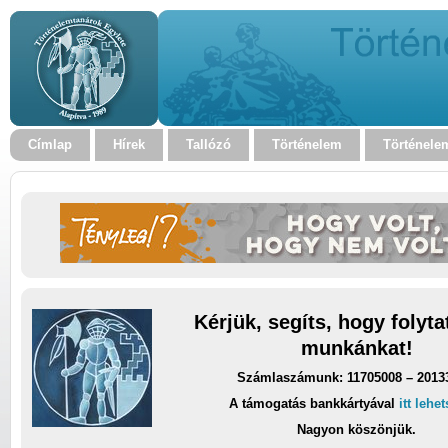
Címlap
Hírek
Tallózó
Történelem
Történele
Kérjük, segíts, hogy folyt
munkánkat!
Számlaszámunk: 11705008 – 2013
A támogatás bankkártyával
itt lehe
Nagyon köszönjük.