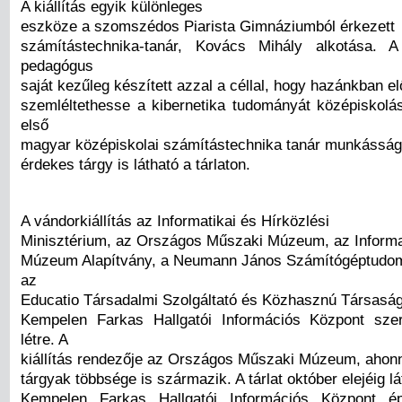
A kiállítás egyik különleges
eszköze a szomszédos Piarista Gimnáziumból érkezett
számítástechnika-tanár, Kovács Mihály alkotása. 
pedagógus
saját kezűleg készített azzal a céllal, hogy hazánkban e
szemléltethesse a kibernetika tudományát középiskolá
első
magyar középiskolai számítástechnika tanár munkásság
érdekes tárgy is látható a tárlaton.
A vándorkiállítás az Informatikai és Hírközlési
Minisztérium, az Országos Műszaki Múzeum, az Informat
Múzeum Alapítvány, a Neumann János Számítógéptudom
az
Educatio Társadalmi Szolgáltató és Közhasznú Társaság
Kempelen Farkas Hallgatói Információs Központ szer
létre. A
kiállítás rendezője az Országos Műszaki Múzeum, ahonnan
tárgyak többsége is származik. A tárlat október elejéig l
Kempelen Farkas Hallgatói Információs Központ épü