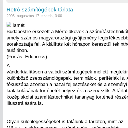
Retró-számítógépek tárlata
2005. augusztus 17. szerda, 0:00
Ismét
Budapestre érkezett a Mérföldkövek a számítástechnikába
amely számos magyarországi gyűjtemény legértékesebb 
sorakoztatja fel. A kiállítás két hónapon keresztül tekin
aulájában.
(Forrás: Edupress)
A
vándorkiállításon a valódi számítógépek mellett megteki
különböző zsebszámológépek, terminálok, perifériák is. A
fókuszába azonban a hazai fejlesztéseket és a személy
kialakulásának történetét helyezték a szervezők. A tárla
középiskolai számítástechnikai tananyag történeti részé
illusztrálására is.
Olyan különlegességeket is találunk a tárlaton, mint az
M3-as elektroncsöves számítógép mágnesdobja, J