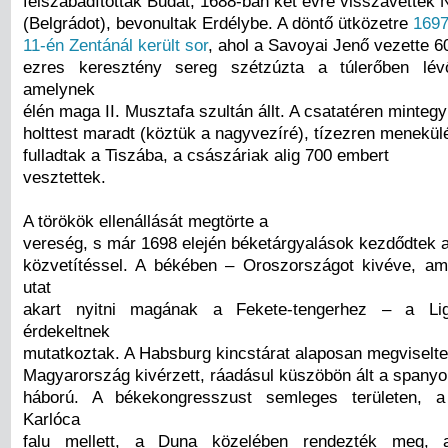
felszabadították Budát, 1688-ban két évre visszavették 
(Belgrádot), bevonultak Erdélybe. A döntő ütközetre
1697
11-én Zentánál került sor
, ahol a Savoyai Jenő vezette 6
ezres keresztény sereg szétzúzta a túlerőben lév
amelynek
élén maga II. Musztafa szultán állt. A csatatéren minteg
holttest maradt (köztük a nagyvezíré), tízezren menekü
fulladtak a Tiszába, a császáriak alig 700 embert
vesztettek.
A törökök ellenállását megtörte a
vereség, s már 1698 elején béketárgyalások kezdődtek a
közvetítéssel. A békében – Oroszországot kivéve, a
utat
akart nyitni magának a Fekete-tengerhez – a Lig
érdekeltnek
mutatkoztak. A Habsburg kincstárat alaposan megviselte
Magyarország kivérzett, ráadásul küszöbön ált a spanyo
háború. A békekongresszust semleges területen, a
Karlóca
falu mellett, a Duna közelében rendezték meg, a