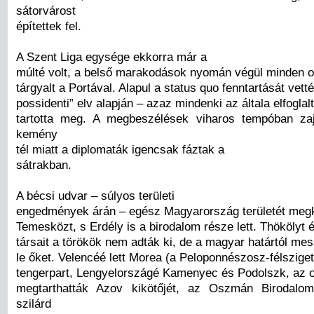
sátorvárost
építettek fel.
A Szent Liga egysége ekkorra már a
múlté volt, a belső marakodások nyomán végül minden o
tárgyalt a Portával. Alapul a status quo fenntartását vetté
possidenti” elv alapján – azaz mindenki az általa elfoglalt
tartotta meg. A megbeszélések viharos tempóban zaj
kemény
tél miatt a diplomaták igencsak fáztak a
sátrakban.
A bécsi udvar – súlyos területi
engedmények árán – egész Magyarország területét megk
Temesközt, s Erdély is a birodalom része lett. Thökölyt 
társait a törökök nem adták ki, de a magyar határtól mes
le őket. Velencéé lett Morea (a Peloponnészosz-félsziget
tengerpart, Lengyelországé Kamenyec és Podolszk, az 
megtarthatták Azov kikötőjét, az Oszmán Birodalo
szilárd