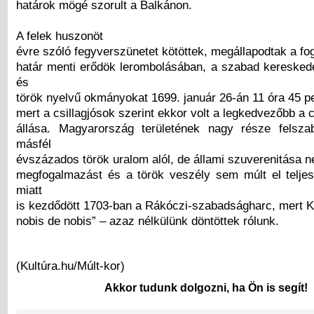
határok mögé szorult a Balkánon.
A felek huszonöt
évre szóló fegyverszünetet kötöttek, megállapodtak a fo
határ menti erődök lerombolásában, a szabad kereskede
és
török nyelvű okmányokat 1699. január 26-án 11 óra 45 pe
mert a csillagjósok szerint ekkor volt a legkedvezőbb a c
állása. Magyarország területének nagy része felsza
másfél
évszázados török uralom alól, de állami szuverenitása 
megfogalmazást és a török veszély sem múlt el telje
miatt
is kezdődött 1703-ban a Rákóczi-szabadságharc, mert K
nobis de nobis” – azaz nélkülünk döntöttek rólunk.
(Kultúra.hu/Múlt-kor)
Akkor tudunk dolgozni, ha Ön is segít!