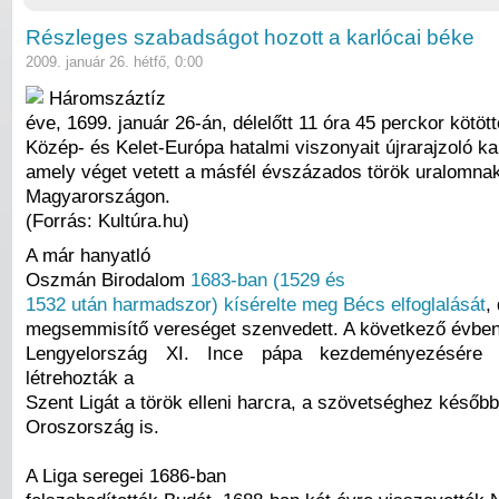
Részleges szabadságot hozott a karlócai béke
2009. január 26. hétfő, 0:00
Háromszáztíz
éve, 1699. január 26-án, délelőtt 11 óra 45 perckor kötöt
Közép- és Kelet-Európa hatalmi viszonyait újrarajzoló ka
amely véget vetett a másfél évszázados török uralomna
Magyarországon.
(Forrás: Kultúra.hu)
A már hanyatló
Oszmán Birodalom
1683-ban (1529 és
1532 után harmadszor) kísérelte meg Bécs elfoglalását
,
megsemmisítő vereséget szenvedett. A következő évben
Lengyelország XI. Ince pápa kezdeményezésére
létrehozták a
Szent Ligát a török elleni harcra, a szövetséghez később
Oroszország is.
A Liga seregei 1686-ban