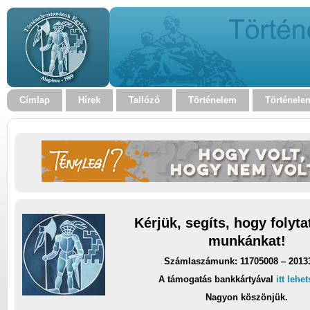
Címlap
Hírek
Tallózó
Történelem
Történele
Kérjük, segíts, hogy folyt
munkánkat!
Számlaszámunk: 11705008 – 2013
A támogatás bankkártyával
itt lehe
Nagyon köszönjük.