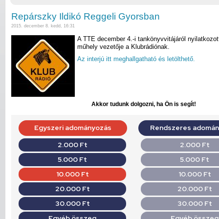
Repárszky Ildikó Reggeli Gyorsban
2015. december 8. kedd, 16:31
A TTE december 4.-i tankönyvvitájáról nyilatkozo
műhely vezetője a Klubrádiónak.
Az interjú itt meghallgatható és letölthető.
Akkor tudunk dolgozni, ha Ön is segít!