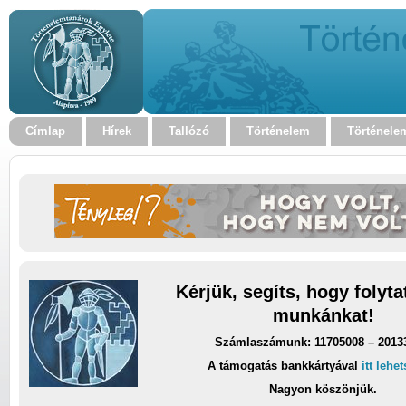
Címlap
Hírek
Tallózó
Történelem
Történele
Kérjük, segíts, hogy folyt
munkánkat!
Számlaszámunk: 11705008 – 2013
A támogatás bankkártyával
itt lehe
Nagyon köszönjük.