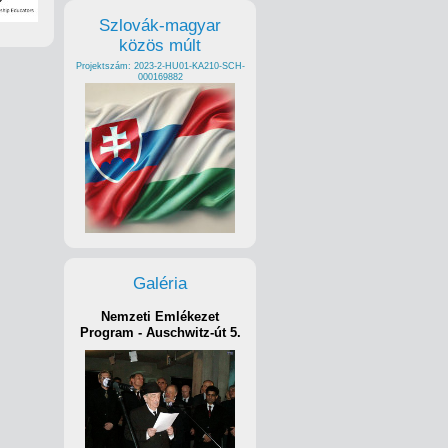
Szlovák-magyar
közös múlt
Projektszám: 2023-2-HU01-KA210-SCH-
000169882
Galéria
Nemzeti Emlékezet
Program - Auschwitz-út 5.