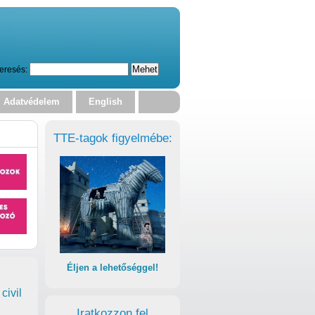
eresés:
Adatvédelem
English
TTE-tagok figyelmébe:
Éljen a lehetőséggel!
civil
Iratkozzon fel