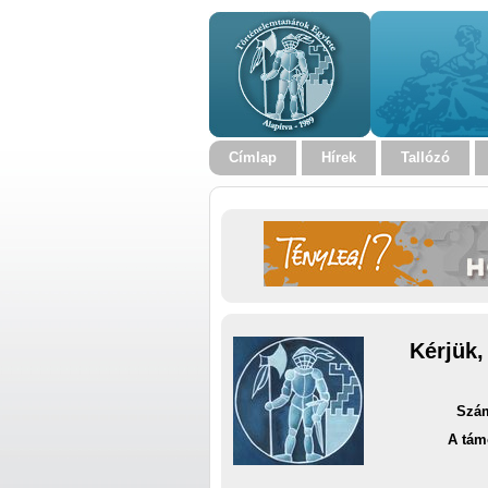
Címlap
Hírek
Tallózó
Kérjük,
Szám
A tám