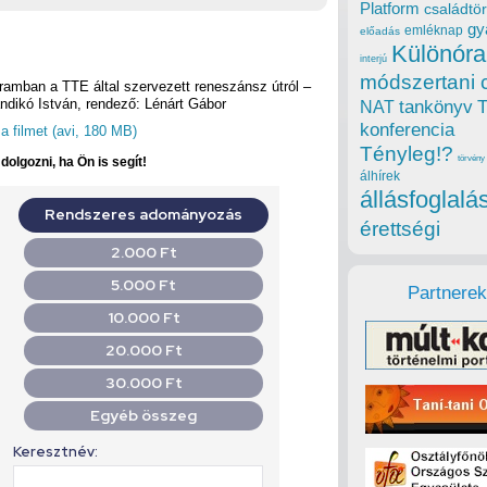
Platform
családtör
gy
emléknap
előadás
Különóra
interjú
módszertani 
ramban a TTE által szervezett reneszánsz útról –
ndikó István, rendező: Lénárt Gábor
tankönyv
NAT
konferencia
 filmet (avi, 180 MB)
Tényleg!?
törvény
olgozni, ha Ön is segít!
álhírek
állásfoglalá
érettségi
Partnerek