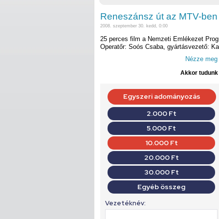
Reneszánsz út az MTV-ben
2008. szeptember 30. kedd, 0:00
25 perces film a Nemzeti Emlékezet Prog
Operatőr: Soós Csaba, gyártásvezető: Ka
Nézze meg a
Akkor tudunk d