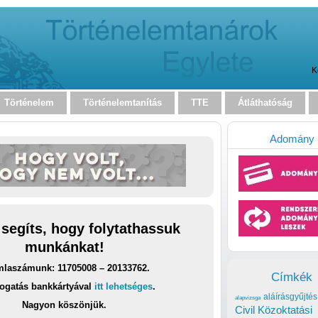
K
Történelem
Történelemtanítás
TTE
Átláthatóság
Adomány
 segíts, hogy folytathassuk
munkánkat!
laszámunk: 11705008 – 20133762.
Címkék
ogatás bankkártyával
itt lehetséges
.
aláírásgyűjtés
alapvizsga
Nagyon köszönjük.
Civil Közoktatási