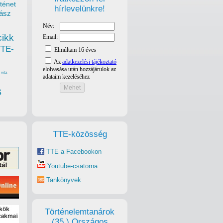
ténet
hírlevelünkre!
ász
cikk
TTE-
vita
s
TTE-közösség
TTE a Facebookon
Youtube-csatorna
Tankönyvek
Történelemtanárok
(35.) Országos