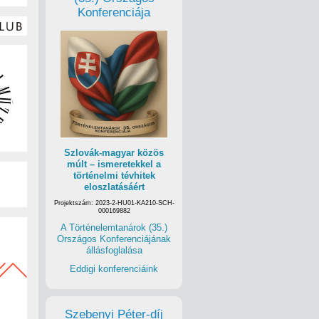
Konferenciája
Szlovák-magyar közös
múlt – ismeretekkel a
történelmi tévhitek
eloszlatásáért
Projektszám: 2023-2-HU01-KA210-SCH-
000169882
A Történelemtanárok (35.)
Országos Konferenciájának
állásfoglalása
Eddigi konferenciáink
Szebenyi Péter-díj