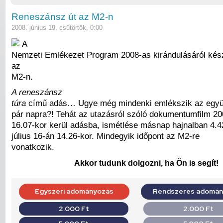
Reneszánsz út az M2-n
2008. június 19. csütörtök, 0:00
A
Nemzeti Emlékezet Program 2008-as kirándulásáról készü
az
M2-n.
A reneszánsz
túra
című adás… Ugye még mindenki emlékszik az együtt
pár napra?! Tehát az utazásról szóló dokumentumfilm 20
16.07-kor kerül adásba, ismétlése másnap hajnalban 4.42
július 16-án 14.26-kor. Mindegyik időpont az M2-re
vonatkozik.
Akkor tudunk dolgozni, ha Ön is segít!