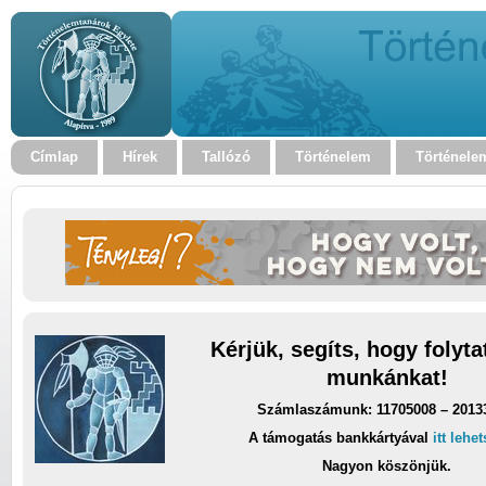
Címlap
Hírek
Tallózó
Történelem
Történele
Kérjük, segíts, hogy folyt
munkánkat!
Számlaszámunk: 11705008 – 2013
A támogatás bankkártyával
itt lehe
Nagyon köszönjük.