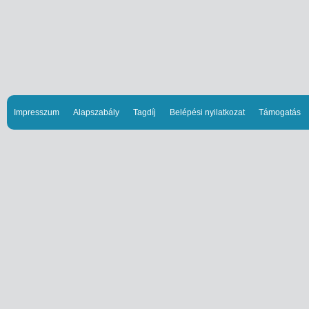
Impresszum
Alapszabály
Tagdíj
Belépési nyilatkozat
Támogatás