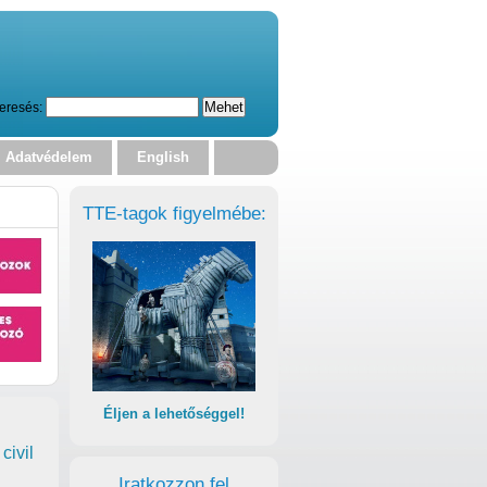
eresés:
Adatvédelem
English
TTE-tagok figyelmébe:
Éljen a lehetőséggel!
civil
Iratkozzon fel