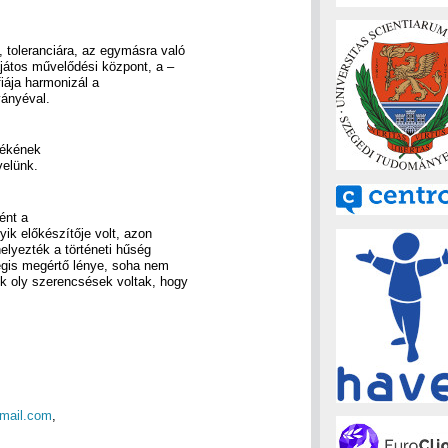
, toleranciára, az egymásra való
sajátos művelődési központ, a –
iája harmonizál a
ányéval.
lékének
velünk.
ént a
ik előkészítője volt, azon
elyezték a történeti hűség
mégis megértő lénye, soha nem
ik oly szerencsések voltak, hogy
mail.com
,