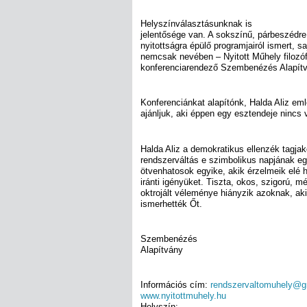
Helyszínválasztásunknak is
jelentősége van. A sokszínű, párbeszédre
nyitottságra épülő programjairól ismert, 
nemcsak nevében – Nyitott Műhely filozóf
konferenciarendező Szembenézés Alapítv
Konferenciánkat alapítónk, Halda Aliz em
ajánljuk, aki éppen egy esztendeje nincs 
Halda Aliz a demokratikus ellenzék tagjak
rendszerváltás e szimbolikus napjának egy
ötvenhatosok egyike, akik érzelmeik elé h
iránti igényüket. Tiszta, okos, szigorú, 
oktrojált véleménye hiányzik azoknak, ak
ismerhették Őt.
Szembenézés
Alapítvány
Információs cím:
rendszervaltomuhely@g
www.nyitottmuhely.hu
Helyszín: