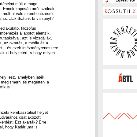
örténelmi múlt a maga
i. Ennek kapcsán arról szólnak,
mi múlttal való szembenézésről,
ihoz alakíthatunk ki viszonyt?
édiakutató, filozófus
embenézés állapotot elemzik.
atásával, azt is vizsgálják,
ás, az oktatás, a média és a
et – és ezek intézményrendszere
akult helyzetért, s hogy milyen
ely lesz, amelyben játék,
 megismerni és megérteni a
atikus
nzéki kerekasztalnál helyet
dudvarához csatlakozott
kérdést: Ezt akarták? Erre
 el, hogy Kádár „ma is