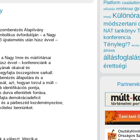
Platform
családtör
gy
emléknap
y
előadás
Különóra
interjú
módszertani 
Szembenézés Alapítvány
tankönyv
NAT
mbolikus évfordulóján – a Nagy
konferencia
ő újratemetés után húsz évvel –
Tényleg!?
törvény
álhírek
állásfoglalá
 a Nagy Imre és mártírtársai
úsz évvel – konferenciánk a
érettségi
yának okaival és
gyfajta összegzésre sarkall.
benézés állapotára és a
át, azt, hogyan torzul a múlt –
Partnerek
b identifikációs pontja,
 durva ellentétek forrása.
ajta demokráciadeficit
ás és a párbeszéd kezdeményezése,
 kötelez bennünket.
k a választ: létezik-e