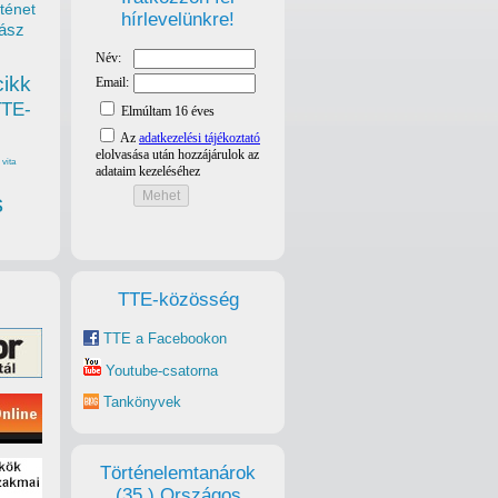
ténet
hírlevelünkre!
ász
cikk
TTE-
vita
s
TTE-közösség
TTE a Facebookon
Youtube-csatorna
Tankönyvek
Történelemtanárok
(35.) Országos