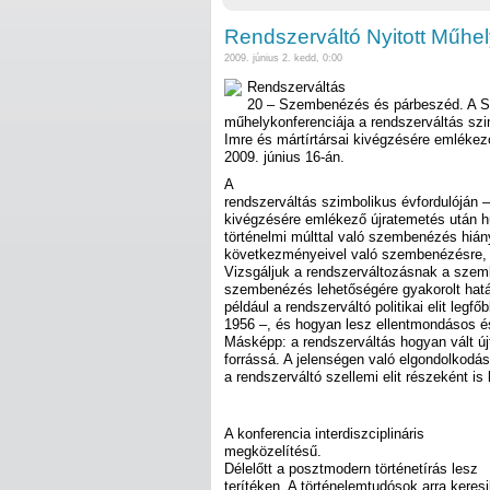
Rendszerváltó Nyitott Műhel
2009. június 2. kedd, 0:00
Rendszerváltás
20 – Szembenézés és párbeszéd. A 
műhelykonferenciája a rendszerváltás szi
Imre és mártírtársai kivégzésére emlékez
2009. június 16-án.
A
rendszerváltás szimbolikus évfordulóján –
kivégzésére emlékező újratemetés után h
történelmi múlttal való szembenézés hián
következményeivel való szembenézésre, e
Vizsgáljuk a rendszerváltozásnak a szem
szembenézés lehetőségére gyakorolt hatás
például a rendszerváltó politikai elit legfőb
1956 –, és hogyan lesz ellentmondásos és
Másképp: a rendszerváltás hogyan vált újf
forrássá. A jelenségen való elgondolkod
a rendszerváltó szellemi elit részeként is
A konferencia interdiszciplináris
megközelítésű.
Délelőtt a posztmodern történetírás lesz
terítéken. A történelemtudósok arra keresi