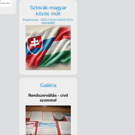
Szlovák-magyar
közös múlt
Projektszám: 2023-2-HU01-KA210-SCH-
000169882
Galéria
Rendszerváltás - civil
szemmel