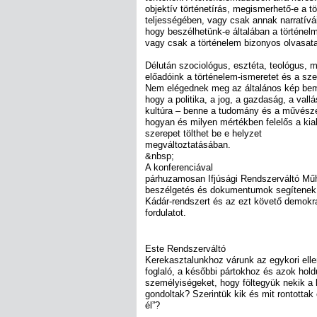
objektív történetírás, megismerhető-e a t
teljességében, vagy csak annak narratívá
hogy beszélhetünk-e általában a történel
vagy csak a történelem bizonyos olvasata
Délután szociológus, esztéta, teológus, m
előadóink a történelem-ismeretet és a sz
Nem elégednek meg az általános kép bemut
hogy a politika, a jog, a gazdaság, a vall
kultúra – benne a tudomány és a művész
hogyan és milyen mértékben felelős a kial
szerepet tölthet be e helyzet
megváltoztatásában.
&nbsp;
A konferenciával
párhuzamosan Ifjúsági Rendszerváltó Műh
beszélgetés és dokumentumok segítenek
Kádár-rendszert és az ezt követő demokr
fordulatot.
Este Rendszerváltó
Kerekasztalunkhoz várunk az egykori elle
foglaló, a későbbi pártokhoz és azok hol
személyiségeket, hogy föltegyük nekik a 
gondoltak? Szerintük kik és mit rontottak
él”?