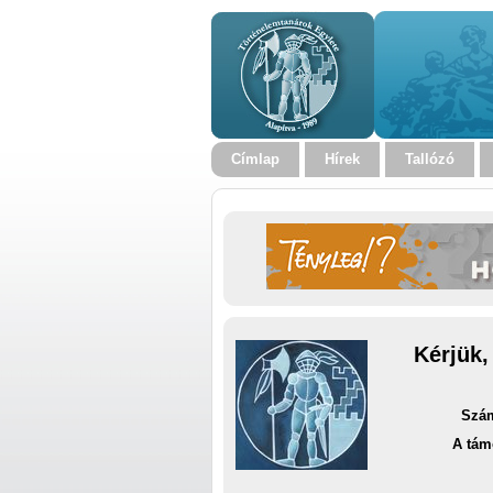
Címlap
Hírek
Tallózó
Kérjük,
Szám
A tám