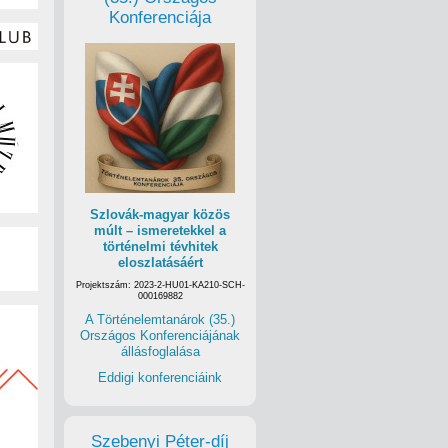
Konferenciája
Szlovák-magyar közös
múlt – ismeretekkel a
történelmi tévhitek
eloszlatásáért
Projektszám: 2023-2-HU01-KA210-SCH-
000169882
A Történelemtanárok (35.)
Országos Konferenciájának
állásfoglalása
Eddigi konferenciáink
Szebenyi Péter-díj