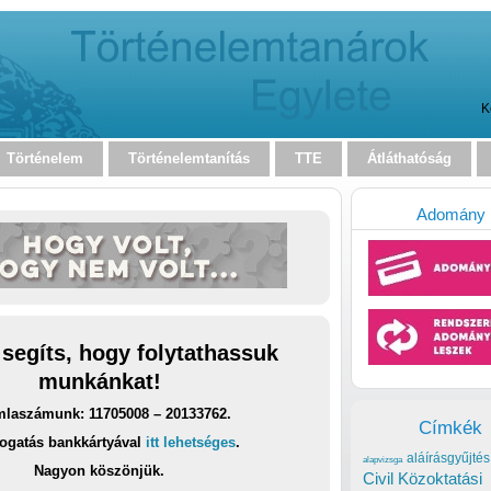
K
Történelem
Történelemtanítás
TTE
Átláthatóság
Adomány
 segíts, hogy folytathassuk
munkánkat!
laszámunk: 11705008 – 20133762.
Címkék
ogatás bankkártyával
itt lehetséges
.
aláírásgyűjtés
alapvizsga
Nagyon köszönjük.
Civil Közoktatási