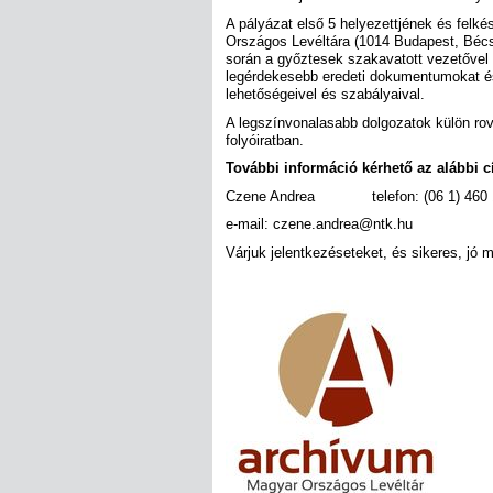
A pályázat első 5 helyezettjének és felk
Országos Levéltára (1014 Budapest, Bécs
során a győztesek szakavatott vezetővel b
legérdekesebb eredeti dokumentumokat és
lehetőségeivel és szabályaival.
A legszínvonalasabb dolgozatok külön ro
folyóiratban.
További információ kérhető az alábbi 
Czene Andrea telefon: (06 1) 460 
e-mail: czene.andrea@ntk.hu
Várjuk jelentkezéseteket, és sikeres, jó 