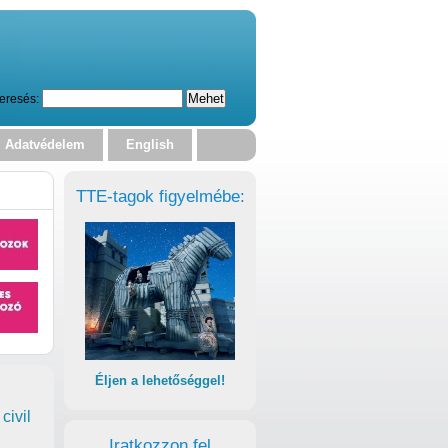
eresés:
Adatvédelem
English
TTE-tagok figyelmébe:
Éljen a lehetőséggel!
civil
Iratkozzon fel