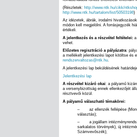
(Részletek:
http://www.ntk.hu/cikk/ntks
http://www.ntk.hu/tartalom/list/50503198
)
Az idézetek, ábrák, irodalmi hivatkozáso
módon kell megjelölni. A forrásjegyzék h
értékeli.
A jelentkezés és a részvétel feltételei:
a 
vehet.
Előzetes regisztráció a pályázatra
: pál
a mellékelt jelentkezési lapot kitöltse és 
rendszervaltozas@ntk.hu
.
A jelentkezési lap beküldésének határideje
Jelentkezési lap
A részvétel kizáró okai
: a pályamű kizá
a versenybizottság ennek ellenkezőjét áll
résztvevői közül.
A pályamű válaszható témakörei:
– az ellenzék fellépése (Monori
választás);
– a jogállam intézményrendsz
sarkalatos törvények), új intézm
Számvevőszék);