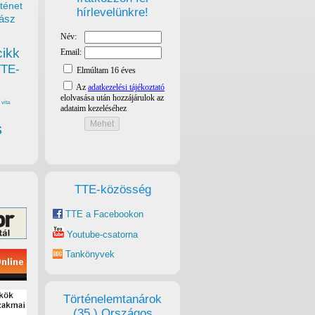
ténet
hírlevelünkre!
ász
cikk
TTE-
vita
s
TTE-közösség
TTE a Facebookon
Youtube-csatorna
Tankönyvek
Történelemtanárok
(35.) Országos