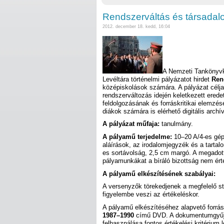
Rendszerváltás és társada
2012. december 18. kedd, 16:04
A Nemzeti Tankönyvk
Levéltára történelmi pályázatot hirdet
Ren
középiskolások számára. A pályázat célja
rendszerváltozás idején keletkezett ered
feldolgozásának és forráskritikai elemzés
diákok számára is elérhető digitális arc
A pályázat műfaja:
tanulmány.
A pályamű terjedelme:
10–20 A/4-es gépe
aláírások, az irodalomjegyzék és a tarta
es sortávolság, 2,5 cm margó. A megadot
pályamunkákat a bíráló bizottság nem érté
A pályamű elkészítésének szabályai:
A versenyzők törekedjenek a megfelelő stíl
figyelembe veszi az értékeléskor.
A pályamű elkészítéséhez alapvető forrá
1987–1990
című DVD. A dokumentumgyűjte
felhasználása fontos értékelési kritérium 