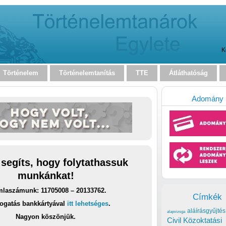
K
Történelem
Történelemtanítás
TTE
Átláthatóság
Adomány
 segíts, hogy folytathassuk
munkánkat!
laszámunk: 11705008 – 20133762.
Címkék
ogatás bankkártyával
itt lehetséges
.
aláírásgyűjtés
alapvizsga
Nagyon köszönjük.
Civil Közoktatási