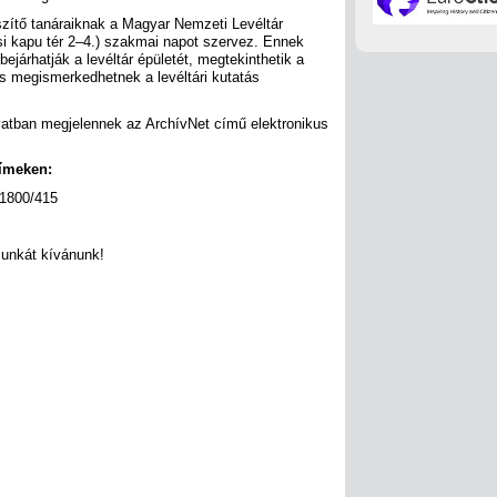
észítő tanáraiknak a Magyar Nemzeti Levéltár
i kapu tér 2–4.) szakmai napot szervez. Ennek
ejárhatják a levéltár épületét, megtekinthetik a
 megismerkedhetnek a levéltári kutatás
vatban megjelennek az ArchívNet című elektronikus
címeken:
1800/415
munkát kívánunk!