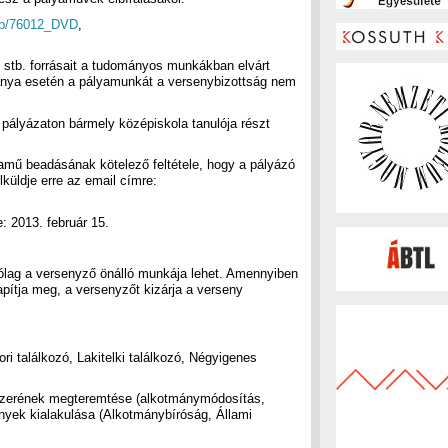
hop/76012_DVD
,
k stb. forrásait a tudományos munkákban elvárt
iánya esetén a pályamunkát a versenybizottság nem
pályázaton bármely középiskola tanulója részt
yamű beadásának kötelező feltétele, hogy a pályázó
elküldje erre az email címre:
: 2013. február 15.
rólag a versenyző önálló munkája lehet. Amennyiben
apítja meg, a versenyzőt kizárja a verseny
 találkozó, Lakitelki találkozó, Négyigenes
erének megteremtése (alkotmánymódosítás,
ények kialakulása (Alkotmánybíróság, Állami