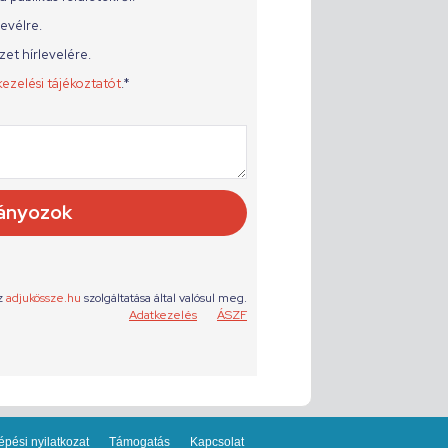
épési nyilatkozat
Támogatás
Kapcsolat