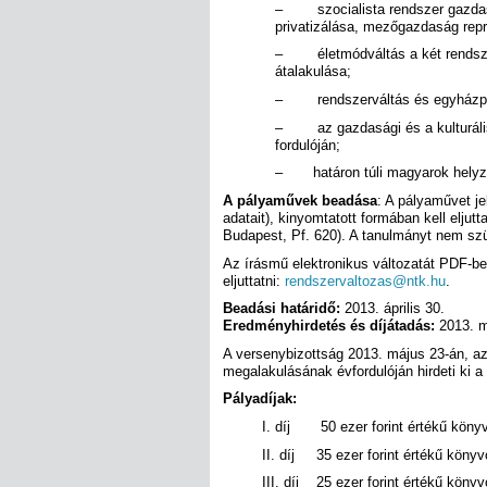
– szocialista rendszer gazdaság
privatizálása, mezőgazdaság repr
– életmódváltás a két rendszer
átalakulása;
– rendszerváltás és egyházpoli
– az gazdasági és a kulturális 
fordulóján;
– határon túli magyarok helyz
A pályaművek beadása
: A pályaművet je
adatait), kinyomtatott formában kell elju
Budapest, Pf. 620). A tanulmányt nem sz
Az írásmű elektronikus változatát PDF-be
eljuttatni:
rendszervaltozas@ntk.hu
.
Beadási határidő:
2013. április 30.
Eredményhirdetés és díjátadás:
2013. m
A versenybizottság 2013. május 23-án, a
megalakulásának évfordulóján hirdeti ki 
Pályadíjak:
I. díj 50 ezer forint értékű kön
II. díj 35 ezer forint értékű kön
III. díj 25 ezer forint értékű kön