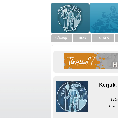
Címlap
Hírek
Tallózó
Kérjük,
Szám
A tám