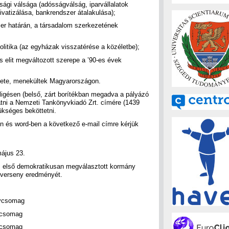
i válsága (adósságválság, iparvállalatok
ivatizálása, bankrendszer átalakulása);
 határán, a társadalom szerkezetének
tika (az egyházak visszatérése a közéletbe);
elit megváltozott szerepe a ’90-es évek
ete, menekültek Magyarországon.
ligésen (belső, zárt borítékban megadva a pályázó
ttatni a Nemzeti Tankönyvkiadó Zrt. címére (1439
ükséges beköttetni.
n és word-ben a következő e-mail címre kérjük
ájus 23.
z első demokratikusan megválasztott kormány
a verseny eredményét.
yvcsomag
yvcsomag
yvcsomag