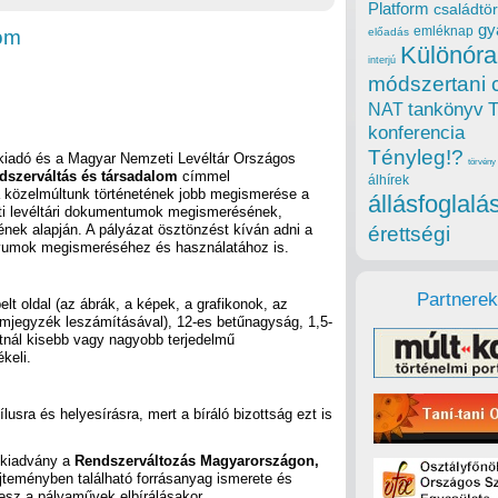
Platform
családtör
gy
emléknap
lom
előadás
Különóra
interjú
módszertani 
tankönyv
NAT
konferencia
Tényleg!?
iadó és a Magyar Nemzeti Levéltár Országos
törvény
dszerváltás és társadalom
címmel
álhírek
közelmúltunk történetének jobb megismerése a
állásfoglalá
eti levéltári dokumentumok megismerésének,
ének alapján. A pályázat ösztönzést kíván adni a
érettségi
hívumok megismeréséhez és használatához is.
Partnerek
lt oldal (az ábrák, a képek, a grafikonok, az
lomjegyzék leszámításával), 12-es betűnagyság, 1,5-
tnál kisebb vagy nagyobb terjedelmű
keli.
usra és helyesírásra, mert a bíráló bizottság ezt is
skiadvány a
Rendszerváltozás Magyarországon,
ményben található forrásanyag ismerete és
lesz a pályaművek elbírálásakor.