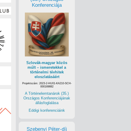
Konferenciája
Szlovák-magyar közös
múlt – ismeretekkel a
történelmi tévhitek
eloszlatásáért
Projektszám: 2023-2-HU01-KA210-SCH-
000169882
A Történelemtanárok (35.)
Országos Konferenciájának
állásfoglalása
Eddigi konferenciáink
Szebenyi Péter-díj