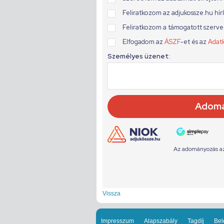
Vissza
Impresszum
Alapszabály
Tagdíj
Bel