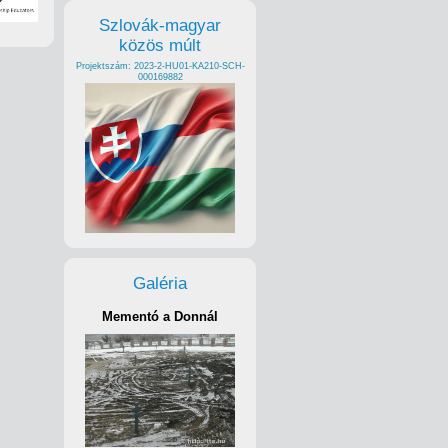
Szlovák-magyar
közös múlt
Projektszám: 2023-2-HU01-KA210-SCH-
000169882
Galéria
Mementó a Donnál