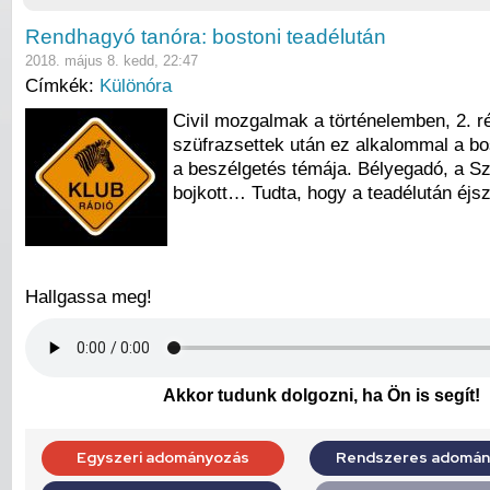
Rendhagyó tanóra: bostoni teadélután
2018. május 8. kedd, 22:47
Címkék:
Különóra
Civil mozgalmak a történelemben, 2. r
szüfrazsettek után ez alkalommal a bo
a beszélgetés témája. Bélyegadó, a Sz
bojkott… Tudta, hogy a teadélután éjs
Hallgassa meg!
Akkor tudunk dolgozni, ha Ön is segít!