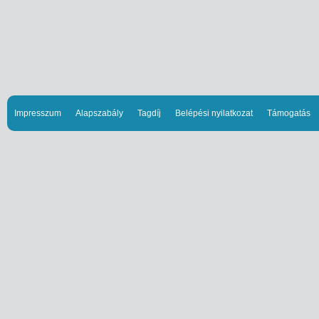
Impresszum
Alapszabály
Tagdíj
Belépési nyilatkozat
Támogatás