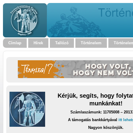
Címlap
Hírek
Tallózó
Történelem
Történele
Kérjük, segíts, hogy folyt
munkánkat!
Számlaszámunk: 11705008 – 2013
A támogatás bankkártyával
itt lehe
Nagyon köszönjük.