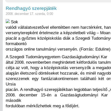
Rendhagyó szerepjáték
2008. december 17. szerda, 0:00
Sok
valódi vállalatvezetővel ellentétben nem harctérként, h
versenyterepként értelmezte a képzeletbeli világ – Moan
piacát a győztes középiskolás diák a Szegedi Tudomán
formabontó
országos online tanulmányi versenyén. (Forrás: Eduline)
A Szegedi Tudományegyetem Gazdaságtudományi Kar
által 2008. novemberben meghirdetett kétfordulós tanul
célja az volt, hogy a középiskolás versenyzők a megadot
alapján életszerű döntéseket hozzanak, és minél nagyobb
szerezzenek egy fantáziakontinensen található két 
Ursia
piacán. A rendhagyó szerepjátékban legjobban teljesítő „
2008. december 15-én a Gazdaságtudományi Kar n
második
fordulóban mérkőzhettek meg a fődíjért.