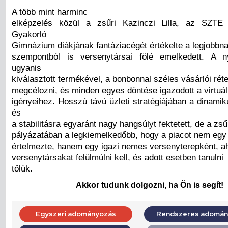
A több mint harminc
elképzelés közül a zsűri Kazinczi Lilla, az SZTE
Gyakorló
Gimnázium diákjának fantáziacégét értékelte a legjobbna
szempontból is versenytársai fölé emelkedett. A n
ugyanis
kiválasztott termékével, a bonbonnal széles vásárlói réte
megcélozni, és minden egyes döntése igazodott a virtuál
igényeihez. Hosszú távú üzleti stratégiájában a dinami
és
a stabilitásra egyaránt nagy hangsúlyt fektetett, de a zsű
pályázatában a legkiemelkedőbb, hogy a piacot nem egy
értelmezte, hanem egy igazi nemes versenyterepként, ah
versenytársakat felülmúlni kell, és adott esetben tanulni
tőlük.
Akkor tudunk dolgozni, ha Ön is segít!