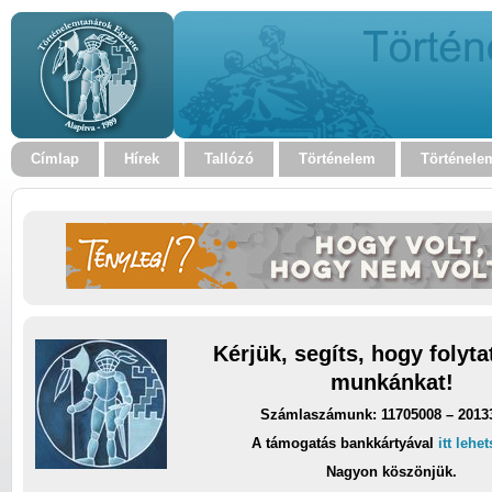
Címlap
Hírek
Tallózó
Történelem
Történele
Kérjük, segíts, hogy folyt
munkánkat!
Számlaszámunk: 11705008 – 2013
A támogatás bankkártyával
itt lehe
Nagyon köszönjük.