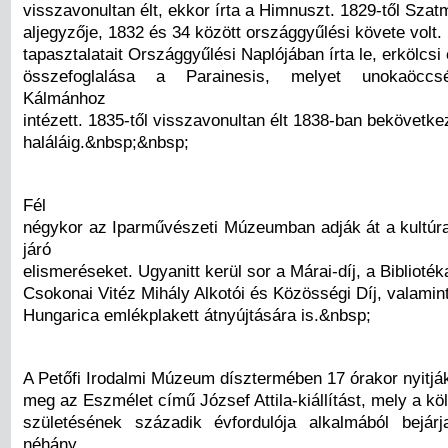
visszavonultan élt, ekkor írta a Himnuszt. 1829-től Sza
aljegyzője, 1832 és 34 között országgyűlési követe volt. 
tapasztalatait Országgyűlési Naplójában írta le, erkölcsi
összefoglalása a Parainesis, melyet unokaöccs
Kálmánhoz
intézett. 1835-től visszavonultan élt 1838-ban bekövetke
haláláig.&nbsp;&nbsp;
Fél
négykor az Iparművészeti Múzeumban adják át a kultú
járó
elismeréseket. Ugyanitt kerül sor a Márai-díj, a Bibliot
Csokonai Vitéz Mihály Alkotói és Közösségi Díj, valamint
Hungarica emlékplakett átnyújtására is.&nbsp;
A Petőfi Irodalmi Múzeum dísztermében 17 órakor nyitjá
meg az Eszmélet című József Attila-kiállítást, mely a köl
születésének századik évfordulója alkalmából bejár
néhány