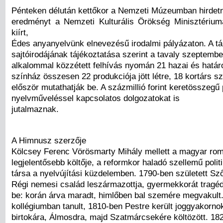
Pénteken délután kettőkor a Nemzeti Múzeumban hirdet
eredményt a Nemzeti Kulturális Örökség Minisztériu
kiírt,
Édes anyanyelvünk elnevezésű irodalmi pályázaton. A tá
sajtóirodájának tájékoztatása szerint a tavaly szeptem
alkalommal közzétett felhívás nyomán 21 hazai és határ
színház összesen 22 produkciója jött létre, 18 kortárs sz
először mutathatják be. A százmillió forint keretösszegű
nyelvműveléssel kapcsolatos dolgozatokat is
jutalmaznak.
A Himnusz szerzője
Kölcsey Ferenc Vörösmarty Mihály mellett a magyar rom
legjelentősebb költője, a reformkor haladó szellemű poli
társa a nyelvújítási küzdelemben. 1790-ben született S
Régi nemesi család leszármazottja, gyermekkorát tragéd
be: korán árva maradt, himlőben bal szemére megvakult.
kollégiumban tanult, 1810-ben Pestre került joggyakorno
birtokára, Álmosdra, majd Szatmárcsekére költözött. 182