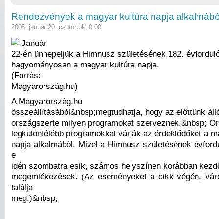
Rendezvények a magyar kultúra napja alkalmábó
2005. január 20. csütörtök, 0:00
Január
22-én ünnepeljük a Himnusz születésének 182. évforduló
hagyományosan a magyar kultúra napja.
(Forrás:
Magyarország.hu)
A Magyarország.hu
összeállításából&nbsp;megtudhatja, hogy az előttünk áll
országszerte milyen programokat szerveznek.&nbsp; Or
legkülönfélébb programokkal várják az érdeklődőket a m
napja alkalmából. Mivel a Himnusz születésének évfordu
e
idén szombatra esik, számos helyszínen korábban kezd
megemlékezések. (Az eseményeket a cikk végén, váro
találja
meg.)&nbsp;