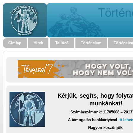
Címlap
Hírek
Tallózó
Történelem
Történele
Kérjük, segíts, hogy folyt
munkánkat!
Számlaszámunk: 11705008 – 2013
A támogatás bankkártyával
itt lehe
Nagyon köszönjük.