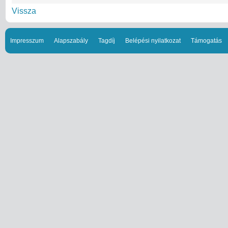
Vissza
Impresszum
Alapszabály
Tagdíj
Belépési nyilatkozat
Támogatás