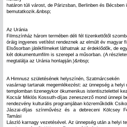
határon túli várost, de Párizsban, Berlinben és Bécsben 
bemutatkozik.&nbsp;
Az Uránia
Filmszínház három termében déli fél tizenkettőtől szomba
óráig ingyenes vetítést rendeznek az elmúlt év magyar f
Elsősorban játékfilmeket láthatnak az érdeklődők, de eg
két dokumentumfilm is szerepel a műsorban. (A részlet
megtalálja az Uránia honlapján.)&nbsp;
A Himnusz születésének helyszínén, Szatmárcsekén
vasárnap tartanak megemlékezést: az ünnepség a helyi 
templomban tizenegykor ökumenikus istentisztelettel ke
Kocsár Miklós Kossuth-díjas zeneszerző mond ünnepi b
rendezvény kulturális programjában közreműködik Csik
Jászai-díjas színművész és a debreceni Kölcsey F
Tamási
László karnagy vezetésével. Az ünnepség után a helyi 