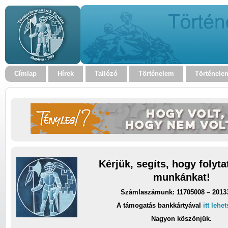
Címlap
Hírek
Tallózó
Történelem
Történele
Kérjük, segíts, hogy folyt
munkánkat!
Számlaszámunk: 11705008 – 2013
A támogatás bankkártyával
itt lehe
Nagyon köszönjük.