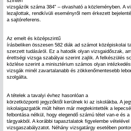
szinten
vizsgázók száma 384” – olvasható a közleményben. A v
lezajlottak, rendkívüli eseményről nem érkezett bejelent
a sajtóreferens.
Az emelt és középszintű
írásbeliken összesen 582 diák ad számot középiskolai ta
szerzett tudásáról. Ez a hatodik olyan vizsgaidőszak, am
érettségi vizsga szabályai szerint zajlik. A felkészülés s
közlése szerint a minisztérium számos olyan intézkedést
vizsgák minél zavartalanabb és zökkenőmentesebb lebon
szolgálta.
A tételek a tavalyi évhez hasonlóan a
körzetközponti jegyzőktől kerülnek ki az iskolákba. A je
iskolaigazgatók múlt héten már megtekintették a lepecsét
felbontása nélkül, hogy elegendő számú tétel van-e és a
tárgyakból. A korábbi tapasztalatok figyelembe vételével 
vizsgaszabályzatot. Néhány vizsgatárgy esetében pontos