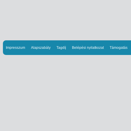
Impresszum
Alapszabály
Tagdíj
Belépési nyilatkozat
Támogatás