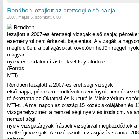
Rendben lezajlott az érettségi első napja
2007. május 5. szombat, 0:00
Rendben
lezajlott a 2007-es érettségi vizsgák első napja; pénteke
eseményről nem érkezett bejelentés. A vizsgák a hagy
megfelelően, a ballagásokat követően hétfőn reggel nyol
magyar
nyelv és irodalom írásbelikkel folytatódnak.
(Forrás:
MTI)
Rendben lezajlott a 2007-es érettségi vizsgák
első napja; pénteken rendkívüli eseményről nem érkezett
tájékoztatta az Oktatási és Kulturális Minisztérium sajtó
MTI-t. „A mai napon az ország 15 középiskolájában és 11
vizsgahelyszínén a nemzetiségi nyelv és irodalom, valam
nemzetiségi
nyelv vizsgatárgyak írásbeli vizsgáival megkezdődtek a 
érettségi vizsgák. A középszinten vizsgázók száma: 208