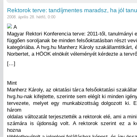
Rektorok terve: tandíjmentes maradsz, ha jól tanu
2008. április 28. hétfő, 0:00
A
Magyar Rektori Konferencia terve: 2011-től, tanulmányi
függően soroljanak be minden felsőoktatásban részt vevő
kategóriába. A hvg.hu Manherz Károly szakállamtitkárt, 
Norbertet, a HÖOK elnökét véleményét kérdezte a tervrő
[…]
Mint
Manherz Károly, az oktatási tárca felsőoktatási szakálla
hvg.hu-nak kifejtette, szerinte sem elégít ki minden igé
tervezete, melyet egy munkabizottság dolgozott ki.
három
oldalas változatát terjesztették a rektorok elé, ami a min
számára is újdonság volt. A rektorok szerint ez a 
hozna
többletbevételt a jelenlegi felálláshoz képest, és így ös