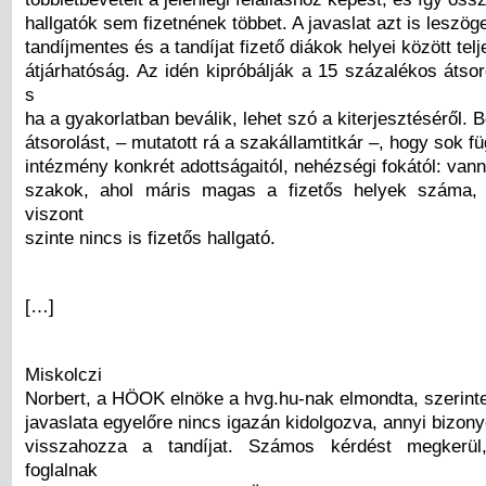
hallgatók sem fizetnének többet. A javaslat azt is leszög
tandíjmentes és a tandíjat fizető diákok helyei között tel
átjárhatóság. Az idén kipróbálják a 15 százalékos átsor
s
ha a gyakorlatban beválik, lehet szó a kiterjesztéséről. B
átsorolást, – mutatott rá a szakállamtitkár –, hogy sok f
intézmény konkrét adottságaitól, nehézségi fokától: van
szakok, ahol máris magas a fizetős helyek száma
viszont
szinte nincs is fizetős hallgató.
[…]
Miskolczi
Norbert, a HÖOK elnöke a hvg.hu-nak elmondta, szerinte
javaslata egyelőre nincs igazán kidolgozva, annyi bizon
visszahozza a tandíjat. Számos kérdést megkerül
foglalnak