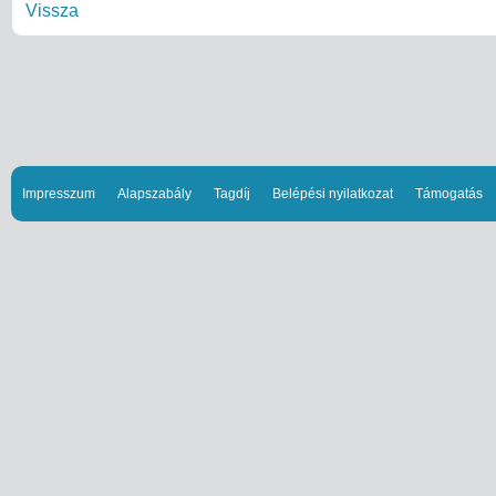
Vissza
Impresszum
Alapszabály
Tagdíj
Belépési nyilatkozat
Támogatás