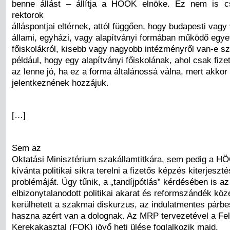
benne állást – állítja a HÖOK elnöke. Ez nem is c
rektorok
álláspontjai eltérnek, attól függően, hogy budapesti vagy 
állami, egyházi, vagy alapítványi formában működő egy
főiskolákról, kisebb vagy nagyobb intézményről van-e sz
például, hogy egy alapítványi főiskolának, ahol csak fiz
az lenne jó, ha ez a forma általánossá válna, mert akkor
jelentkeznének hozzájuk.
[…]
Sem az
Oktatási Minisztérium szakállamtitkára, sem pedig a 
kívánta politikai síkra terelni a fizetős képzés kiterjeszt
problémáját. Úgy tűnik, a „tandíjpótlás” kérdésében is az
elbizonytalanodott politikai akarat és reformszándék köz
kerülhetett a szakmai diskurzus, az indulatmentes párb
haszna azért van a dolognak. Az MRP tervezetével a Fel
Kerekakasztal (FOK) jövő heti ülése foglalkozik majd.