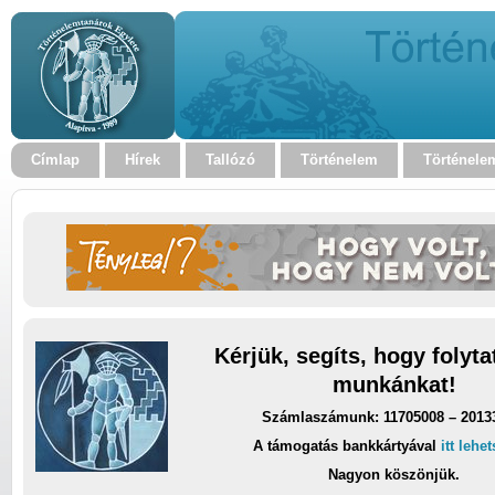
Címlap
Hírek
Tallózó
Történelem
Történele
Kérjük, segíts, hogy folyt
munkánkat!
Számlaszámunk: 11705008 – 2013
A támogatás bankkártyával
itt lehe
Nagyon köszönjük.