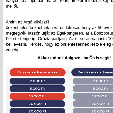
nagyon jó állapotban maradt fenn, amikor felhozták Cipr
mellől.
Amint az Argó elkészül,
önként jelentkezhetnek a város lakosai, hogy az 50 eve
megtegyék Iaszón útját az Égei-tengeren, át a Boszpor
Fekete-tengerig, Grúzia partjaiig. Az út során naponta 10
kell evezni. Kérdés, hogy az önkénteseknek lesz-e elég 
végéig.
Akkor tudunk dolgozni, ha Ön is segít!