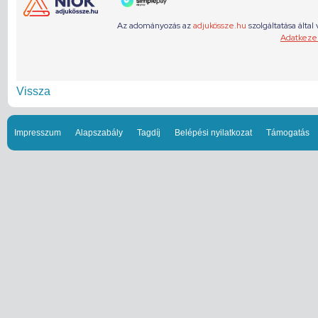
Vissza
Impresszum
Alapszabály
Tagdíj
Belépési nyilatkozat
Támogatás