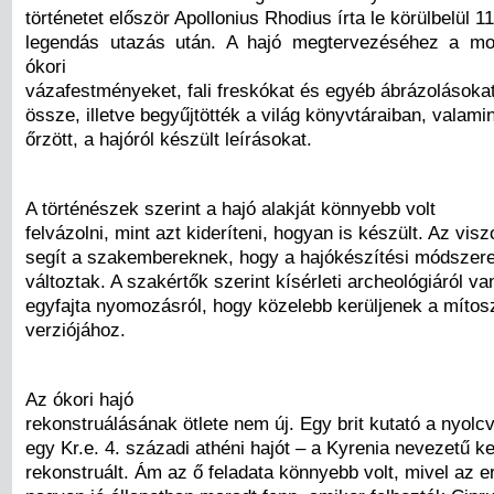
történetet először Apollonius Rhodius írta le körülbelül 
legendás utazás után. A hajó megtervezéséhez a mo
ókori
vázafestményeket, fali freskókat és egyéb ábrázolásokat 
össze, illetve begyűjtötték a világ könyvtáraiban, vala
őrzött, a hajóról készült leírásokat.
A történészek szerint a hajó alakját könnyebb volt
felvázolni, mint azt kideríteni, hogyan is készült. Az vis
segít a szakembereknek, hogy a hajókészítési módszer
változtak. A szakértők szerint kísérleti archeológiáról va
egyfajta nyomozásról, hogy közelebb kerüljenek a mítosz
verziójához.
Az ókori hajó
rekonstruálásának ötlete nem új. Egy brit kutató a nyol
egy Kr.e. 4. századi athéni hajót – a Kyrenia nevezetű k
rekonstruált. Ám az ő feladata könnyebb volt, mivel az e