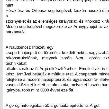
mint
Héraklész és Orfeusz segítségével, Iaszón hosszú útja
a
szörnyeket és az ellenséges királyokat, és Kholkisz kirá
Médea segítségével megszerezte az Aranygyapjút az az
sárkánytól.
A Naudomosz Intézet, egy
csoport hajóépítő és történész kezdett neki a nagyszab
rekonstrukciónak, melynek során ókori, görög sz
technikákat
alkalmaznak az új Argó elkészítéséhez. Emellett azt is t
kész járművel bejárják a mítikus utat. A csapatnak minden
felejtenie a modern hajóépítésről, és ugyanazon fa- illetv
vaseszközöket kellett alkalmaznia, melyeket Iaszón harc
igénybe, több mint 3000 évvel ezelőtt.
A görög mitológiában 50 argonauta építette az Argót