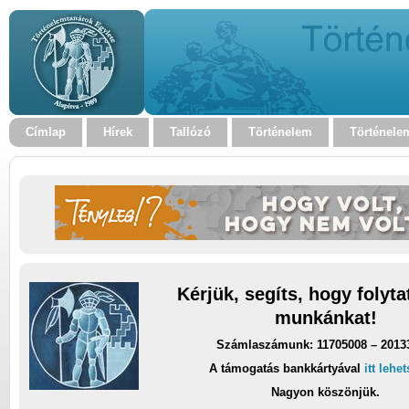
Címlap
Hírek
Tallózó
Történelem
Történele
Kérjük, segíts, hogy folyt
munkánkat!
Számlaszámunk: 11705008 – 2013
A támogatás bankkártyával
itt lehe
Nagyon köszönjük.