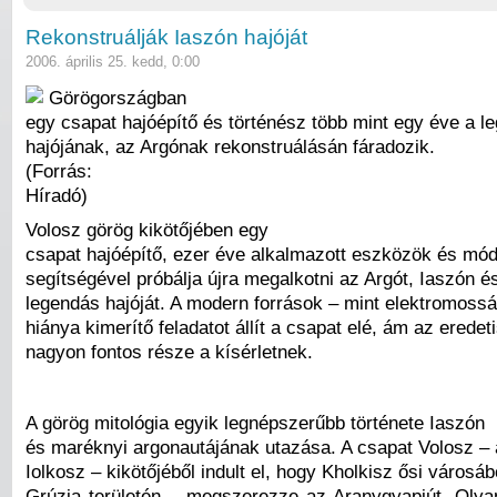
Rekonstruálják Iaszón hajóját
2006. április 25. kedd, 0:00
Görögországban
egy csapat hajóépítő és történész több mint egy éve a l
hajójának, az Argónak rekonstruálásán fáradozik.
(Forrás:
Híradó)
Volosz görög kikötőjében egy
csapat hajóépítő, ezer éve alkalmazott eszközök és mó
segítségével próbálja újra megalkotni az Argót, Iaszón 
legendás hajóját. A modern források – mint elektromoss
hiánya kimerítő feladatot állít a csapat elé, ám az eredet
nagyon fontos része a kísérletnek.
A görög mitológia egyik legnépszerűbb története Iaszón
és maréknyi argonautájának utazása. A csapat Volosz – 
Iolkosz – kikötőjéből indult el, hogy Kholkisz ősi városá
Grúzia területén – megszerezze az Aranygyapjút. Olya