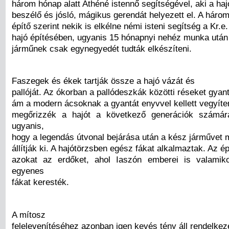
három hónap alatt Athéné istennő segítségével, aki a ha
beszélő és jósló, mágikus gerendát helyezett el. A háro
építő szerint nekik is elkélne némi isteni segítség a Kr.e
hajó építésében, ugyanis 15 hónapnyi nehéz munka után
járműnek csak egynegyedét tudták elkészíteni.
Faszegek és ékek tartják össze a hajó vázát és
pallóját. Az ókorban a pallódeszkák közötti réseket gyan
ám a modern ácsoknak a gyantát enyvvel kellett vegyíte
megőrizzék a hajót a következő generációk számára
ugyanis,
hogy a legendás útvonal bejárása után a kész járműve
állítják ki. A hajótörzsben egész fákat alkalmaztak. Az ép
azokat az erdőket, ahol Iaszón emberei is valamiko
egyenes
fákat keresték.
A mítosz
felelevenítéséhez azonban igen kevés tény áll rendelkez