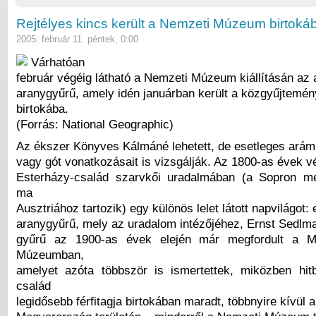
Rejtélyes kincs került a Nemzeti Múzeum birtoká
2005. február 11. péntek, 0:00
Várhatóan
február végéig látható a Nemzeti Múzeum kiállításán az a
aranygyűrű, amely idén januárban került a közgyűjtemén
birtokába.
(Forrás: National Geographic)
Az ékszer Könyves Kálmáné lehetett, de esetleges arám
vagy gót vonatkozásait is vizsgálják. Az 1800-as évek v
Esterházy-család szarvkői uradalmában (a Sopron mell
ma
Ausztriához tartozik) egy különös lelet látott napvilágot:
aranygyűrű, mely az uradalom intézőjéhez, Ernst Sedlma
gyűrű az 1900-as évek elején már megfordult a M
Múzeumban,
amelyet azóta többször is ismertettek, miközben hi
család
legidősebb férfitagja birtokában maradt, többnyire kívül 