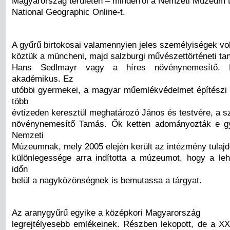
Magyarország területén – minderről a Nemzeti Múzeum t
National Geographic Online-t.
A gyűrű birtokosai valamennyien jeles személyiségek vol
köztük a müncheni, majd salzburgi művészettörténeti ta
Hans Sedlmayr vagy a híres növénynemesítő, 
akadémikus. Ez
utóbbi gyermekei, a magyar műemlékvédelmet építész
több
évtizeden keresztül meghatározó János és testvére, a s
növénynemesítő Tamás. Ők ketten adományozták e g
Nemzeti
Múzeumnak, mely 2005 elején került az intézmény tulajdo
különlegessége arra indította a múzeumot, hogy a leh
időn
belül a nagyközönségnek is bemutassa a tárgyat.
Az aranygyűrű egyike a középkori Magyarország
legrejtélyesebb emlékeinek. Részben lekopott, de a XX