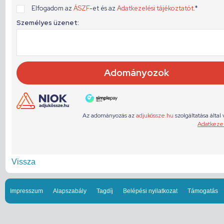
Vissza
Impresszum
Alapszabály
Tagdíj
Belépési nyilatkozat
Támogatás