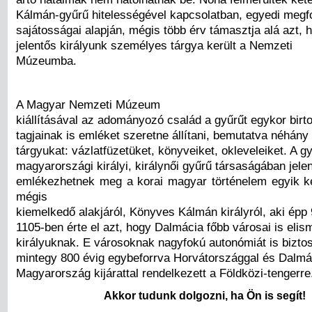
Kálmán-gyűrű hitelességével kapcsolatban, egyedi megf
sajátosságai alapján, mégis több érv támasztja alá azt, 
jelentős királyunk személyes tárgya került a Nemzeti
Múzeumba.
A Magyar Nemzeti Múzeum
kiállításával az adományozó család a gyűrűt egykor birto
tagjainak is emléket szeretne állítani, bemutatva néhán
tárgyukat: vázlatfüzetüket, könyveiket, okleveleiket. A 
magyarországi királyi, királynői gyűrű társaságában jele
emlékezhetnek meg a korai magyar történelem egyik k
mégis
kiemelkedő alakjáról, Könyves Kálmán királyról, aki épp
1105-ben érte el azt, hogy Dalmácia főbb városai is elis
királyuknak. E városoknak nagyfokú autonómiát is biztosí
mintegy 800 évig egybeforrva Horvátországgal és Dalmá
Magyarország kijárattal rendelkezett a Földközi-tengerre
Akkor tudunk dolgozni, ha Ön is segít!