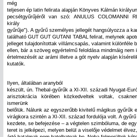
még
teljesen ép latin felirata alapján Könyves Kálmán királyu
pecsétgyűrűjéről van szó: ANULUS COLOMANNI R
király
gyűrűje”). A gyűrű személyes jellegét hangsúlyozza a ka
található GUT GUT GUTANI TABAL felirat, melynek apot
jelleget tulajdonítottak villámcsapás, valamint különféle
ellen, bár a szöveg egyértelmű feloldása mindmáig nem 
értelmezését az arámi illetve a gót nyelv alapján kísérel
kutatók.
Ilyen, általában aranyból
készült, ún. Thebal-gyűrűk a XI-XII. századi Nyugat-Eu
arisztokrácia körében közkedveltek voltak, csakn
ismerünk
belőlük. Nálunk az egyszerűbb kivitelű mágikus gyűrűk 
virágkora szintén a XI-XII. század fordulója volt. A gyűr
kezdete, se befejezése – a végtelen szimbóluma, de egy
teret is jelképezi, melyen belül a viselője védelmet élve
ártó hatalmak nem hatolhatnak be. Noha felmerültek két