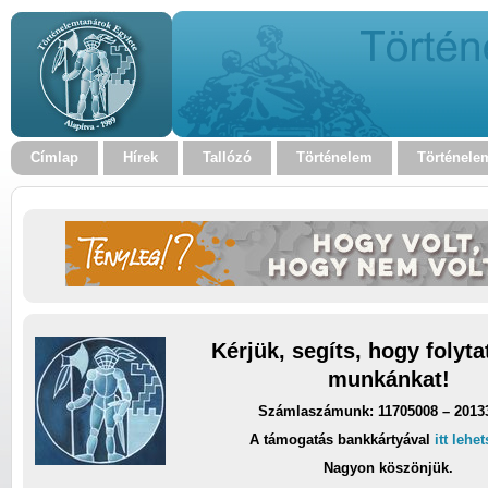
Címlap
Hírek
Tallózó
Történelem
Történele
Kérjük, segíts, hogy folyt
munkánkat!
Számlaszámunk: 11705008 – 2013
A támogatás bankkártyával
itt lehe
Nagyon köszönjük.