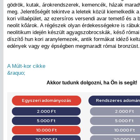
gödrök, kutak, árokrendszerek, kemencék, házak maradv
meg. Jelentőségét tekintve a leletek közül kiemelkedik 
kori villaépület, az ezersíros versendi avar temető és a 
neolit kőárok. A régészek olyan érdekességekre is rábuk
neolitikum idején készült agyagszobrocskák, késő római 
díszítő hun kori aranylemezek, antik formákat idéző kelt
edények vagy egy épségben megmaradt római bronzüst.
A Múlt-kor cikke
&raquo;
Akkor tudunk dolgozni, ha Ön is segít!