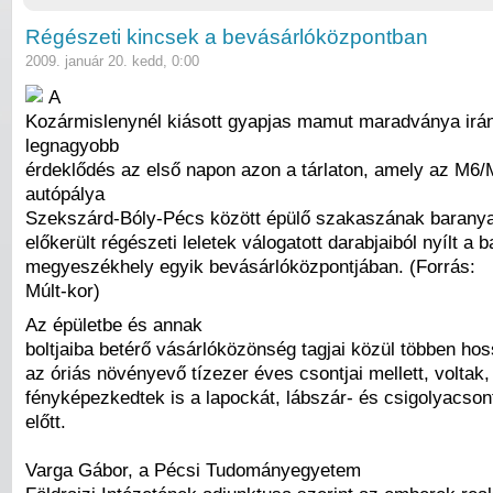
Régészeti kincsek a bevásárlóközpontban
2009. január 20. kedd, 0:00
A
Kozármislenynél kiásott gyapjas mamut maradványa iránt
legnagyobb
érdeklődés az első napon azon a tárlaton, amely az M6
autópálya
Szekszárd-Bóly-Pécs között épülő szakaszának barany
előkerült régészeti leletek válogatott darabjaiból nyílt a 
megyeszékhely egyik bevásárlóközpontjában. (Forrás:
Múlt-kor)
Az épületbe és annak
boltjaiba betérő vásárlóközönség tagjai közül többen ho
az óriás növényevő tízezer éves csontjai mellett, voltak,
fényképezkedtek is a lapockát, lábszár- és csigolyacsont
előtt.
Varga Gábor, a Pécsi Tudományegyetem