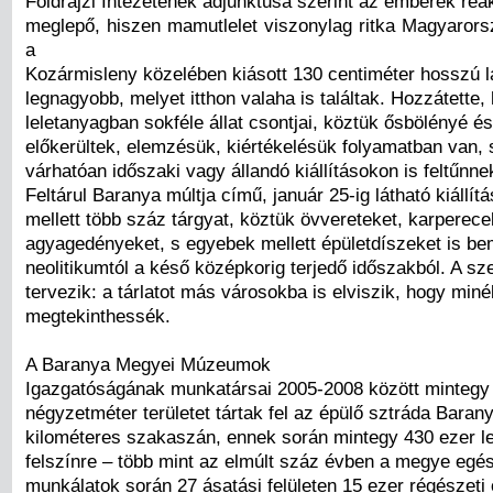
Földrajzi Intézetének adjunktusa szerint az emberek rea
meglepő, hiszen mamutlelet viszonylag ritka Magyarors
a
Kozármisleny közelében kiásott 130 centiméter hosszú 
legnagyobb, melyet itthon valaha is találtak. Hozzátette,
leletanyagban sokféle állat csontjai, köztük ősbölényé és 
előkerültek, elemzésük, kiértékelésük folyamatban van,
várhatóan időszaki vagy állandó kiállításokon is feltűnne
Feltárul Baranya múltja című, január 25-ig látható kiállít
mellett több száz tárgyat, köztük övvereteket, karperece
agyagedényeket, s egyebek mellett épületdíszeket is be
neolitikumtól a késő középkorig terjedő időszakból. A sz
tervezik: a tárlatot más városokba is elviszik, hogy miné
megtekinthessék.
A Baranya Megyei Múzeumok
Igazgatóságának munkatársai 2005-2008 között mintegy
négyzetméter területet tártak fel az épülő sztráda Barany
kilométeres szakaszán, ennek során mintegy 430 ezer lel
felszínre – több mint az elmúlt száz évben a megye egés
munkálatok során 27 ásatási felületen 15 ezer régészeti