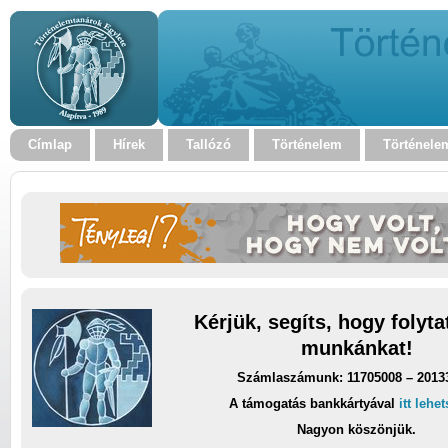
Címlap
Hírek
Tallózó
Történelem
Történele
Kérjük, segíts, hogy folyt
munkánkat!
Számlaszámunk: 11705008 – 2013
A támogatás bankkártyával
itt lehe
Nagyon köszönjük.