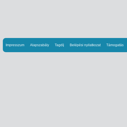
Impresszum
Alapszabály
Tagdíj
Belépési nyilatkozat
Támogatás