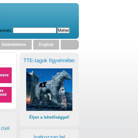
eresés:
Adatvédelem
English
TTE-tagok figyelmébe:
Éljen a lehetőséggel!
civil
Iratkozzon fel