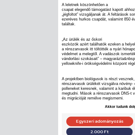
A leletnek köszönhetően a
csapat elegendő támogatást kapott ahhoz,
„jégfoltot” vizsgáljanak át. A feltárások 
ezeréves hurkos csapdát, valamint 850 év
találtak.
„Az ürülék és az őskori
eszközök azért találhatók ezeken a helye
a rénszarvasok itt töltötték a nyári hónap
védelmet a melegtől. A vadászok ismerté
vándorlási szokásait” – magyarázta&nbs
yellowknife-i örökségvédelmi központ rég
A projektben biológusok is részt vesznek,
rénszarvasok ürülékét vizsgálva növény- 
polleneket keresnek, valamint a karibuk é
megtudni. Mások a rénszarvasok DNS-t vi
és migrációját remélve megismerni.
Akkor tudunk dolg