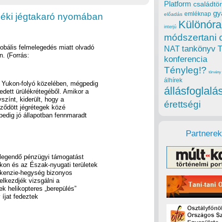
Platform
családtör
gy
emléknap
déki jégtakaró nyomában
előadás
Különóra
interjú
módszertani 
obális felmelegedés miatt olvadó
tankönyv
NAT
. (Forrás:
konferencia
Tényleg!?
törvény
álhírek
a Yukon-folyó közelében, mégpedig
állásfoglalá
dett ürülékrétegéből. Amikor a
színt, kiderült, hogy a
érettségi
pződött jégrétegek közé
 pedig jó állapotban fennmaradt
Partnerek
elegendő pénzügyi támogatást
kon és az Észak-nyugati területek
ackenzie-hegység bizonyos
 elkezdjék vizsgálni a
ek helikopteres „berepülés”
 íjat fedeztek