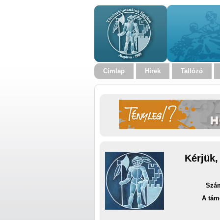
Címlap
Hírek
Tallózó
Kérjük,
Szám
A tám