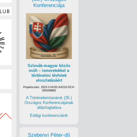
Konferenciája
Szlovák-magyar közös
múlt – ismeretekkel a
történelmi tévhitek
eloszlatásáért
Projektszám: 2023-2-HU01-KA210-SCH-
000169882
A Történelemtanárok (35.)
Országos Konferenciájának
állásfoglalása
Eddigi konferenciáink
Szebenyi Péter-díj