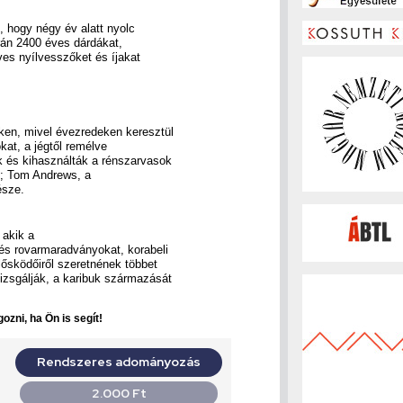
 hogy négy év alatt nyolc
során 2400 éves dárdákat,
es nyílvesszőket és íjakat
ken, mivel évezredeken keresztül
okat, a jégtől remélve
k és kihasználták a rénszarvasok
p; Tom Andrews, a
észe.
 akik a
és rovarmaradványokat, korabeli
lősködőiről szeretnének többet
zsgálják, a karibuk származását
ozni, ha Ön is segít!