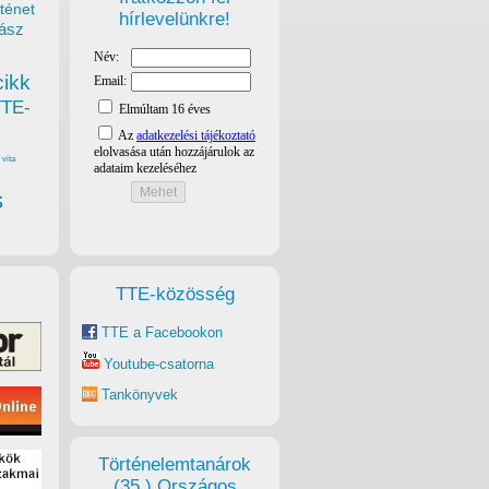
ténet
hírlevelünkre!
ász
cikk
TTE-
vita
s
TTE-közösség
TTE a Facebookon
Youtube-csatorna
Tankönyvek
Történelemtanárok
(35.) Országos