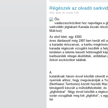
Régészek az olvadó sarkvi
2010. április 28. szerda, 0:00
Ősi
vadászeszközöket hoz napvilágra a gl
sarkvidéki jégtakaró Kanada északi részén
Múlt-kor)
Az első lelet, egy 4300
éves dárdanyél még 1997-ben került elő 
a kanadai rénszarvas, a karibu megkövese
kanadai régészek vizsgálni kezdték a hely
területen a telente leesett hótömegből ké
karibuürülék rétegei ékelődtek, utóbbiban
őskori eszközöket találtak.
A
kutatóknak három évvel később sikerült 
nyerniük ahhoz, hogy megvásárolják a Yu
(Northwest Territories) között húzódó M
térségeiről készült a műholdfelvételét, és
„jégfoltokat”. Négy évvel később a régész
során vizsgáltak meg két „jégfoltot”, s egy
fel.