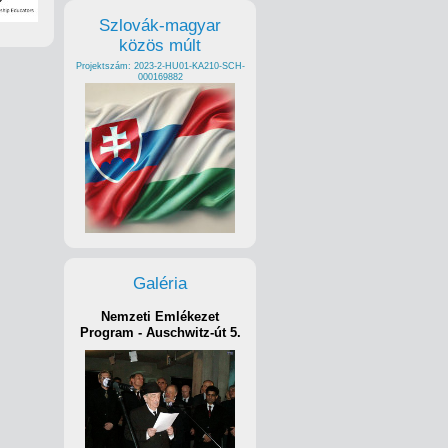
Szlovák-magyar
közös múlt
Projektszám: 2023-2-HU01-KA210-SCH-
000169882
Galéria
Nemzeti Emlékezet
Program - Auschwitz-út 5.