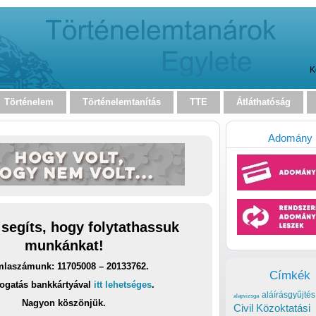
K
Történelem
Történelemtanítás
TTE
Átláthatóság
Adomány
 segíts, hogy folytathassuk
munkánkat!
laszámunk: 11705008 – 20133762.
Címkék
ogatás bankkártyával
itt lehetséges
.
aláírásgyűjtés
alapvizsga
Nagyon köszönjük.
Civil Közoktatási