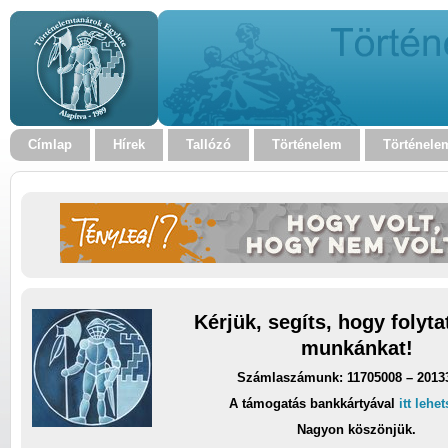
Címlap
Hírek
Tallózó
Történelem
Történele
Kérjük, segíts, hogy folyt
munkánkat!
Számlaszámunk: 11705008 – 2013
A támogatás bankkártyával
itt lehe
Nagyon köszönjük.