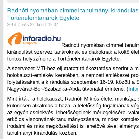
Radnóti nyomában címmel tanulmányi kirándulás
Történelemtanárok Egylete
2014. április 22. kedd, 12:37
Radnóti nyomában címmel tanul
kirándulást szervez tanároknak és diákoknak a költő él
fontos helyszíneire a Történelemtanárok Egylete.
A szervezet MTI-hez eljuttatott tájékoztatása szerint a 
holokauszt-emlékév keretében, a nemzeti emlékezet pr
folytatásaként a kirándulás szeptember 16-19. között a 
Nagyvárad-Bor-Szabadka-Abda útvonalat érintené. (
Infó
Mint írták, a holokauszt, Radnóti Miklós élete, munkája,
különösen alkalmas a haza, a felelősség fogalmának vég
az egyén cselekvési lehetőségeinek mérlegelésére, vala
erkölcs viszonyának tanulmányozására, mindez komplex 
irodalmi és más megközelítést is lehetővé téve, élmény
tanulmányi kirándulás közben.