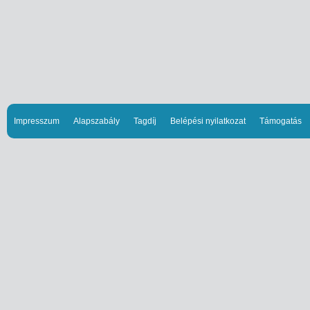
Impresszum
Alapszabály
Tagdíj
Belépési nyilatkozat
Támogatás