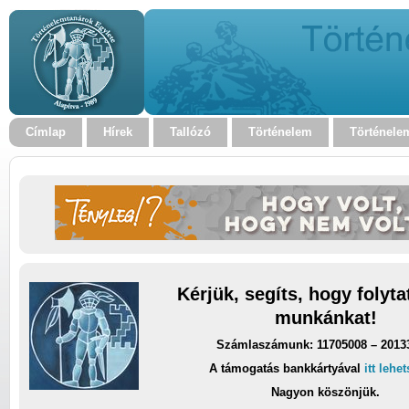
Címlap
Hírek
Tallózó
Történelem
Történele
Kérjük, segíts, hogy folyt
munkánkat!
Számlaszámunk: 11705008 – 2013
A támogatás bankkártyával
itt lehe
Nagyon köszönjük.