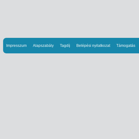
Impresszum
Alapszabály
Tagdíj
Belépési nyilatkozat
Támogatás