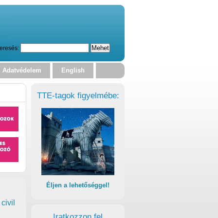
eresés:
Adatvédelem
English
TTE-tagok figyelmébe:
Éljen a lehetőséggel!
civil
Iratkozzon fel