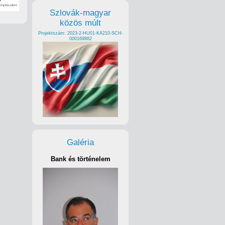
Szlovák-magyar
közös múlt
Projektszám: 2023-2-HU01-KA210-SCH-
000169882
Galéria
Bank és történelem