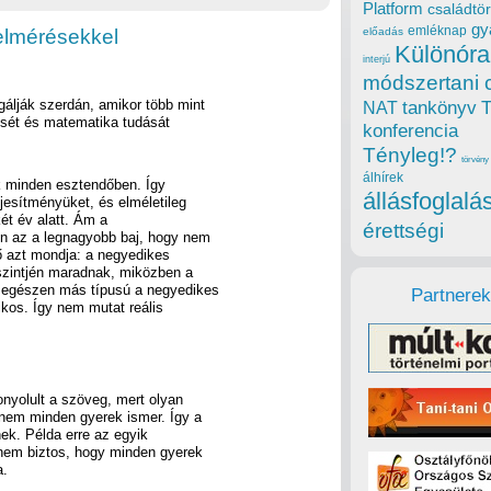
Platform
családtör
gy
emléknap
elmérésekkel
előadás
Különóra
interjú
módszertani 
gálják szerdán, amikor több mint
tankönyv
NAT
tését és matematika tudását
konferencia
Tényleg!?
törvény
álhírek
ik minden esztendőben. Így
állásfoglalá
ljesítményüket, és elméletileg
ét év alatt. Ám a
érettségi
n az a legnagyobb baj, hogy nem
 azt mondja: a negyedikes
szintjén maradnak, miközben a
 egészen más típusú a negyedikes
Partnerek
ikos. Így nem mutat reális
onyolult a szöveg, mert olyan
nem minden gyerek ismer. Így a
nek. Példa erre az egyik
 nem biztos, hogy minden gyerek
a.