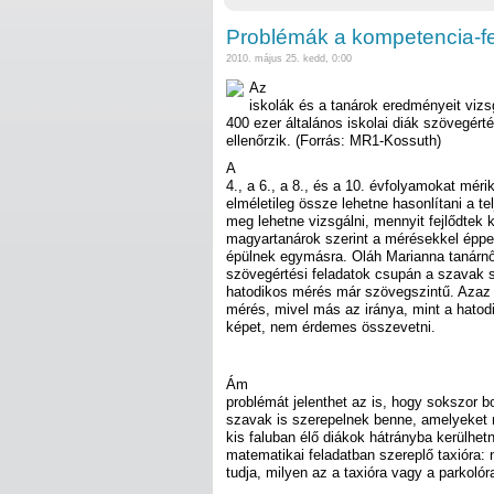
Problémák a kompetencia-f
2010. május 25. kedd, 0:00
Az
iskolák és a tanárok eredményeit vizs
400 ezer általános iskolai diák szövegér
ellenőrzik. (Forrás: MR1-Kossuth)
A
4., a 6., a 8., és a 10. évfolyamokat mér
elméletileg össze lehetne hasonlítani a te
meg lehetne vizsgálni, mennyit fejlődtek k
magyartanárok szerint a mérésekkel éppe
épülnek egymásra. Oláh Marianna tanárnő
szövegértési feladatok csupán a szavak 
hatodikos mérés már szövegszintű. Azaz
mérés, mivel más az iránya, mint a hatod
képet, nem érdemes összevetni.
Ám
problémát jelenthet az is, hogy sokszor b
szavak is szerepelnek benne, amelyeket 
kis faluban élő diákok hátrányba kerülhet
matematikai feladatban szereplő taxióra:
tudja, milyen az a taxióra vagy a parkolór