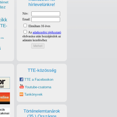
ténet
hírlevelünkre!
ász
cikk
TTE-
vita
s
TTE-közösség
TTE a Facebookon
Youtube-csatorna
Tankönyvek
Történelemtanárok
(35.) Országos