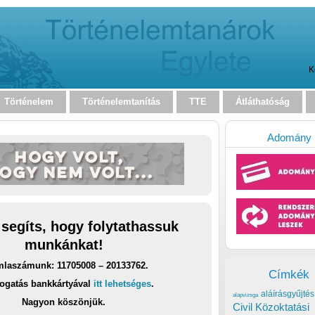
K
Történelem
Történelemtanítás
TTE
Átláthatóság
Adomány
 segíts, hogy folytathassuk
munkánkat!
laszámunk: 11705008 – 20133762.
Címkék
ogatás bankkártyával
itt lehetséges
.
aláírásgyűjtés
alapvizsga
Nagyon köszönjük.
Civil Közoktatási