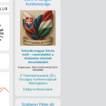
Konferenciája
Szlovák-magyar közös
múlt – ismeretekkel a
történelmi tévhitek
eloszlatásáért
Projektszám: 2023-2-HU01-KA210-SCH-
000169882
A Történelemtanárok (35.)
Országos Konferenciájának
állásfoglalása
Eddigi konferenciáink
Szebenyi Péter-díj