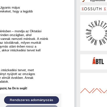
. Ugyanis május
rekeket, hogy a legjobb
érésben – mondja az Oktatási
 minden országban, ahol
, vannak nemzeti mérések. A miénk
 az iskoláknak, milyen munkát
ymás utáni évben rossz a
akkor intézkedési tervet kell
n intézkedési tervet, mert
ényt nyújtott az országos
az elmúlt években. Annak
adatok.
ozni, ha Ön is segít!