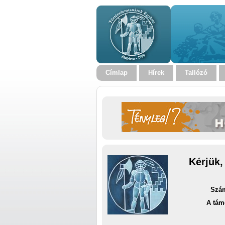
Címlap
Hírek
Tallózó
Kérjük,
Szám
A tám