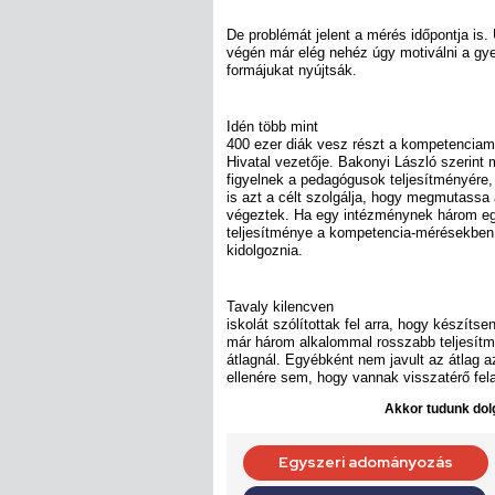
De problémát jelent a mérés időpontja is
végén már elég nehéz úgy motiválni a gye
formájukat nyújtsák.
Idén több mint
400 ezer diák vesz részt a kompetenciam
Hivatal vezetője. Bakonyi László szerint
figyelnek a pedagógusok teljesítményére
is azt a célt szolgálja, hogy megmutassa
végeztek. Ha egy intézménynek három eg
teljesítménye a kompetencia-mérésekben, 
kidolgoznia.
Tavaly kilencven
iskolát szólítottak fel arra, hogy készítse
már három alkalommal rosszabb teljesítm
átlagnál. Egyébként nem javult az átlag 
ellenére sem, hogy vannak visszatérő fel
Akkor tudunk dolg