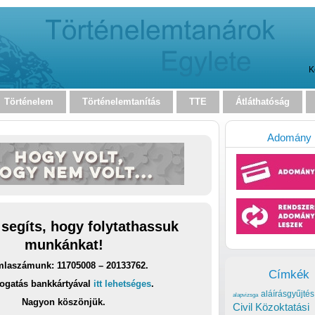
K
Történelem
Történelemtanítás
TTE
Átláthatóság
Adomány
 segíts, hogy folytathassuk
munkánkat!
laszámunk: 11705008 – 20133762.
Címkék
ogatás bankkártyával
itt lehetséges
.
aláírásgyűjtés
alapvizsga
Nagyon köszönjük.
Civil Közoktatási