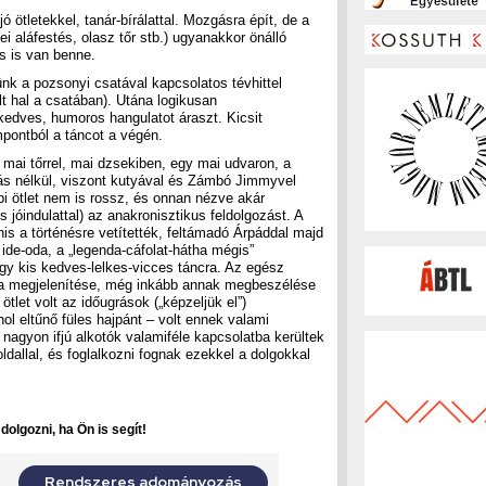
ó ötletekkel, tanár-bírálattal. Mozgásra épít, de a
ei aláfestés, olasz tőr stb.) ugyanakkor önálló
s is van benne.
k a pozsonyi csatával kapcsolatos tévhittel
lt hal a csatában). Utána logikusan
kedves, humoros hangulatot áraszt. Kicsit
pontból a táncot a végén.
 mai tőrrel, mai dzsekiben, egy mai udvaron, a
lás nélkül, viszont kutyával és Zámbó Jimmyvel
bi ötlet nem is rossz, és onnan nézve akár
 jóindulattal) az anakronisztikus feldolgozást. A
s a történésre vetítették, feltámadó Árpáddal majd
 ide-oda, a „legenda-cáfolat-hátha mégis”
egy kis kedves-lelkes-vicces táncra. Az egész
óra megjelenítése, még inkább annak megbeszélése
tlet volt az időugrások („képzeljük el”)
hol eltűnő füles hajpánt – volt ennek valami
 nagyon ifjú alkotók valamiféle kapcsolatba kerültek
dallal, és foglalkozni fognak ezekkel a dolgokkal
olgozni, ha Ön is segít!