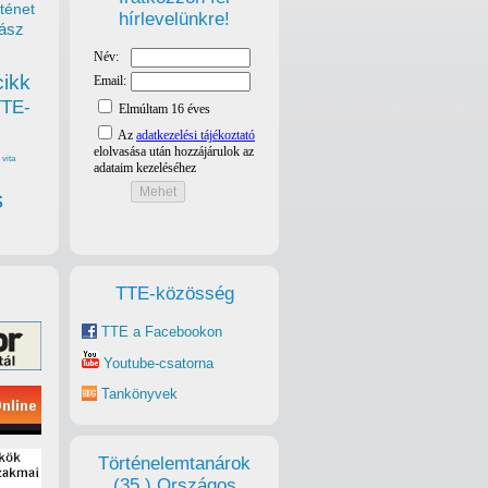
ténet
hírlevelünkre!
ász
cikk
TTE-
vita
s
TTE-közösség
TTE a Facebookon
Youtube-csatorna
Tankönyvek
Történelemtanárok
(35.) Országos