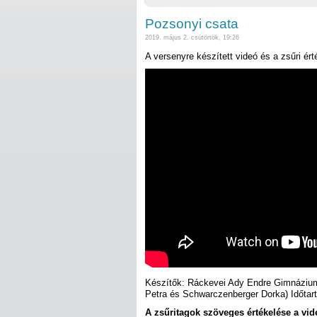
Pozsonyi csata
2019. május 2. csütörtök, 19:26
A versenyre készített videó és a zsűri ért
Készítők: Ráckevei Ady Endre Gimnázium
Petra és Schwarczenberger Dorka) Időtart
A zsűritagok szöveges értékelése a vid