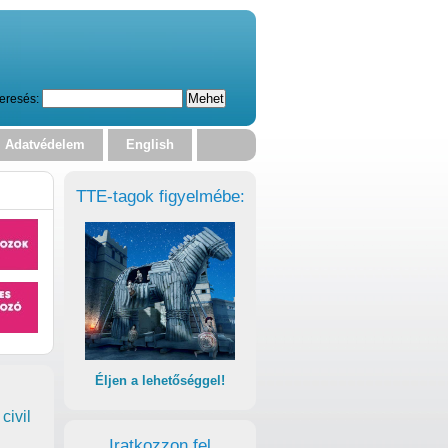
eresés:
Adatvédelem
English
TTE-tagok figyelmébe:
Éljen a lehetőséggel!
civil
Iratkozzon fel