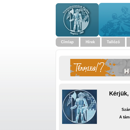
Címlap
Hírek
Tallózó
Kérjük,
Szám
A tám