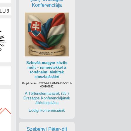
Konferenciája
Szlovák-magyar közös
múlt – ismeretekkel a
történelmi tévhitek
eloszlatásáért
Projektszám: 2023-2-HU01-KA210-SCH-
000169882
A Történelemtanárok (35.)
Országos Konferenciájának
állásfoglalása
Eddigi konferenciáink
Szebenyi Péter-díj