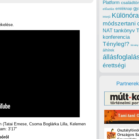
Platform
családtör
gy
emléknap
előadás
Különóra
interjú
módszertani 
ékelése.
tankönyv
NAT
konferencia
Tényleg!?
törvény
álhírek
állásfoglalá
érettségi
Partnerek
 (Tatai Emese, Csoma Boglárka Lilla, Kelemen
am: 3’17”
eóról