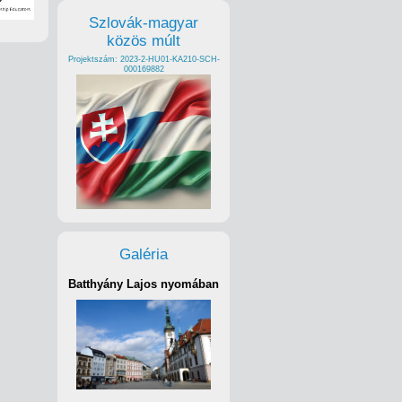
Szlovák-magyar
közös múlt
Projektszám: 2023-2-HU01-KA210-SCH-
000169882
Galéria
Batthyány Lajos nyomában