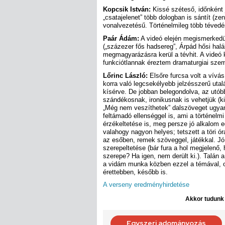
Kopcsik István:
Kissé széteső, időnként j
„csatajelenet” több dologban is sántít (zen
vonalvezetésű. Történelmileg több tévedé
Paár Ádám:
A videó elején megismerkedün
(„százezer fős hadsereg”, Árpád hősi halá
megmagyarázásra kerül a tévhit. A videó 
funkciótlannak éreztem dramaturgiai szem
Lőrinc László:
Elsőre furcsa volt a vívás
korra való legcsekélyebb jelzésszerű uta
kísérve. De jobban belegondolva, az utób
szándékosnak, ironikusnak is vehetjük (kis
„Még nem veszíthetek” dalszöveget ugyani
feltámadó ellenséggel is, ami a történelmi
érzékeltetése is, meg persze jó alkalom 
valahogy nagyon helyes; tetszett a töri 
az esőben, remek szöveggel, játékkal. Jó ö
szerepeltetése (bár fura a hol megjelenő, 
szerepe? Ha igen, nem derült ki.). Talán a
a vidám munka közben ezzel a témával, ol
érettebben, később is.
A verseny eredményhirdetése
Akkor tudunk d