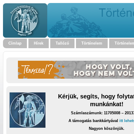
Címlap
Hírek
Tallózó
Történelem
Történele
Kérjük, segíts, hogy folyt
munkánkat!
Számlaszámunk: 11705008 – 2013
A támogatás bankkártyával
itt lehe
Nagyon köszönjük.