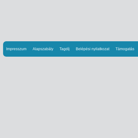
Impresszum
Alapszabály
Tagdíj
Belépési nyilatkozat
Támogatás