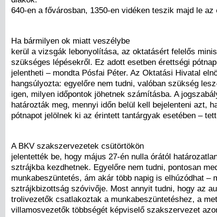
640-en a fővárosban, 1350-en vidéken teszik majd le az é
Ha bármilyen ok miatt veszélybe
kerül a vizsgák lebonyolítása, az oktatásért felelős minis
szükséges lépésekről. Ez adott esetben érettségi pótnap 
jelentheti – mondta Pósfai Péter. Az Oktatási Hivatal eln
hangsúlyozta: egyelőre nem tudni, valóban szükség lesz-
igen, milyen időpontok jöhetnek számításba. A jogszab
határozták meg, mennyi időn belül kell bejelenteni azt, 
pótnapot jelölnek ki az érintett tantárgyak esetében – tet
A BKV szakszervezetek csütörtökön
jelentették be, hogy május 27-én nulla órától határozatlan
sztrájkba kezdhetnek. Egyelőre nem tudni, pontosan med
munkabeszüntetés, ám akár több napig is elhúzódhat – 
sztrájkbizottság szóvivője. Most annyit tudni, hogy az a
trolivezetők csatlakoztak a munkabeszüntetéshez, a met
villamosvezetők többségét képviselő szakszervezet az