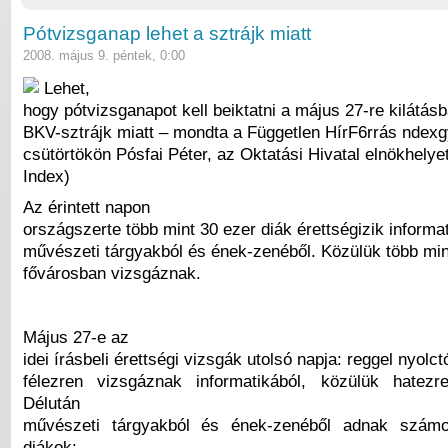
Pótvizsganap lehet a sztrájk miatt
2008. május 9. péntek, 0:00
Lehet,
hogy pótvizsganapot kell beiktatni a május 27-re kilátásb
BKV-sztrájk miatt – mondta a Független HírF6rrás nde
csütörtökön Pósfai Péter, az Oktatási Hivatal elnökhelyet
Index)
Az érintett napon
országszerte több mint 30 ezer diák érettségizik informat
művészeti tárgyakból és ének-zenéből. Közülük több min
fővárosban vizsgáznak.
Május 27-e az
idei írásbeli érettségi vizsgák utolsó napja: reggel nyolct
félezren vizsgáznak informatikából, közülük hatezr
Délután
művészeti tárgyakból és ének-zenéből adnak számo
diákok: