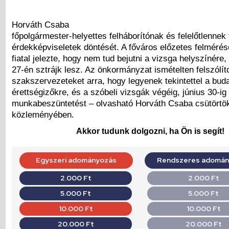
Horváth Csaba
főpolgármester-helyettes felháborítónak és felelőtlennek 
érdekképviseletek döntését. A főváros előzetes felmérés
fiatal jelezte, hogy nem tud bejutni a vizsga helyszínére
27-én sztrájk lesz. Az önkormányzat ismételten felszólíto
szakszervezeteket arra, hogy legyenek tekintettel a bud
érettségizőkre, és a szóbeli vizsgák végéig, június 30-i
munkabeszüntetést – olvasható Horváth Csaba csütörtök
közleményében.
Akkor tudunk dolgozni, ha Ön is segít!