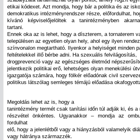
etikai kódexet. Azt mondja, hogy bár a politika és az isko
demokratikus intézményrendszer része, előfordulhat, h
kívánó képviselőjelöltek a tanintézményben akarn
tartani.
Ennek oka az is lehet, hogy a díszterem, a tornaterem v
településen az egyetlen olyan hely, ahol egy ilyen rende
színvonalon megtartható. Ilyenkor a helyiséget minden 
feltételekkel illő bérbe adni. Ha szexuális felvilágosítás,
drogprevenció vagy az egészséges életmód népszerűsí
jelentkezik politikai erő, lehetséges olyan menekülési út
igazgatója számára, hogy fölkér előadónak civil szerveze
politikus látszólag semleges témájú előadása okafogyottá
Megoldás lehet az is, hogy a
tanintézmény termét csak tanítási időn túl adják ki, és 
részvétel önkéntes. Ugyanakkor – mondja az om
fordulhat
elő, hogy a jelenlétből vagy a hiányzásból valamelyik di
vagy hátránya származzék.