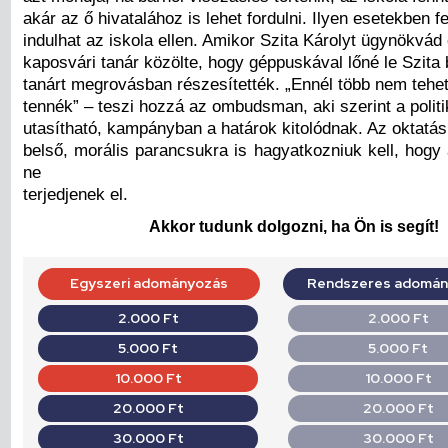
akár az ő hivatalához is lehet fordulni. Ilyen esetekben f
indulhat az iskola ellen. Amikor Szita Károlyt ügynökvád 
kaposvári tanár közölte, hogy géppuskával lőné le Szita b
tanárt megrovásban részesítették. „Ennél több nem tehe
tennék” – teszi hozzá az ombudsman, aki szerint a polit
utasítható, kampányban a határok kitolódnak. Az oktatás
belső, morális parancsukra is hagyatkozniuk kell, hogy
ne
terjedjenek el.
Akkor tudunk dolgozni, ha Ön is segít!