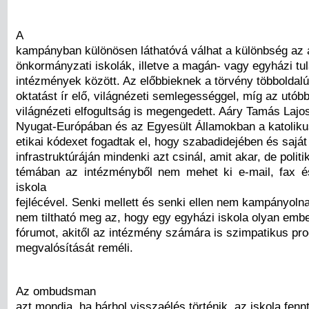
A
kampányban különösen láthatóvá válhat a különbség az 
önkormányzati iskolák, illetve a magán- vagy egyházi tu
intézmények között. Az előbbieknek a törvény többoldalú
oktatást ír elő, világnézeti semlegességgel, míg az utóbb
világnézeti elfogultság is megengedett. Aáry Tamás Lajos
Nyugat-Európában és az Egyesült Államokban a katoliku
etikai kódexet fogadtak el, hogy szabadidejében és saját
infrastruktúráján mindenki azt csinál, amit akar, de politik
témában az intézményből nem mehet ki e-mail, fax é
iskola
fejlécével. Senki mellett és senki ellen nem kampányol
nem tiltható meg az, hogy egy egyházi iskola olyan emb
fórumot, akitől az intézmény számára is szimpatikus pr
megvalósítását reméli.
Az ombudsman
azt mondja, ha bárhol visszaélés történik, az iskola fenn