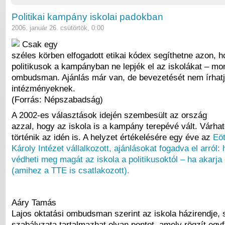
Politikai kampány iskolai padokban
2006. január 26. csütörtök, 0:00
Csak egy
széles körben elfogadott etikai kódex segíthetne azon, h
politikusok a kampányban ne lepjék el az iskolákat – mo
ombudsman. Ajánlás már van, de bevezetését nem írhatj
intézményeknek.
(Forrás: Népszabadság)
A 2002-es választások idején szembesült az ország
azzal, hogy az iskola is a kampány terepévé vált. Várh
történik az idén is. A helyzet értékelésére egy éve az
Eö
Károly Intézet vállalkozott, ajánlásokat fogadva el arról:
védheti meg magát az iskola a politikusoktól – ha akarja
(amihez a TTE is csatlakozott).
Aáry Tamás
Lajos oktatási ombudsman szerint az iskola házirendje, 
szabályzata tartalmazhat olyan pontot, amely rögzít egyf