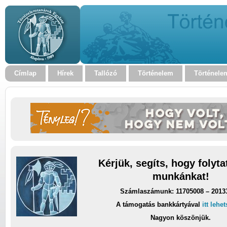
Címlap
Hírek
Tallózó
Történelem
Történele
Kérjük, segíts, hogy folyt
munkánkat!
Számlaszámunk: 11705008 – 2013
A támogatás bankkártyával
itt lehe
Nagyon köszönjük.