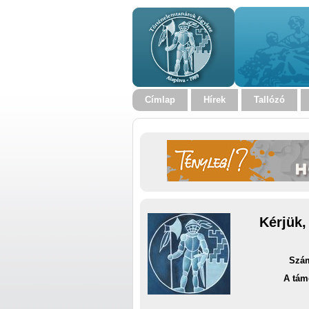
Címlap
Hírek
Tallózó
Kérjük,
Szám
A tám