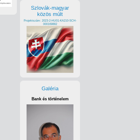
Szlovák-magyar
közös múlt
Projektszám: 2023-2-HU01-KA210-SCH-
000169882
Galéria
Bank és történelem