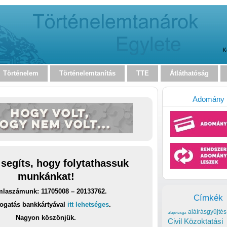
K
Történelem
Történelemtanítás
TTE
Átláthatóság
Adomány
 segíts, hogy folytathassuk
munkánkat!
laszámunk: 11705008 – 20133762.
Címkék
ogatás bankkártyával
itt lehetséges
.
aláírásgyűjtés
alapvizsga
Nagyon köszönjük.
Civil Közoktatási