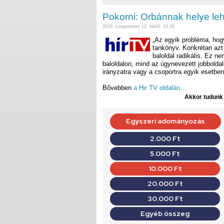
Pokorni: Orbánnak helye le
2016. szeptember 12. hétfő, 10:29
„Az egyik probléma, hogy
tankönyv. Konkrétan azt 
baloldal radikális. Ez 
baloldalon, mind az úgynevezett jobbolda
irányzatra vagy a csoportra egyik esetbe
Bővebben
a Hir TV oldalán…
Akkor tudunk d