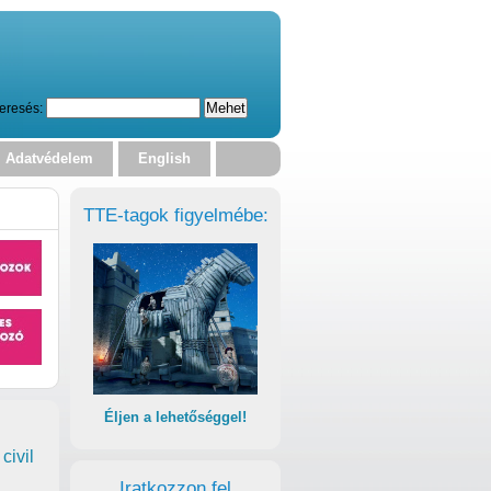
eresés:
Adatvédelem
English
TTE-tagok figyelmébe:
Éljen a lehetőséggel!
civil
Iratkozzon fel