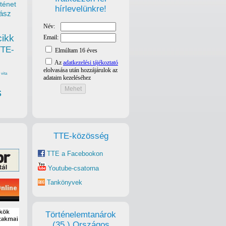
ténet
hírlevelünkre!
ász
cikk
TTE-
vita
s
TTE-közösség
TTE a Facebookon
Youtube-csatorna
Tankönyvek
Történelemtanárok
(35.) Országos