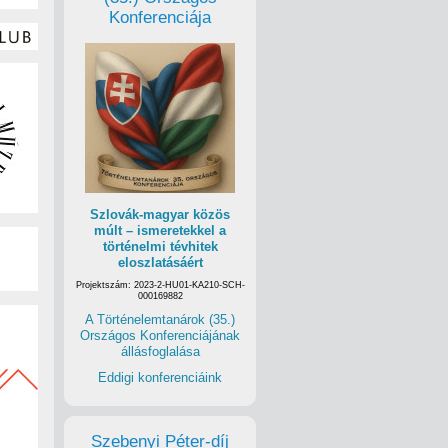
Konferenciája
Szlovák-magyar közös
múlt – ismeretekkel a
történelmi tévhitek
eloszlatásáért
Projektszám: 2023-2-HU01-KA210-SCH-
000169882
A Történelemtanárok (35.)
Országos Konferenciájának
állásfoglalása
Eddigi konferenciáink
Szebenyi Péter-díj