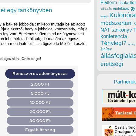
Platform
családtör
gy
emléknap
het egy tankönyvben
előadás
Különóra
interjú
módszertani 
 a bal- és jobboldalt miképp mutatja be az adott
írja a szerző, hogy a jobboldal konzervatív, míg a
tankönyv
NAT
nem így van. Értelemszerűen mind az úgynevezett
konferencia
lon lehetnek radikálisok, de magára az egész
Tényleg!?
n sem mondható ez” – szögezte le Miklósi László.
törvény
álhírek
állásfoglalá
olgozni, ha Ön is segít!
érettségi
Partnerek