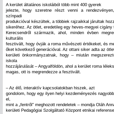
A kerület általános iskoláiból több mint 400 gyerek
jelezte, hogy szeretne részt venni a rendezvényen
színpadi
produkcióval készültek, a többiek rajzaikkal járultak hozz
sikeréhez. Az ötlet, eredetileg egy heves-megyei cigány t
Kerecsendről származik, ahol, minden évben megr
kulturális
fesztivált, hogy óvják a roma művészeti értékeket, és 
őket következő generációval. Az ottani siker adta az ötlet
kerületi önkormányzatnak, hogy – miután megszerezt
iskola
hozzájárulását – Angyalföldön, ahol a kerület roma léle
magas, ott is megrendezze a fesztivált.
– Az élő, interaktív kapcsolatokban hiszek, azt
gondolom, hogy egy ilyen helyi kezdeményezés nagyobb 
el,
mint a „fentről” meghozott rendeletek – mondja Oláh Anna
kerületi Pedagógiai Szolgáltató Központ etnikai referens