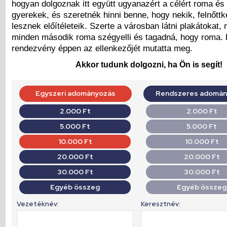
hogyan dolgoznak itt együtt ugyanazért a célért roma é
gyerekek, és szeretnék hinni benne, hogy nekik, felnőtt
lesznek előítéleteik. Szerte a városban látni plakátokat,
minden második roma szégyelli és tagadná, hogy roma. E
rendezvény éppen az ellenkezőjét mutatta meg.
Akkor tudunk dolgozni, ha Ön is segít!