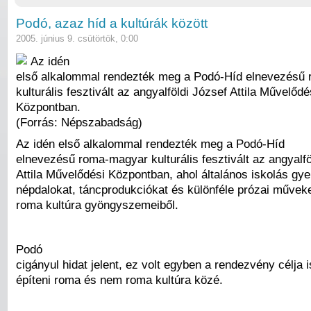
Podó, azaz híd a kultúrák között
2005. június 9. csütörtök, 0:00
Az idén
első alkalommal rendezték meg a Podó-Híd elnevezésű
kulturális fesztivált az angyalföldi József Attila Művelődé
Központban.
(Forrás: Népszabadság)
Az idén első alkalommal rendezték meg a Podó-Híd
elnevezésű roma-magyar kulturális fesztivált az angyalfö
Attila Művelődési Központban, ahol általános iskolás gy
népdalokat, táncprodukciókat és különféle prózai művek
roma kultúra gyöngyszemeiből.
Podó
cigányul hidat jelent, ez volt egyben a rendezvény célja i
építeni roma és nem roma kultúra közé.