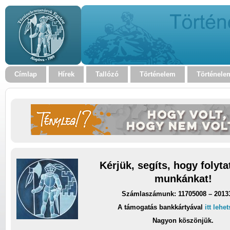
Címlap
Hírek
Tallózó
Történelem
Történele
Kérjük, segíts, hogy folyt
munkánkat!
Számlaszámunk: 11705008 – 2013
A támogatás bankkártyával
itt lehe
Nagyon köszönjük.