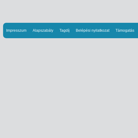
Impresszum
Alapszabály
Tagdíj
Belépési nyilatkozat
Támogatás