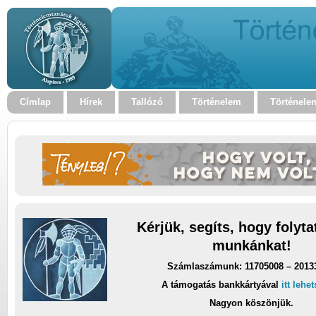
Címlap
Hírek
Tallózó
Történelem
Történele
Kérjük, segíts, hogy folyt
munkánkat!
Számlaszámunk: 11705008 – 2013
A támogatás bankkártyával
itt lehe
Nagyon köszönjük.