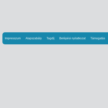
Impresszum
Alapszabály
Tagdíj
Belépési nyilatkozat
Támogatás