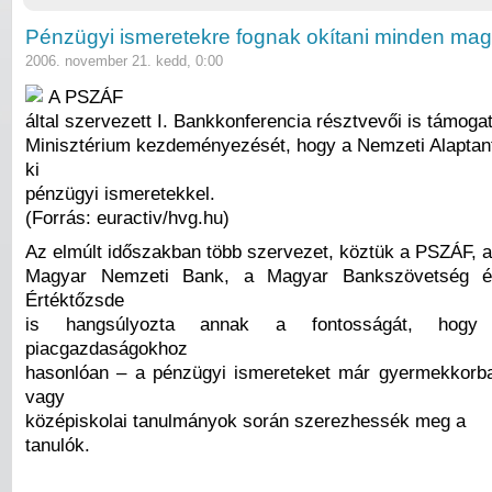
Pénzügyi ismeretekre fognak okítani minden mag
2006. november 21. kedd, 0:00
A PSZÁF
által szervezett I. Bankkonferencia résztvevői is támoga
Minisztérium kezdeményezését, hogy a Nemzeti Alaptan
ki
pénzügyi ismeretekkel.
(Forrás: euractiv/hvg.hu)
Az elmúlt időszakban több szervezet, köztük a PSZÁF, a
Magyar Nemzeti Bank, a Magyar Bankszövetség é
Értéktőzsde
is hangsúlyozta annak a fontosságát, hogy
piacgazdaságokhoz
hasonlóan – a pénzügyi ismereteket már gyermekkorba
vagy
középiskolai tanulmányok során szerezhessék meg a
tanulók.