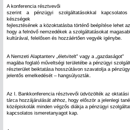
A konferencia résztvevői
szerint a pénzügyi szolgáltatásokkal kapcsolato
készségek
fejlesztésének a közoktatásba történő beépítése lehet az
hogy a felnövő nemzedékek a szolgáltatásokat magasab
kultúrával, felelősen és hozzáértően vegyék igénybe.
A Nemzeti Alaptanterv „életvitelt” vagy a „gazdaságot”
magába foglaló műveltségi területébe a pénzügyi szolgál
részterület beiktatása hosszútávon szavatolja a pénzügyi
jelentős emelkedését – hangsúlyozták.
Az I. Bankkonferencia résztvevői üdvözölték az oktatási
tárca hozzájárulását ahhoz, hogy először a jelenlegi tan
középiskolák minden végzős diákja a pénzügyi szolgálta
kapcsolatos ismeretanyagot kap.