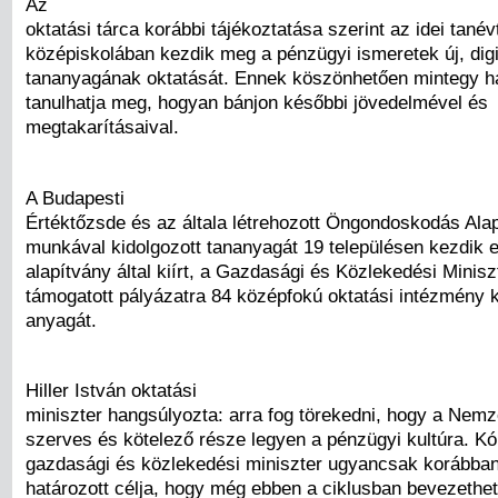
Az
oktatási tárca korábbi tájékoztatása szerint az idei tanév
középiskolában kezdik meg a pénzügyi ismeretek új, digi
tananyagának oktatását. Ennek köszönhetően mintegy h
tanulhatja meg, hogyan bánjon későbbi jövedelmével és
megtakarításaival.
A Budapesti
Értéktőzsde és az általa létrehozott Öngondoskodás Ala
munkával kidolgozott tananyagát 19 településen kezdik el
alapítvány által kiírt, a Gazdasági és Közlekedési Minisz
támogatott pályázatra 84 középfokú oktatási intézmény k
anyagát.
Hiller István oktatási
miniszter hangsúlyozta: arra fog törekedni, hogy a Nemze
szerves és kötelező része legyen a pénzügyi kultúra. K
gazdasági és közlekedési miniszter ugyancsak korábban
határozott célja, hogy még ebben a ciklusban bevezethe