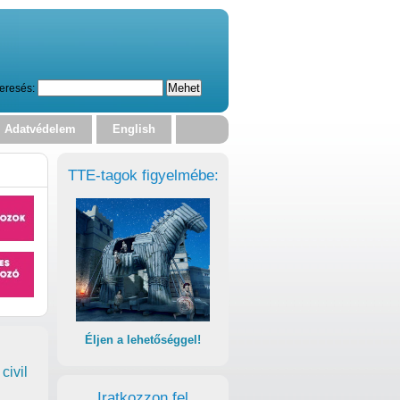
eresés:
Adatvédelem
English
TTE-tagok figyelmébe:
Éljen a lehetőséggel!
civil
Iratkozzon fel