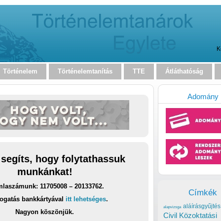
K
Történelem
Történelemtanítás
TTE
Átláthatóság
Adomány
 segíts, hogy folytathassuk
munkánkat!
laszámunk: 11705008 – 20133762.
Címkék
ogatás bankkártyával
itt lehetséges
.
aláírásgyűjtés
alapvizsga
Nagyon köszönjük.
Civil Közoktatási