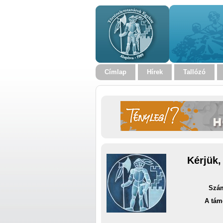
Címlap
Hírek
Tallózó
Kérjük,
Szám
A tám