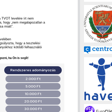
 a TVOT levelére írt nem
a, hogy „nem megalapozatlan a
a miatt”.
evelében
gsúlyozta, hogy a tesztelési
ányokhoz kötődő felhasználói
ozni, ha Ön is segít!