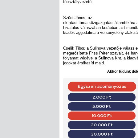
főosztályvezető.
Szüdi János, az
oktatási tárca közigazgatási államtitkára
hivatalos válaszában korábban azt mondt
kiadók aggodalma a versenyelőny alakulás
Cselik Tibor, a Sulinova vezetője válaszl
megerősítette Friss Péter szavait, és han
folyamat végével a Sulinova Kht. a kiadv
jogokat értékesíti majd.
Akkor tudunk dolg