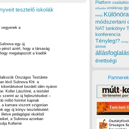
Platform
családtör
gy
emléknap
yveit tesztelő iskolák
előadás
Különóra
interjú
módszertani 
zt vegyenek a
tankönyv
NAT
konferencia
Tényleg!?
törvény
Sulinova egy új
álhírek
 pénzt azért, hogy a társaság
állásfoglalá
, hogy megalapozott a kiadók
érettségi
Partnerek
lalkozók Országos Testülete
an lévő Sulinova Kht. a
kikerülésével kezdett idén nyáron
. Koller Lászlóné, a testület
 szerint az új fejlesztéseket –
bb millió forintot kapnak
, a kamara viszont szigorúan
ek egy új könyv teszteléséért.
illetve pedagógiai okokból
seiket, a Sulinova azonban
olja Kollerné.