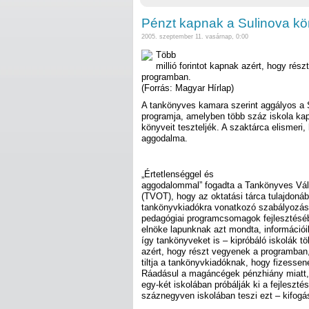
Pénzt kapnak a Sulinova kön
2005. szeptember 11. vasárnap, 0:00
Több
millió forintot kapnak azért, hogy rés
programban.
(Forrás: Magyar Hírlap)
A tankönyves kamara szerint aggályos a 
programja, amelyben több száz iskola kap
könyveit teszteljék. A szaktárca elismeri
aggodalma.
„Értetlenséggel és
aggodalommal” fogadta a Tankönyves Vál
(TVOT), hogy az oktatási tárca tulajdonáb
tankönyvkiadókra vonatkozó szabályozás 
pedagógiai programcsomagok fejlesztésébe
elnöke lapunknak azt mondta, információik
így tankönyveket is – kipróbáló iskolák tö
azért, hogy részt vegyenek a programban
tiltja a tankönyvkiadóknak, hogy fizessen
Ráadásul a magáncégek pénzhiány miatt, 
egy-két iskolában próbálják ki a fejleszté
száznegyven iskolában teszi ezt – kifogás