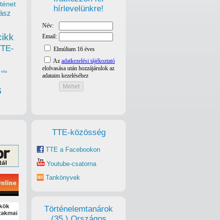
ténet
hírlevelünkre!
ász
cikk
TTE-
vita
s
TTE-közösség
TTE a Facebookon
Youtube-csatorna
Tankönyvek
Történelemtanárok
(35.) Országos