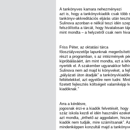
A tankönyves kamara nehezményezi
azt is, hogy a tankönyvkiadók csak több 
tankönyv-akkreditációs eljárás után teszte
Sulinova azonban e nélkül teszi idén sze
felszólította a tárcát, hogy hivatalosan t
mint mondta – a helyzetről csak nem hiva
Friss Péter, az oktatási tárca
főosztályvezetője lapunknak megerősítet
részt a programban, s az intézmények p
kipróbálásáért, ám mint mondta, ezt a le
nyerték el. A szakember ugyanakkor felhív
Sulinova nem ad majd ki könyveket, a fej
„pályázati úton átadják” a tankönyvkiadó
feltételekkel, azt egyelőre nem tudni. Min
fizetett fejlesztés költségeit valamiképp
kiadóknak.”
Arra a kérdésre,
jogosnak érzi-e a kiadók felvetését, hogy
száz iskola kezdi el idén használni ezek
azt mondta, „érthető az aggodalom, hisze
kiadók nem tudják, mire számítsanak”. Az
mindenképpen konzultál majd a tankönyve