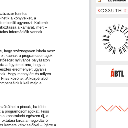
százezer forintos
lhetik a könyveiket, a
ptembertől ugyanezt. Kollerné
ájékoztassa a kamarát, mert –
talos információik vannak.
te, hogy száznegyven iskola vesz
énzt kapnak a programcsomagok
hetőséget nyilvános pályázaton
ta a figyelmet arra, hogy a
lesztés eredményeit ugyanis
knak. Hogy mennyiért és milyen
t Friss közölte: „A közpénzből
 kompenzálniuk kell majd a
 szűkülhet a piacuk, ha több
et a programcsomagokat, Friss
n a konstrukció egészen új, a
 oktatási tárca a megoldásról
s kamara képviselőivel – ígérte a