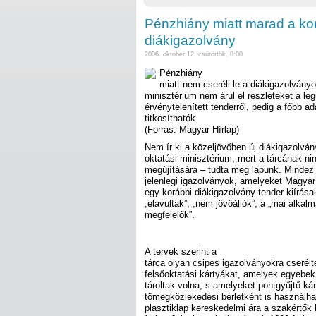
Pénzhiány miatt marad a kor
diákigazolvány
2006. október 12. csütörtök, 0:00
Pénzhiány
miatt nem cseréli le a diákigazolványo
minisztérium nem árul el részleteket a leg
érvénytelenített tenderről, pedig a főbb a
titkosíthatók.
(Forrás: Magyar Hírlap)
Nem ír ki a közeljövőben új diákigazolván
oktatási minisztérium, mert a tárcának ni
megújítására – tudta meg lapunk. Mindez 
jelenlegi igazolványok, amelyeket Magyar 
egy korábbi diákigazolvány-tender kiírása
„elavultak”, „nem jövőállók”, a „mai alk
megfelelők”.
A tervek szerint a
tárca olyan csipes igazolványokra cserélt
felsőoktatási kártyákat, amelyek egyebek 
tároltak volna, s amelyeket pontgyűjtő ká
tömegközlekedési bérletként is használha
plasztiklap kereskedelmi ára a szakértők