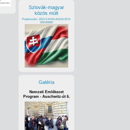
Szlovák-magyar
közös múlt
Projektszám: 2023-2-HU01-KA210-SCH-
000169882
Galéria
Nemzeti Emlékezet
Program - Auschwitz-út 6.