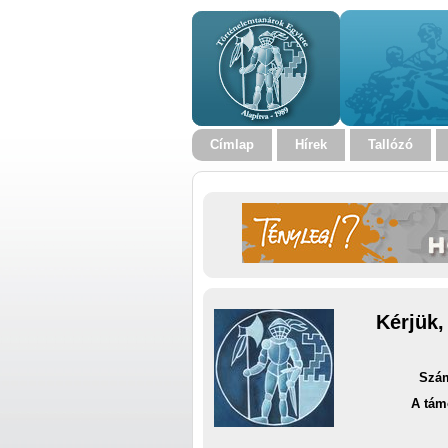
Címlap
Hírek
Tallózó
Kérjük,
Szám
A tám