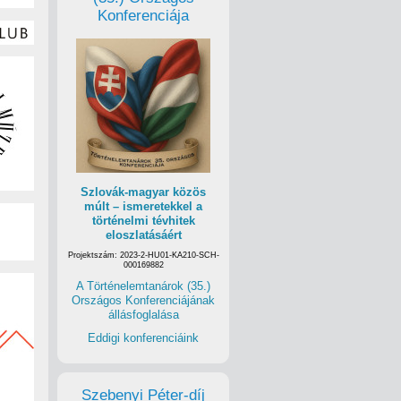
Konferenciája
Szlovák-magyar közös
múlt – ismeretekkel a
történelmi tévhitek
eloszlatásáért
Projektszám: 2023-2-HU01-KA210-SCH-
000169882
A Történelemtanárok (35.)
Országos Konferenciájának
állásfoglalása
Eddigi konferenciáink
Szebenyi Péter-díj