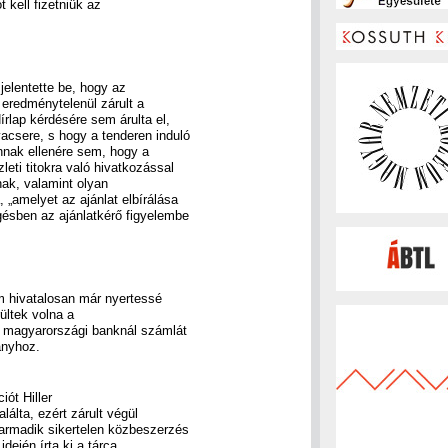
t kell fizetniük az
jelentette be, hogy az
 eredménytelenül zárult a
írlap kérdésére sem árulta el,
acsere, s hogy a tenderen induló
Annak ellenére sem, hogy a
leti titokra való hivatkozással
nak, valamint olyan
 „amelyet az ajánlat elbírálása
ésben az ajánlatkérő figyelembe
em hivatalosan már nyertessé
rültek volna a
gy magyarországi banknál számlát
ányhoz.
iót Hiller
lálta, ezért zárult végül
harmadik sikertelen közbeszerzés
dején írta ki a tárca