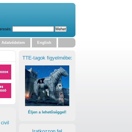
eresés:
Adatvédelem
English
TTE-tagok figyelmébe:
Éljen a lehetőséggel!
civil
Iratkozzon fel