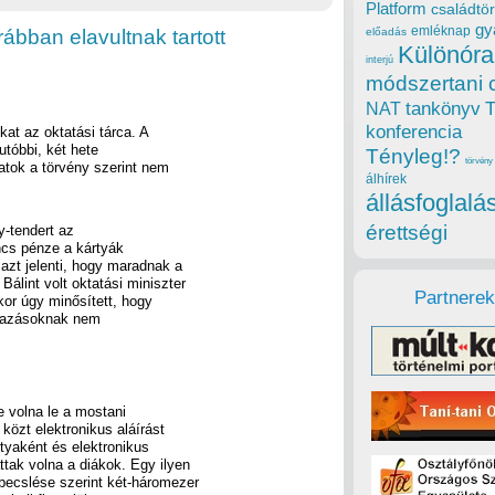
Platform
családtör
gy
emléknap
ábban elavultnak tartott
előadás
Különóra
interjú
módszertani 
tankönyv
NAT
konferencia
kat az oktatási tárca. A
utóbbi, két hete
Tényleg!?
törvény
datok a törvény szerint nem
álhírek
állásfoglalá
érettségi
y-tendert az
ncs pénze a kártyák
azt jelenti, hogy maradnak a
Bálint volt oktatási miniszter
Partnerek
kor úgy minősített, hogy
almazásoknak nem
e volna le a mostani
közt elektronikus aláírást
rtyaként és elektronikus
ttak volna a diákok. Egy ilyen
 becslése szerint két-háromezer