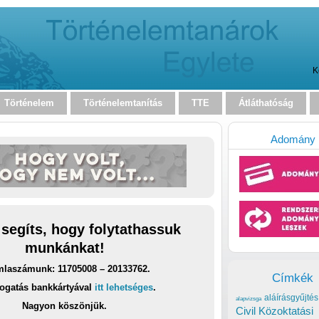
K
Történelem
Történelemtanítás
TTE
Átláthatóság
Adomány
 segíts, hogy folytathassuk
munkánkat!
laszámunk: 11705008 – 20133762.
Címkék
ogatás bankkártyával
itt lehetséges
.
aláírásgyűjtés
alapvizsga
Nagyon köszönjük.
Civil Közoktatási