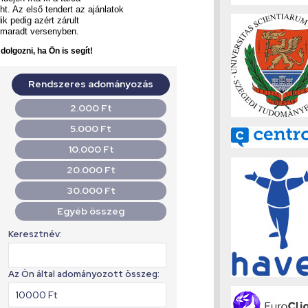
. Az első tendert az ajánlatok
k pedig azért zárult
 maradt versenyben.
olgozni, ha Ön is segít!