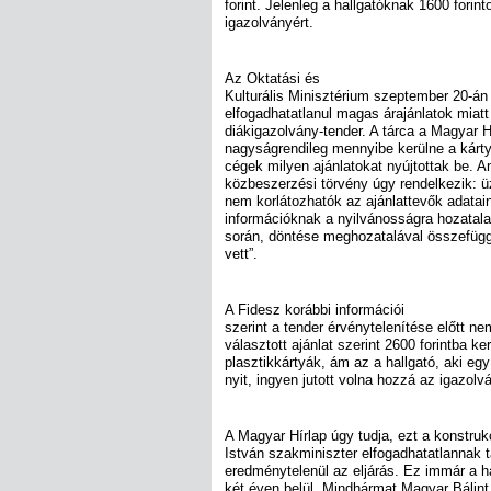
forint. Jelenleg a hallgatóknak 1600 forinto
igazolványért.
Az Oktatási és
Kulturális Minisztérium szeptember 20-án 
elfogadhatatlanul magas árajánlatok miatt
diákigazolvány-tender. A tárca a Magyar H
nagyságrendileg mennyibe kerülne a kárty
cégek milyen ajánlatokat nyújtottak be. 
közbeszerzési törvény úgy rendelkezik: üz
nem korlátozhatók az ajánlattevők adatai
információknak a nyilvánosságra hozatala,
során, döntése meghozatalával összefügg
vett”.
A Fidesz korábbi információi
szerint a tender érvénytelenítése előtt n
választott ajánlat szerint 2600 forintba ke
plasztikkártyák, ám az a hallgató, aki e
nyit, ingyen jutott volna hozzá az igazolv
A Magyar Hírlap úgy tudja, ezt a konstrukc
István szakminiszter elfogadhatatlannak ta
eredménytelenül az eljárás. Ez immár a 
két éven belül. Mindhármat Magyar Bálint i