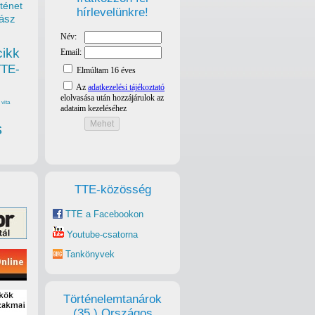
ténet
hírlevelünkre!
ász
cikk
TTE-
vita
s
TTE-közösség
TTE a Facebookon
Youtube-csatorna
Tankönyvek
Történelemtanárok
(35.) Országos