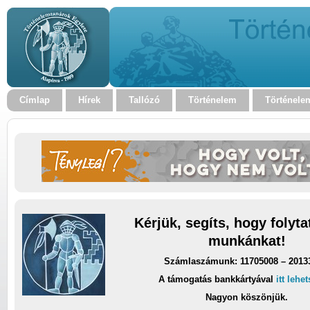
Címlap
Hírek
Tallózó
Történelem
Történele
Kérjük, segíts, hogy folyt
munkánkat!
Számlaszámunk: 11705008 – 2013
A támogatás bankkártyával
itt lehe
Nagyon köszönjük.