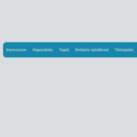
Impresszum
Alapszabály
Tagdíj
Belépési nyilatkozat
Támogatás