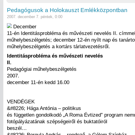
Pedagógusok a Holokauszt Emlékközpontban
2007. december 7. péntek, 0:00
December
11-én Identitásprobléma és művészeti nevelés II. címme
műhelybeszélgetés; december 12-én nyílt nap és tanárt
műhelybeszélgetés a kortárs tárlatvezetésről.
Identitásprobléma és művészeti nevelés
II.
Pedagógiai műhelybeszélgetés
2007.
december 11-én kedd 16.00
VENDÉGEK
&#8226; Hága Antónia – politikus
és független gondolkodó „A Roma Évtized” program nem
fotópályázatának szépségeiről és buktatóiról
beszél…
&#8226; Borgula András – rendező, a Gólem Színház