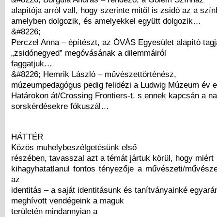
alapítója arról vall, hogy szerinte mitől is zsidó az a szí
amelyben dolgozik, és amelyekkel együtt dolgozik…
&#8226;
Perczel Anna – építészt, az ÓVÁS Egyesület alapító tagj
„zsidónegyed” megóvásának a dilemmáiról
faggatjuk…
&#8226; Hemrik László – művészettörténész,
múzeumpedagógus pedig felidézi a Ludwig Múzeum év elej
Határokon át/Crossing Frontiers-t, s ennek kapcsán a na
sorskérdésekre fókuszál…
HÁTTÉR
Közös muhelybeszélgetésünk első
részében, tavasszal azt a témát jártuk körül, hogy miért
kihagyhatatlanul fontos tényezője a művészeti/művésze
az
identitás – a saját identitásunk és tanítványainké egyará
meghívott vendégeink a maguk
területén mindannyian a