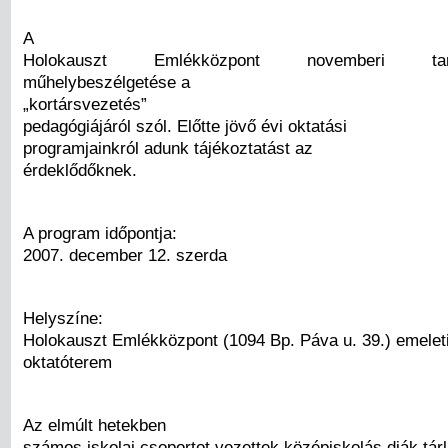
A
Holokauszt Emlékközpont novemberi tanár
műhelybeszélgetése a
„kortársvezetés”
pedagógiájáról szól. Előtte jövő évi oktatási
programjainkról adunk tájékoztatást az
érdeklődőknek.
A program időpontja:
2007. december 12. szerda
Helyszíne:
Holokauszt Emlékközpont (1094 Bp. Páva u. 39.) emelet
oktatóterem
Az elmúlt hetekben
számos iskolai csoportot vezettek középiskolás diák tár