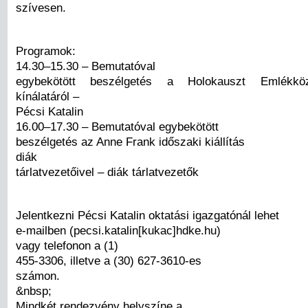
szívesen.
Programok:
14.30–15.30 – Bemutatóval
egybekötött beszélgetés a Holokauszt Emlékköz
kínálatáról –
Pécsi Katalin
16.00–17.30 – Bemutatóval egybekötött
beszélgetés az Anne Frank időszaki kiállítás
diák
tárlatvezetőivel – diák tárlatvezetők
Jelentkezni Pécsi Katalin oktatási igazgatónál lehet
e-mailben (pecsi.katalin[kukac]hdke.hu)
vagy telefonon a (1)
455-3306, illetve a (30) 627-3610-es
számon.
&nbsp;
Mindkét rendezvény helyszíne a