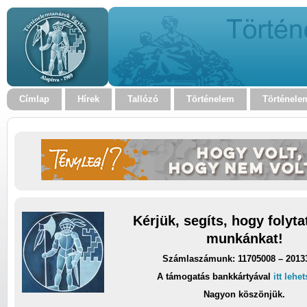
Címlap
Hírek
Tallózó
Történelem
Történele
Kérjük, segíts, hogy folyt
munkánkat!
Számlaszámunk: 11705008 – 2013
A támogatás bankkártyával
itt lehe
Nagyon köszönjük.