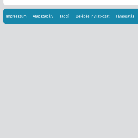
Impresszum
Alapszabály
Tagdíj
Belépési nyilatkozat
Támogatás