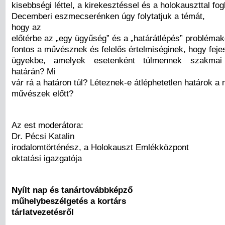
kisebbségi léttel, a kirekesztéssel és a holokauszttal fo
Decemberi eszmecserénken úgy folytatjuk a témát,
hogy az
előtérbe az „egy ügyűség” és a „határátlépés” problémakö
fontos a művésznek és felelős értelmiséginek, hogy feje
ügyekbe, amelyek esetenként túlmennek szakmai i
határán? Mi
vár rá a határon túl? Léteznek-e átléphetetlen határok a
művészek előtt?
Az est moderátora:
Dr. Pécsi Katalin
irodalomtörténész, a Holokauszt Emlékközpont
oktatási igazgatója
Nyílt nap és tanártovábbképző
műhelybeszélgetés a kortárs
tárlatvezetésről