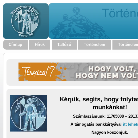
Címlap
Hírek
Tallózó
Történelem
Történele
Kérjük, segíts, hogy folyt
munkánkat!
Számlaszámunk: 11705008 – 2013
A támogatás bankkártyával
itt lehe
Nagyon köszönjük.