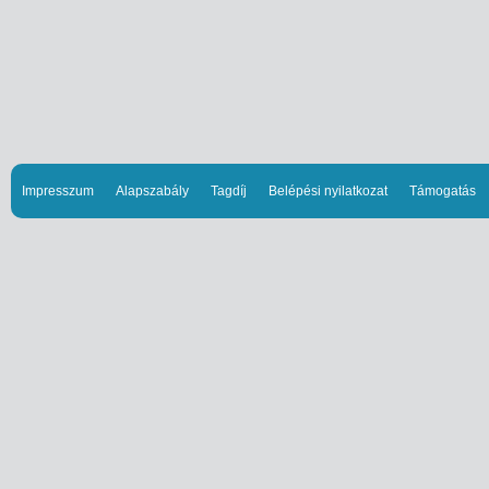
Impresszum
Alapszabály
Tagdíj
Belépési nyilatkozat
Támogatás