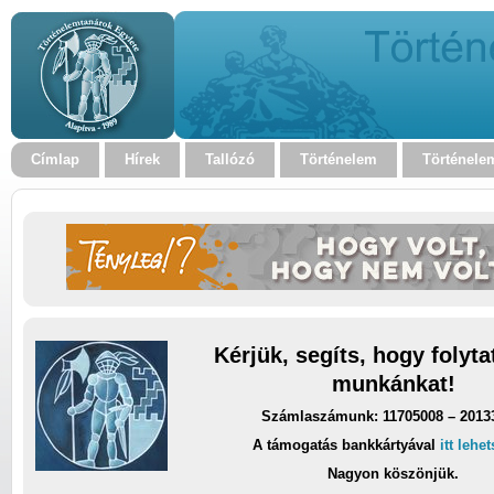
Címlap
Hírek
Tallózó
Történelem
Történele
Kérjük, segíts, hogy folyt
munkánkat!
Számlaszámunk: 11705008 – 2013
A támogatás bankkártyával
itt lehe
Nagyon köszönjük.