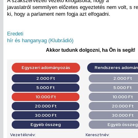
A szakszervezeti vezető kifogásolta, hogy a
javaslatról semmilyen előzetes egyeztetés nem volt, s r
ki, hogy a parlament nem fogja azt elfogadni.
Eredeti
hír és hanganyag (Klubrádió)
Akkor tudunk dolgozni, ha Ön is segít!