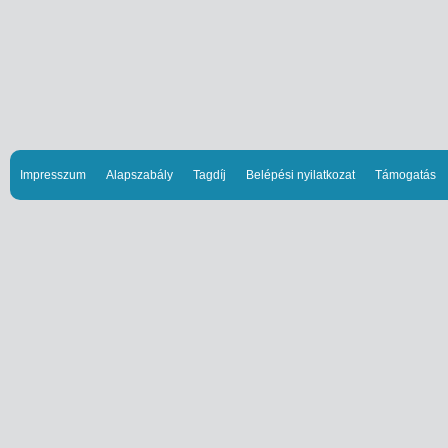
Impresszum
Alapszabály
Tagdíj
Belépési nyilatkozat
Támogatás