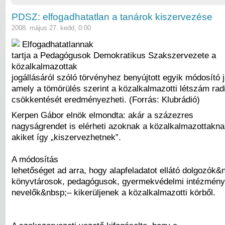
PDSZ: elfogadhatatlan a tanárok kiszervezése
2008. május 27. kedd, 0:00
Elfogadhatatlannak
tartja a Pedagógusok Demokratikus Szakszervezete a
közalkalmazottak
jogállásáról szóló törvényhez benyújtott egyik módosító j
amely a tömörülés szerint a közalkalmazotti létszám radi
csökkentését eredményezheti. (Forrás: Klubrádió)
Kerpen Gábor elnök elmondta: akár a százezres
nagyságrendet is elérheti azoknak a közalkalmazottakna
akiket így „kiszervezhetnek”.
A módosítás
lehetőséget ad arra, hogy alapfeladatot ellátó dolgozók&
könyvtárosok, pedagógusok, gyermekvédelmi intézmén
nevelők&nbsp;– kikerüljenek a közalkalmazotti körből.