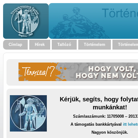
Címlap
Hírek
Tallózó
Történelem
Történele
Kérjük, segíts, hogy folyt
munkánkat!
Számlaszámunk: 11705008 – 2013
A támogatás bankkártyával
itt lehe
Nagyon köszönjük.