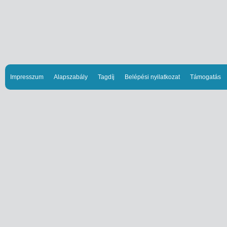
Impresszum
Alapszabály
Tagdíj
Belépési nyilatkozat
Támogatás