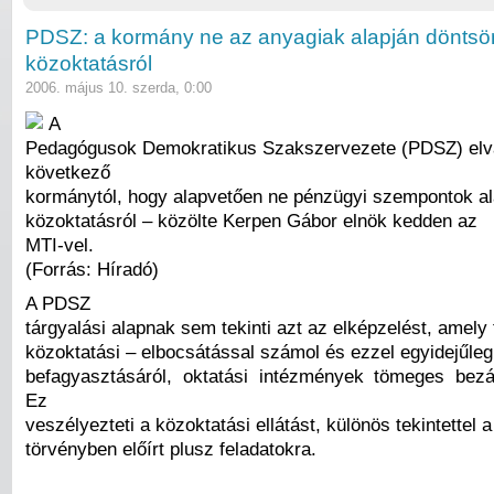
PDSZ: a kormány ne az anyagiak alapján döntsö
közoktatásról
2006. május 10. szerda, 0:00
A
Pedagógusok Demokratikus Szakszervezete (PDSZ) elvá
következő
kormánytól, hogy alapvetően ne pénzügyi szempontok al
közoktatásról – közölte Kerpen Gábor elnök kedden az
MTI-vel.
(Forrás: Híradó)
A PDSZ
tárgyalási alapnak sem tekinti azt az elképzelést, amel
közoktatási – elbocsátással számol és ezzel egyidejűleg
befagyasztásáról, oktatási intézmények tömeges bezá
Ez
veszélyezteti a közoktatási ellátást, különös tekintettel 
törvényben előírt plusz feladatokra.