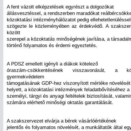
A fent vázolt elképzelések egyrészt a dolgozókat
állásvesztéssel, a rendszerben maradókat reálbércsökk
közoktatási intézményhálózatot pedig ellehetetlenüléssel
szögezte le közleményében az érdekvédő. A szakszer
között
szerepel a közoktatás minőségének javítása, a társadalm
történő folyamatos és érdemi egyeztetés.
A PDSZ emellett igényli a diákok kötelező
óraszám-csökkentésének visszavonását, a k
gyermekvédelem
támogatásának GDP-hez viszonyított mértéke növelését
helyett, a közoktatási intézmények feladatbővítéséhez a
személyi, tárgyi és anyagi feltételek biztosítását, valami
számára elérhető minőségi oktatás garantálását.
A szakszervezet elvárja a bérek vásárlóértékének
jelentős és folyamatos növelését, a munkáltatók által eg