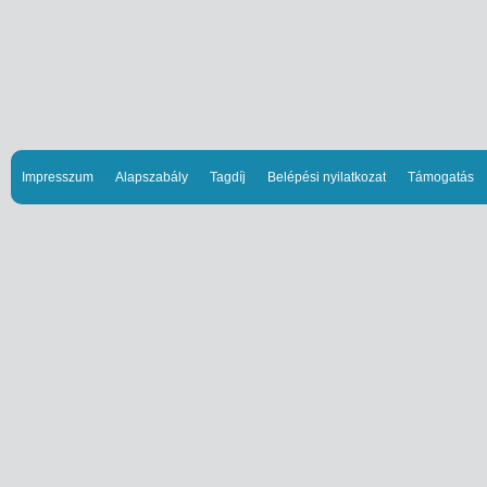
Impresszum
Alapszabály
Tagdíj
Belépési nyilatkozat
Támogatás