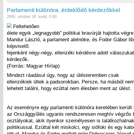
Parlamenti különóra, érdeklődő kérdezőkkel
2005. október 18. kedd, 0:00
Feltehetően
élete egyik „legnagyobb” politikai bravúrját hajtotta végr
Mandur László, a parlament alelnöke, és Fodor Gábor lib
képviselő:
fejenként négy-négy, ellenzéki kérdésre adott válaszukat
kérdezők.
(Forrás: Magyar Hírlap)
Mindezt ráadásul úgy, hogy az ülésteremben csak
ellenzékiek ültek a padsorokban. Persze, ha másból nem
lehetett találni, hogy ezúttal nem élesben ment az ülést.
Az eseményre egy parlamenti különóra keretében került 
az Országgyűlés ugyanis rendszeresen meghív végzős k
osztályokat, akik ilyenkor személyesen is találkozhatna
politikussal. Ezúttal két miskolci, egy siófoki és egy kal
jött el, Mandur és Fodor mellett még Debreczeni József p