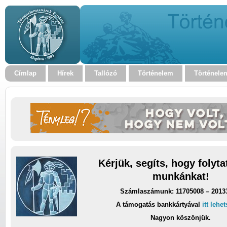
Címlap
Hírek
Tallózó
Történelem
Történele
Kérjük, segíts, hogy folyt
munkánkat!
Számlaszámunk: 11705008 – 2013
A támogatás bankkártyával
itt lehe
Nagyon köszönjük.