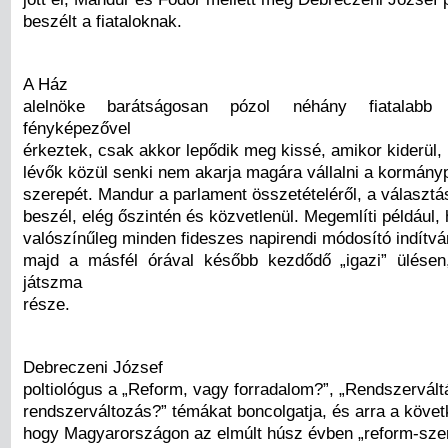
beszélt a fiataloknak.
A Ház
alelnöke barátságosan pózol néhány fiatalabb 
fényképezővel
érkeztek, csak akkor lepődik meg kissé, amikor kiderül, 
lévők közül senki nem akarja magára vállalni a kormányp
szerepét. Mandur a parlament összetételéről, a választá
beszél, elég őszintén és közvetlenül. Megemlíti például,
valószínűleg minden fideszes napirendi módosító indítvá
majd a másfél órával később kezdődő „igazi” ülésen
játszma
része.
Debreczeni József
poltiológus a „Reform, vagy forradalom?”, „Rendszervált
rendszerváltozás?” témákat boncolgatja, és arra a követk
hogy Magyarországon az elmúlt húsz évben „reform-sze