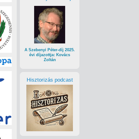
zzel óriási szolgálatot tett nekünk, nagyon tisztelem őt
olában nevelkedett szabadságharcos a csillogó szemmel
a lány – két, Párizsban élő szabadságharcossal,
sen mesélnek, a lányok nem lankadó figyelemmel
ldal által együtt ünnepelt forradalmat Magyarországon
úzó ’56-os szervezetek, majd a nagypolitika telepedett rá
A Szebenyi Péter-díj 2025.
dokban. Ha arra biztatjuk a diákokat, mint most a
évi díjazottja: Kovács
ntitászavar. Több ezer diákot mozgatott meg az ’56-os
Zoltán
gondolkodásban.
őket jó darabig. Ez volt a legjobb program idáig – mondják
Hisztorizás podcast
iffel-torony, Orsay Múzeum, Notre Dame, Montmartre – a
ok fölkeresték és megkoszorúzták Nagy Imre 1988-ban
rális Minisztérium. Az eredeti – még a
Magyar
Párizs, a „forradalmak városa” lett az úti cél.
seny volt, hát indultunk.
dett izgalmassá válni, amikor az utolsó két fordulóban
 éjjel a feladatokon dolgoztak.