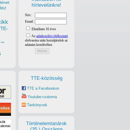
ténet
hírlevelünkre!
ász
cikk
TTE-
vita
s
TTE-közösség
TTE a Facebookon
Youtube-csatorna
Tankönyvek
Történelemtanárok
(35.) Országos