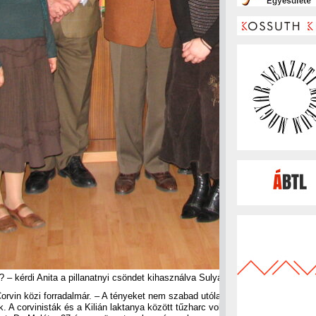
l? – kérdi Anita a pillanatnyi csöndet kihasználva Sulyánszky Jenőt, a Páriz
orvin közi forradalmár. – A tényeket nem szabad utólag megváltoztatni, és a
. A corvinisták és a Kilián laktanya között tűzharc volt, amelyben több Corvin