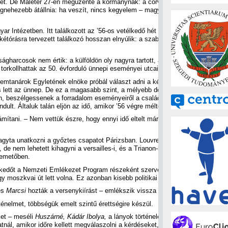
ket. De Maléter 27-én megüzente a kormánynak: a corvinisták nem fasiszták. E
legnehezebb átállnia: ha veszít, nincs kegyelem – magyarázza a katonai isk
r Intézetben. Itt találkozott az ’56-os vetélkedő hét győztes diákja – csup
kétórásra tervezett találkozó hosszan elnyúlik: a szabadságharcosok szíve
gharcosok nem értik: a külföldön oly nagyra tartott, arrafelé a jobb- és balo
n torkollhattak az 50. évforduló ünnepi eseményei utcai zavargásokba.
emtanárok Egyletének elnöke próbál választ adni a kérdésre. – Előbb a széth
s lett az ünnep. De ez a magasabb szint, a mélyebb dolgok ott vannak a csalá
n, beszélgessenek a forradalom eseményeiről a családjukban, oldódhat az ide
indult. Általuk talán eljön az idő, amikor ’56 végre méltó helyére kerül a köz
számítani. – Nem vettük észre, hogy ennyi idő eltelt már, még hallgattuk volna 
yta unatkozni a győztes csapatot Párizsban. Louvre, Diadalív, Obeliszk, E
, de nem lehetett kihagyni a versailles-i, és a Trianon-kastélyt sem. A diák
 temetőben.
kedőt a Nemzeti Emlékezet Program részeként szervezte az Oktatási és Kultu
egy moszkvai út lett volna. Ez azonban kisebb politikai vihart kavart, így végül 
és
Marcsi
hozták a versenykiírást – emlékszik vissza
Mónika.
– Történelemver
énelmet, többségük emelt szintű érettségire készül.
ket – meséli
Huszárné, Kádár Ibolya,
a lányok történelemtanára. – A végén kez
atnál, amikor időre kellett megválaszolni a kérdéseket, le sem feküdtek, egész