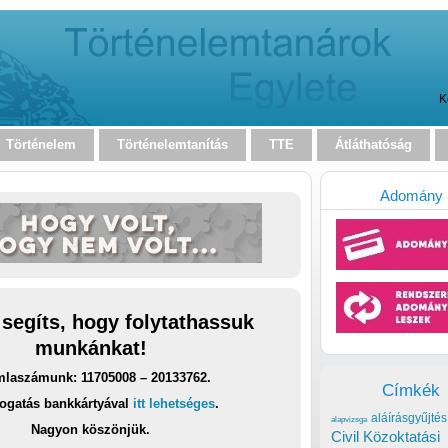
K
Történelem
Történelemtanítás
TTE
Átláthatóság
Adomány
 segíts, hogy folytathassuk
munkánkat!
laszámunk: 11705008 – 20133762.
Címkék
ogatás bankkártyával
itt lehetséges
.
aláírásgyűjtés
alapvizsga
Nagyon köszönjük.
Civil Közoktatási