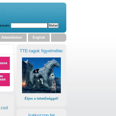
eresés:
Adatvédelem
English
TTE-tagok figyelmébe:
Éljen a lehetőséggel!
civil
Iratkozzon fel