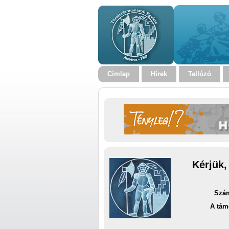
Címlap
Hírek
Tallózó
Kérjük,
Szám
A tám