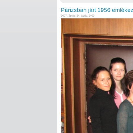
Párizsban járt 1956 emlékez
2007. április 24. kedd, 0:00