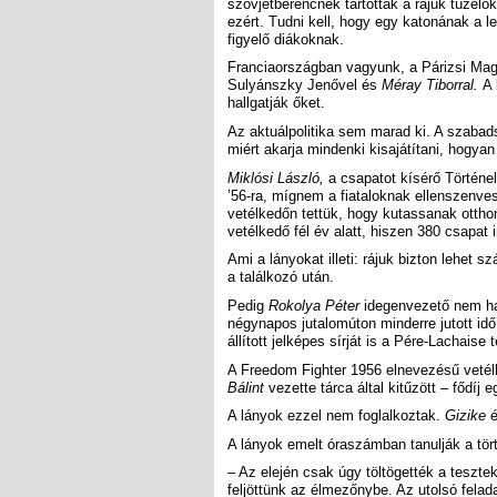
szovjetbérencnek tartották a rájuk tüzelő
ezért. Tudni kell, hogy egy katonának a 
figyelő diákoknak.
Franciaországban vagyunk, a Párizsi Magya
Sulyánszky Jenővel és
Méray Tiborral.
A 
hallgatják őket.
Az aktuálpolitika sem marad ki. A szabadsá
miért akarja mindenki kisajátítani, hogya
Miklósi László,
a csapatot kísérő Történel
’56-ra, mígnem a fiataloknak ellenszenve
vetélkedőn tettük, hogy kutassanak ottho
vetélkedő fél év alatt, hiszen 380 csapat 
Ami a lányokat illeti: rájuk bizton lehet 
a találkozó után.
Pedig
Rokolya Péter
idegenvezető nem hag
négynapos jutalomúton minderre jutott idő
állított jelképes sírját is a Pére-Lachaise
A Freedom Fighter 1956 elnevezésű vetél
Bálint
vezette tárca által kitűzött – fődíj 
A lányok ezzel nem foglalkoztak.
Gizike
A lányok emelt óraszámban tanulják a tört
– Az elején csak úgy töltögették a teszte
feljöttünk az élmezőnybe. Az utolsó felad