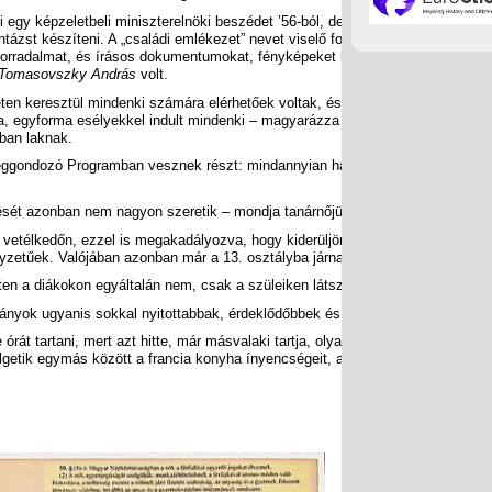
rni egy képzeletbeli miniszterelnöki beszédet ’56-ból, de volt kreatív feladat i
ntázst készíteni. A „családi emlékezet” nevet viselő fordulóban a diákoknak 
k a forradalmat, és írásos dokumentumokat, fényképeket kellett ezekről az idők
Tomasovszky András
volt.
eten keresztül mindenki számára elérhetőek voltak, és nem volt köztük olyan, 
a, egyforma esélyekkel indult mindenki – magyarázza a tanárnő. – A lányoknak
ban laknak.
ggondozó Programban vesznek részt: mindannyian hátrányos helyzetű kistelep
tését azonban nem nagyon szeretik – mondja tanárnőjük.
a vetélkedőn, ezzel is megakadályozva, hogy kiderüljön: az Arany János Prog
lyzetűek. Valójában azonban már a 13. osztályba járnak, az első év ugyanis 
ten a diákokon egyáltalán nem, csak a szüleiken látszik, honnan jöttek – mesé
lányok ugyanis sokkal nyitottabbak, érdeklődőbbek és udvariasabbak kortársa
 órát tartani, mert azt hitte, már másvalaki tartja, olyan csönd volt a terem
getik egymás között a francia konyha ínyencségeit, a kagylót, a csigát, a rá