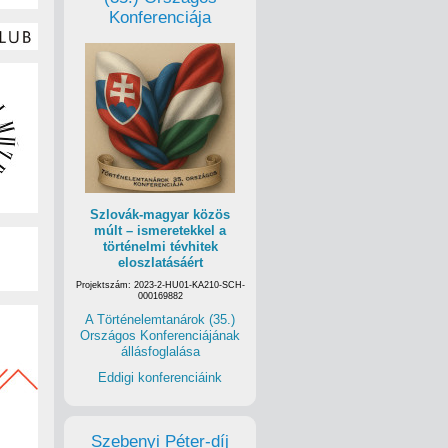
Konferenciája
Szlovák-magyar közös
múlt – ismeretekkel a
történelmi tévhitek
eloszlatásáért
Projektszám: 2023-2-HU01-KA210-SCH-
000169882
A Történelemtanárok (35.)
Országos Konferenciájának
állásfoglalása
Eddigi konferenciáink
sban élő ’56-os szabadságharcost.
 helyzet az, hogy a felkelők az első napokban még
 közi elesett. A bajtársak nem nézték a nagypolitikát,
Szebenyi Péter-díj