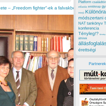
Platform
családtör
gy
emléknap
ete – „Freedom fighter”-ek a falvakból
előadás
Különóra
interjú
módszertani 
tankönyv
NAT
konferencia
Tényleg!?
törvény
álhírek
állásfoglalá
érettségi
Partnerek