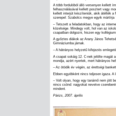
A több fordulóból álló versenyen kellett í
felhasználásával kellett posztert vagy mo
kellett interjút készíteniük, akik átélté
szerepel: Szabolcs megye egyik mártírja
– Tetszett a feladatokban, hogy az intern
közelsége. Mindegy volt, hol van az iskol
csapatban dolgozni, hiszen egy kollégium
A győztes diákok az Arany János Tehetsé
Gimnáziumba járnak.
– A hátrányos helyzetű kifejezés emlege
A csapat sokáig 12. C-nek jelölte magát 
mondja, azért nyertek, mert hátrányos he
– Az ötödik év végén, az érettségi banket
Ebben egyébként nincs teljesen igaza. A 
– Volt olyan, hogy egy tanárnő nem jött be
nincs csönd: nagyokat nevetve csereberél
mindent.
Párizs, 2007. április