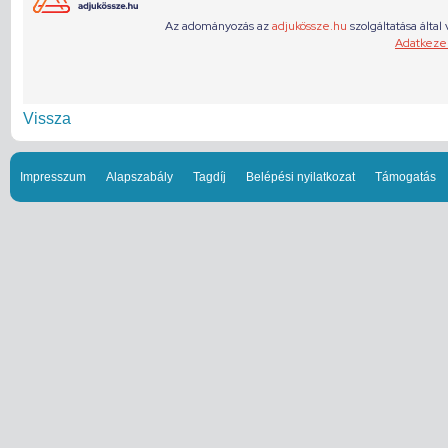
Vissza
Impresszum
Alapszabály
Tagdíj
Belépési nyilatkozat
Támogatás