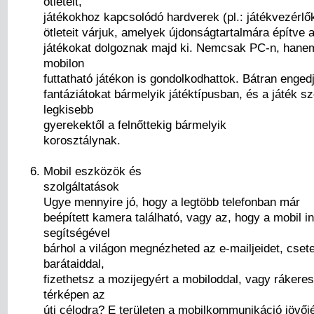
ötleteit,
játékokhoz kapcsolódó hardverek (pl.: játékvezérlők
ötleteit várjuk, amelyek újdonságtartalmára építve a
játékokat dolgoznak majd ki. Nemcsak PC-n, hane
mobilon
futtatható játékon is gondolkodhattok. Bátran engedj
fantáziátokat bármelyik játéktípusban, és a játék sz
legkisebb
gyerekektől a felnőttekig bármelyik
korosztálynak.
Mobil eszközök és
szolgáltatások
Ugye mennyire jó, hogy a legtöbb telefonban már
beépített kamera található, vagy az, hogy a mobil in
segítségével
bárhol a világon megnézheted az e-mailjeidet, csete
barátaiddal,
fizethetsz a mozijegyért a mobiloddal, vagy rákere
térképen az
úti célodra? E területen a mobilkommunikáció jövő