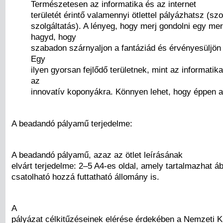
Természetesen az informatika és az internet
területét érintő valamennyi ötlettel pályázhatsz (szo
szolgáltatás). A lényeg, hogy merj gondolni egy me
hagyd, hogy
szabadon szárnyaljon a fantáziád és érvényesüljön 
Egy
ilyen gyorsan fejlődő területnek, mint az informati
az
innovatív koponyákra. Könnyen lehet, hogy éppen a 
A beadandó pályamű terjedelme:
A beadandó pályamű, azaz az ötlet leírásának
elvárt terjedelme: 2–5 A4-es oldal, amely tartalmazhat ábr
csatolható hozzá futtatható állomány is.
A
pályázat célkitűzéseinek elérése érdekében a Nemzeti K