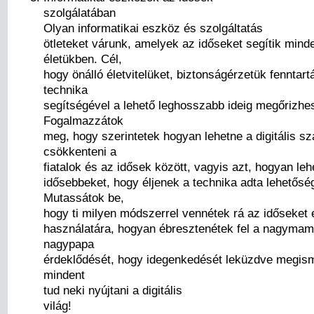
szolgálatában
Olyan informatikai eszköz és szolgáltatás
ötleteket várunk, amelyek az időseket segítik mind
életükben. Cél,
hogy önálló életvitelüket, biztonságérzetük fenntart
technika
segítségével a lehető leghosszabb ideig megőrizhe
Fogalmazzátok
meg, hogy szerintetek hogyan lehetne a digitális s
csökkenteni a
fiatalok és az idősek között, vagyis azt, hogyan leh
idősebbeket, hogy éljenek a technika adta lehetősé
Mutassátok be,
hogy ti milyen módszerrel vennétek rá az időseket
használatára, hogyan ébresztenétek fel a nagymam
nagypapa
érdeklődését, hogy idegenkedését leküzdve megism
mindent
tud neki nyújtani a digitális
világ!