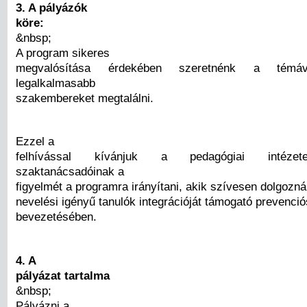
3. A pályázók
köre:
&nbsp;
A program sikeres
megvalósítása érdekében szeretnénk a témáva
legalkalmasabb
szakembereket megtalálni.
Ezzel a
felhívással kívánjuk a pedagógiai intéze
szaktanácsadóinak a
figyelmét a programra irányítani, akik szívesen dolgozn
nevelési igényű tanulók integrációját támogató prevenci
bevezetésében.
4. A
pályázat tartalma
&nbsp;
Pályázni a