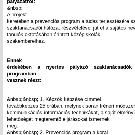
pályázatról:
&nbsp;
A projekt
keretében a prevenciós program a tudás terjesztésére s
szaktanácsadói hálózat részvételével jut el a sajátos ne
tanulók oktatásában érintett középiskolák
szakembereihez.
Ennek
érdekében a nyertes pályázó szaktanácsadók
programban
vesznek részt:
&nbsp;&nbsp; 1. Képzők képzése címmel
továbbképzés 25 órában, melynek során tréneri módszer
kommunikációs-információs technikákat, a saját élmény
lehetőségét megteremtő eljárásokat ismernek
meg.
&nbsp;&nbsp; 2. Prevenciós program a korai