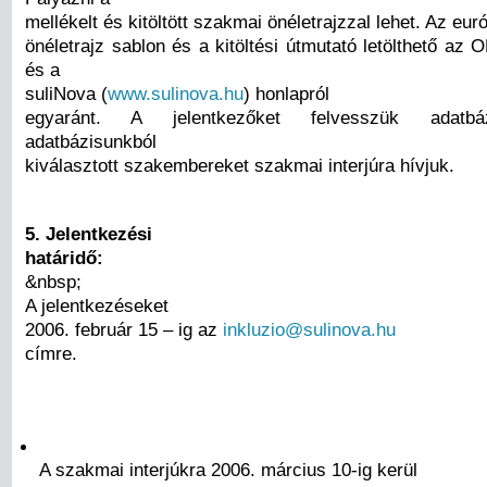
mellékelt és kitöltött szakmai önéletrajzzal lehet. Az eur
önéletrajz sablon és a kitöltési útmutató letölthető az 
és a
suliNova (
www.sulinova.hu
) honlapról
egyaránt. A jelentkezőket felvesszük adatbá
adatbázisunkból
kiválasztott szakembereket szakmai interjúra hívjuk.
5. Jelentkezési
határidő:
&nbsp;
A jelentkezéseket
2006. február 15 – ig az
inkluzio@sulinova.hu
címre.
A szakmai interjúkra 2006. március 10-ig kerül