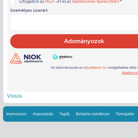
Vissza
Impresszum
Alapszabály
Tagdíj
Belépési nyilatkozat
Támogatás