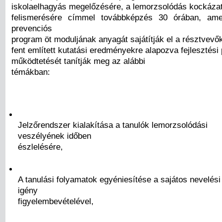
iskolaelhagyás megelőzésére, a lemorzsolódás kockázat
felismerésére címmel továbbképzés 30 órában, am
prevenciós
program öt moduljának anyagát sajátítják el a résztvevő
fent említett kutatási eredményekre alapozva fejlesztés
működtetését tanítják meg az alábbi
témákban:
Jelzőrendszer kialakítása a tanulók lemorzsolódási
veszélyének időben
észlelésére,
A tanulási folyamatok egyéniesítése a sajátos nevelési
igény
figyelembevételével,