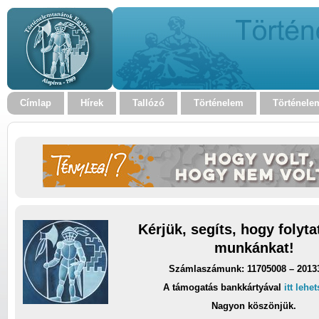
Címlap
Hírek
Tallózó
Történelem
Történele
Kérjük, segíts, hogy folyt
munkánkat!
Számlaszámunk: 11705008 – 2013
A támogatás bankkártyával
itt lehe
Nagyon köszönjük.