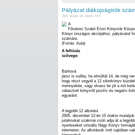
Pályázat diákújságírók szá
2005. október 28. péntek, 0:00
A
Fővárosi Szabó Ervin Könyvtár Közpo
Könyv országos akciójához, pályázatot hi
számára.
(Forrás: Aula)
A felhívás
szövege:
Bárhová
jársz is suliba, ha elmúltál 14, de még ne
hogy részt vegyél a 12 sikerkönyv küzd
mennyekbe, vagy olvass be jól a mű kedve
választott könyvről pozitív és negatív krit
egyaránt.
A legjobb 12 alkotást
2005. december 12-én 15 órakor mutatju
jutalmukat szakmai zsűri adja át a legjobb 
nyerteseket virtuális Nagy Könyv formájá
interneten. Az alkotások írott sajtóban va
támogatjuk.