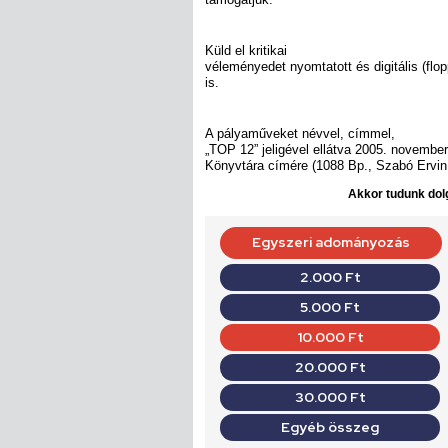
Küld el kritikai
véleményedet nyomtatott és digitális (flo
is.
A pályaműveket névvel, címmel,
„TOP 12” jeligével ellátva 2005. novembe
Könyvtára címére (1088 Bp., Szabó Ervin t
Akkor tudunk dolg