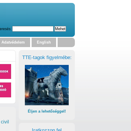
eresés:
Adatvédelem
English
TTE-tagok figyelmébe:
Éljen a lehetőséggel!
civil
Iratkozzon fel