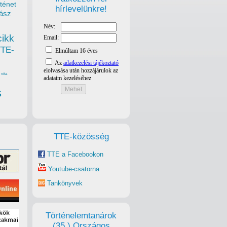
ténet
hírlevelünkre!
ász
cikk
TTE-
vita
s
TTE-közösség
TTE a Facebookon
Youtube-csatorna
Tankönyvek
Történelemtanárok
(35.) Országos