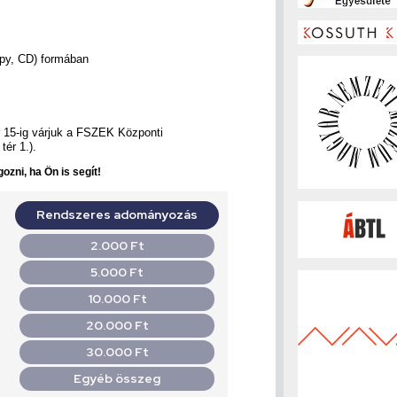
ppy, CD) formában
r 15-ig várjuk a FSZEK Központi
ér 1.).
ozni, ha Ön is segít!