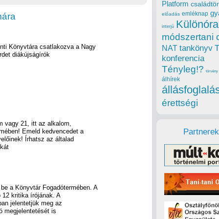
Platform
családtör
gy
emléknap
mára
előadás
Különóra
interjú
módszertani 
nti Könyvtára csatlakozva a Nagy
tankönyv
NAT
rdet diákújságírók
konferencia
Tényleg!?
törvény
álhírek
állásfoglalá
érettségi
m vagy 21, itt az alkalom,
Partnerek
elmében! Emeld kedvencedet a
lőinek! Írhatsz az általad
ikát
k be a Könyvtár Fogadótermében. A
12 kritika írójának. A
ban jelentetjük meg az
ló megjelentetését is