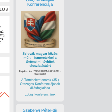
Konferenciája
Szlovák-magyar közös
múlt – ismeretekkel a
történelmi tévhitek
eloszlatásáért
Projektszám: 2023-2-HU01-KA210-SCH-
000169882
A Történelemtanárok (35.)
Országos Konferenciájának
állásfoglalása
Eddigi konferenciáink
Szebenyi Péter-díj