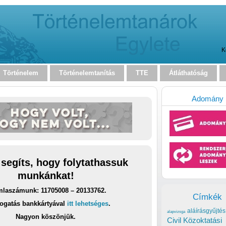
K
Történelem
Történelemtanítás
TTE
Átláthatóság
Adomány
 segíts, hogy folytathassuk
munkánkat!
laszámunk: 11705008 – 20133762.
Címkék
ogatás bankkártyával
itt lehetséges
.
aláírásgyűjtés
alapvizsga
Nagyon köszönjük.
Civil Közoktatási