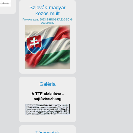
Szlovák-magyar
közös múlt
Projektszám: 2023-2-HU01-KA210-SCH-
000169882
Galéria
A TTE alakulása -
sajtóvisszhang
Támogatók