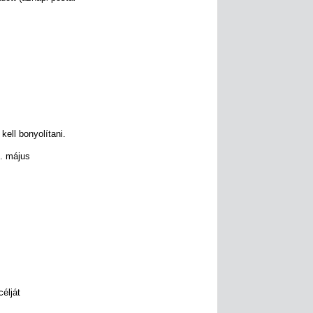
kell bonyolítani.
. május
célját