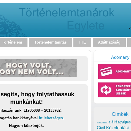
K
Történelem
Történelemtanítás
TTE
Átláthatóság
Adomány
 segíts, hogy folytathassuk
munkánkat!
laszámunk: 11705008 – 20133762.
Címkék
ogatás bankkártyával
itt lehetséges
.
aláírásgyűjtés
alapvizsga
Nagyon köszönjük.
Civil Közoktatási