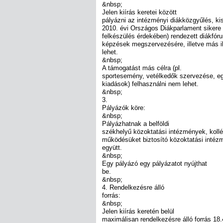
&nbsp;
Jelen kiírás keretei között
pályázni az intézményi diákközgyűlés, kist
2010. évi Országos Diákparlament sikere 
felkészülés érdekében) rendezett diákfór
képzések megszervezésére, illetve más i
lehet.
&nbsp;
A támogatást más célra (pl.
sportesemény, vetélkedők szervezése, 
kiadások) felhasználni nem lehet.
&nbsp;
3.
Pályázók köre:
&nbsp;
Pályázhatnak a belföldi
székhelyű közoktatási intézmények, koll
működésüket biztosító közoktatási intéz
együtt.
&nbsp;
Egy pályázó egy pályázatot nyújthat
be.
&nbsp;
4. Rendelkezésre álló
forrás:
&nbsp;
Jelen kiírás keretén belül
maximálisan rendelkezésre álló forrás 18.