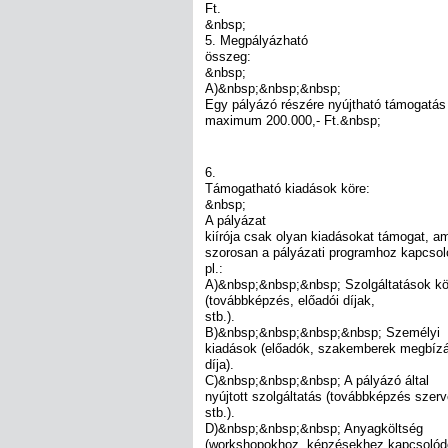
Ft.
&nbsp;
5. Megpályázható
összeg:
&nbsp;
A)&nbsp;&nbsp;&nbsp;
Egy pályázó részére nyújtható támogatás
maximum 200.000,- Ft.&nbsp;
6.
Támogatható kiadások köre:
&nbsp;
A pályázat
kiírója csak olyan kiadásokat támogat, am
szorosan a pályázati programhoz kapcsolód
pl.:
A)&nbsp;&nbsp;&nbsp; Szolgáltatások kö
(továbbképzés, előadói díjak,
stb.).
B)&nbsp;&nbsp;&nbsp;&nbsp; Személyi
kiadások (előadók, szakemberek megbízá
díja).
C)&nbsp;&nbsp;&nbsp; A pályázó által
nyújtott szolgáltatás (továbbképzés szer
stb.).
D)&nbsp;&nbsp;&nbsp; Anyagköltség
(workshopokhoz, képzésekhez kapcsolód