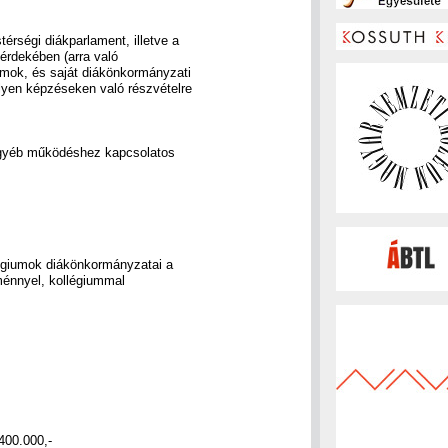
érségi diákparlament, illetve a
érdekében (arra való
umok, és saját diákönkormányzati
lyen képzéseken való részvételre
egyéb működéshez kapcsolatos
égiumok diákönkormányzatai a
ménnyel, kollégiummal
400.000,-