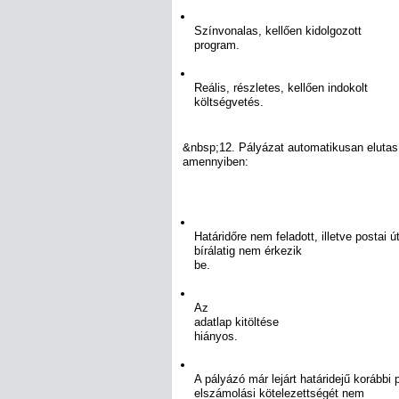
Színvonalas, kellően kidolgozott
program.
Reális, részletes, kellően indokolt
költségvetés.
&nbsp;12. Pályázat automatikusan elutasí
amennyiben:
Határidőre nem feladott, illetve postai ú
bírálatig nem érkezik
be.
Az
adatlap kitöltése
hiányos.
A pályázó már lejárt határidejű korábbi 
elszámolási kötelezettségét nem