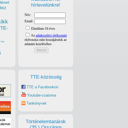
ténet
hírlevelünkre!
ász
cikk
TTE-
vita
s
TTE-közösség
TTE a Facebookon
Youtube-csatorna
Tankönyvek
Történelemtanárok
(35.) Országos