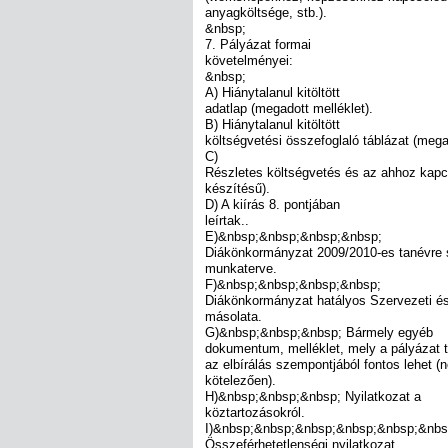
anyagköltsége, stb.).
&nbsp;
7. Pályázat formai
követelményei:
&nbsp;
A) Hiánytalanul kitöltött
adatlap (megadott melléklet).
B) Hiánytalanul kitöltött
költségvetési összefoglaló táblázat (mega
C)
Részletes költségvetés és az ahhoz kap
készítésű).
D) A kiírás 8. pontjában
leírtak..
E)&nbsp;&nbsp;&nbsp;&nbsp;
Diákönkormányzat 2009/2010-es tanévre 
munkaterve.
F)&nbsp;&nbsp;&nbsp;&nbsp;
Diákönkormányzat hatályos Szervezeti é
másolata.
G)&nbsp;&nbsp;&nbsp; Bármely egyéb
dokumentum, melléklet, mely a pályázat t
az elbírálás szempontjából fontos lehet (
kötelezően).
H)&nbsp;&nbsp;&nbsp; Nyilatkozat a
köztartozásokról.
I)&nbsp;&nbsp;&nbsp;&nbsp;&nbsp;&nbs
Összeférhetetlenségi nyilatkozat.