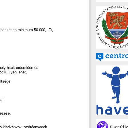
 összesen minimum 50.000,- Ft,
ely hitelt érdemlően és
ik. Ilyen lehet,
ltsége
si
vezése,
ó kiadványok, szóróanyagok