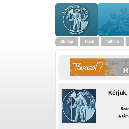
Címlap
Hírek
Tallózó
Kérjük,
Szám
A tám