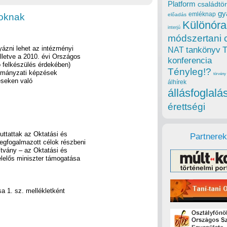
Platform
családtör
gy
emléknap
toknak
előadás
Különóra
interjú
módszertani 
yázni lehet az intézményi
tankönyv
NAT
illetve a 2010. évi Országos
konferencia
ó felkészülés érdekében)
Tényleg!?
ormányzati képzések
törvény
éseken való
álhírek
állásfoglalá
érettségi
juttattak az Oktatási és
Partnerek
egfogalmazott célok részbeni
tvány – az Oktatási és
felelős miniszter támogatása
a 1. sz. mellékletként