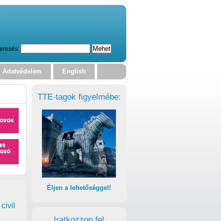
eresés:
Adatvédelem
English
TTE-tagok figyelmébe:
Éljen a lehetőséggel!
civil
Iratkozzon fel