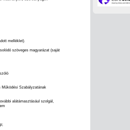
dott melléklet).
csolódó szöveges magyarázat (saját
szóló
s Működési Szabályzatának
ovábbi alátámasztásául szolgál,
nem
p;