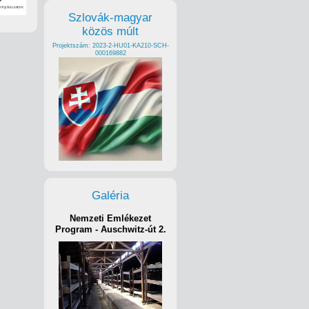
Szlovák-magyar
közös múlt
Projektszám: 2023-2-HU01-KA210-SCH-
000169882
Galéria
Nemzeti Emlékezet
Program - Auschwitz-út 2.