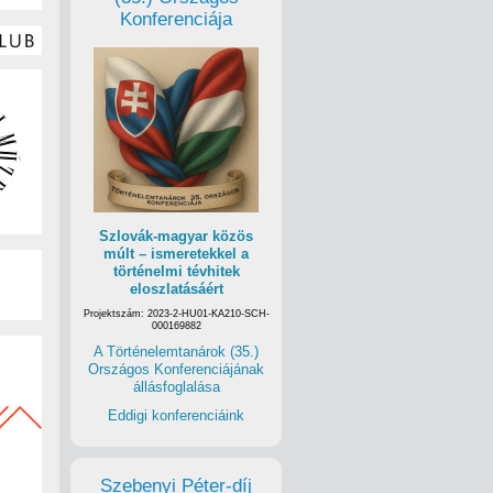
Konferenciája
Szlovák-magyar közös
múlt – ismeretekkel a
történelmi tévhitek
eloszlatásáért
Projektszám: 2023-2-HU01-KA210-SCH-
000169882
A Történelemtanárok (35.)
Országos Konferenciájának
állásfoglalása
Eddigi konferenciáink
Szebenyi Péter-díj