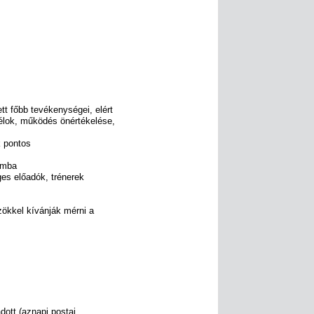
tt főbb tevékenységei, elért
célok, működés önértékelése,
k pontos
amba
ges előadók, trénerek
zökkel kívánják mérni a
adott (aznapi postai