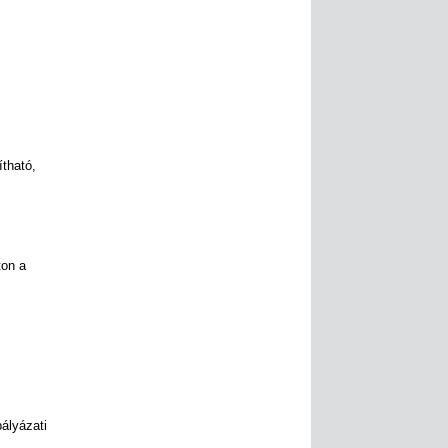
tható,
ton a
pályázati