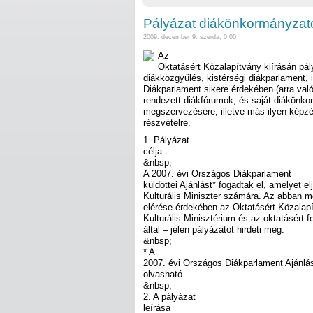
Pályázat diákönkormányza
2009. december 9. szerda, 0:00
Az
Oktatásért Közalapítvány kiírásán pál
diákközgyűlés, kistérségi diákparlament, 
Diákparlament sikere érdekében (arra val
rendezett diákfórumok, és saját diákönk
megszervezésére, illetve más ilyen képz
részvételre.
1. Pályázat
célja:
&nbsp;
A 2007. évi Országos Diákparlament
küldöttei Ajánlást* fogadtak el, amelyet el
Kulturális Miniszter számára. Az abban m
elérése érdekében az Oktatásért Közalapí
Kulturális Minisztérium és az oktatásért 
által – jelen pályázatot hirdeti meg.
&nbsp;
* A
2007. évi Országos Diákparlament Ajánlás
olvasható.
&nbsp;
2. A pályázat
leírása