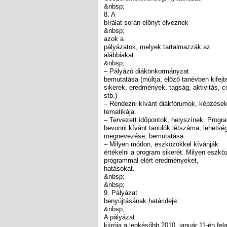
&nbsp;
8. A
bírálat során előnyt élveznek
&nbsp;
azok a
pályázatok, melyek tartalmazzák az
alábbiakat:
&nbsp;
– Pályázó diákönkormányzat
bemutatása (múltja, előző tanévben kifejte
sikerek, eredmények, tagság, aktivitás, 
stb.)
– Rendezni kívánt diákfórumok, képzése
tematikája.
– Tervezett időpontok, helyszínek. Progr
bevonni kívánt tanulók létszáma, lehetsé
megnevezése, bemutatása.
– Milyen módon, eszközökkel kívánják
értékelni a program sikerét. Milyen eszkö
programmal elért eredményeket,
hatásokat.
&nbsp;
&nbsp;
9. Pályázat
benyújtásának határideje:
&nbsp;
A pályázat
kiírója a legkésőbb 2010. január 11-én fel